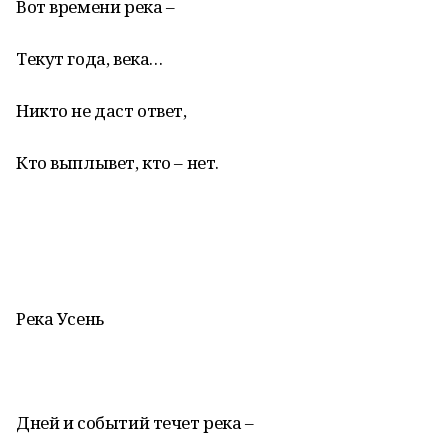
Вот времени река –
Текут года, века…
Никто не даст ответ,
Кто выплывет, кто – нет.
Река Усень
Дней и событий течет река –