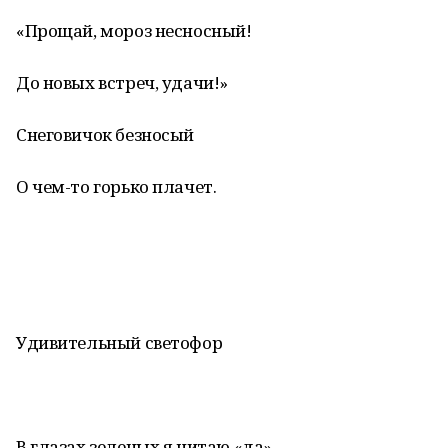
«Прощай, мороз несносный!
До новых встреч, удачи!»
Снеговичок безносый
О чем-то горько плачет.
Удивительный светофор
В глазах зеленых я читаю «да».