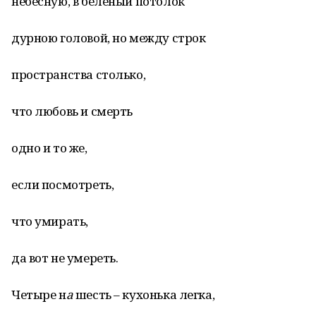
небесную, в белёный потолок
дурною головой, но между строк
пространства столько,
что любовь и смерть
одно и то же,
если посмотреть,
что умирать,
да вот не умереть.
Четыре н
а
шесть – кухонька легка,