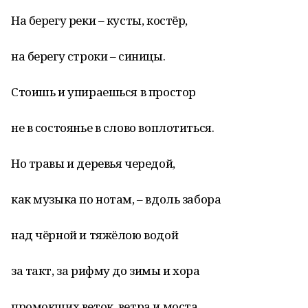
На берегу реки – кусты, костёр,
на берегу строки – синицы.
Стоишь и упираешься в простор
не в состоянье в слово воплотиться.
Но травы и деревья чередой,
как музыка по нотам, – вдоль забора
над чёрной и тяжёлою водой
за такт, за рифму до зимы и хора
промокших веток, ветра и моста,