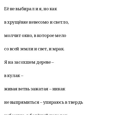
Её не выбирал и я, но как
в хрущёвке невесомо и светло,
молчит окно, в которое мело
со всей земли и свет, и мрак.
Я на засохшем дереве –
в кулак –
живая ветвь зажатая – никак
не выпрямиться – упираюсь в твердь