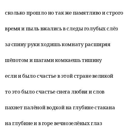
сколько прошло но так же памятливо и строго
время и пыль вжались в следы голубых слёз
з
а
спину руки ходишь комнату расширяя
шёпотом и шагами комкаешь тишину
если и было счастье в этой стране великой
то это было счастье снега любви и слов
пахнет палёной водкой на глубине стакана
на глубине и в горе вечнозелёных глаз