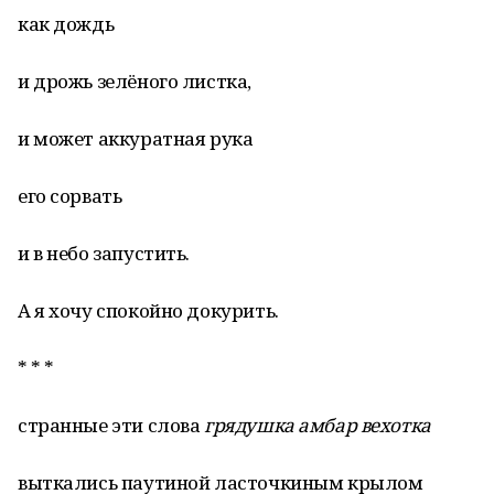
как дождь
и дрожь зелёного листка,
и может аккуратная рука
его сорвать
и в небо запустить.
А я хочу спокойно докурить.
* * *
странные эти слова
грядушка амбар вехотка
выткались паутиной ласточкиным крылом