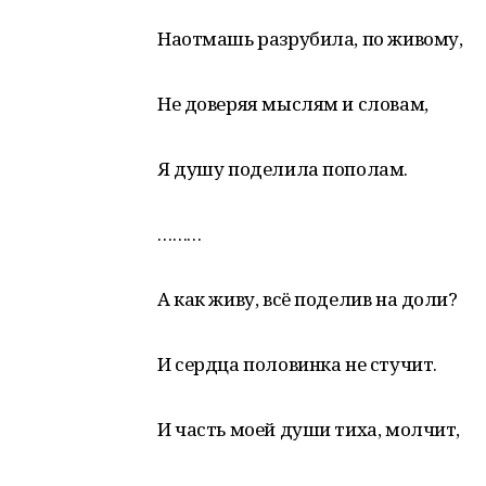
Наотмашь разрубила, по живому,
Не доверяя мыслям и словам,
Я душу поделила пополам.
………
А как живу, всё поделив на доли?
И сердца половинка не стучит.
И часть моей души тиха, молчит,