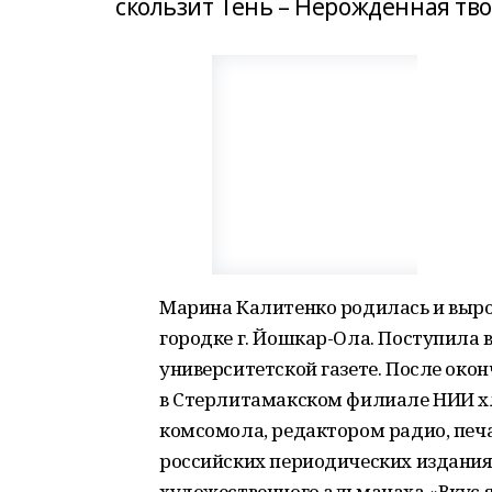
скользит Тень – Нерожденная тво
Марина Калитенко родилась и выро
городке г. Йошкар-Ола. Поступила в
университетской газете. После око
в Стерлитамакском филиале НИИ х
комсомола, редактором радио, печа
российских периодических изданиях
художественного альманаха «Вкус я