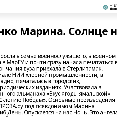
+18 
Ясн
нко Марина. Солнце 
росла в семье военнослужащего, в военном
а в МарГУ и почти сразу начала печататься 
кончания вуза приехала в Стерлитамак.
лиале НИИ хлорной промышленности, в
адио, печаталась в городских,
ериодических изданиях. Участвовала в
нного альманаха «Вкус ягоды ямальской»
 70-летию Победы». Основные произведения
 ПРОЗА.ру под псевдонимом Марина
иб День. Опускается на нас Ночь. Это ангел