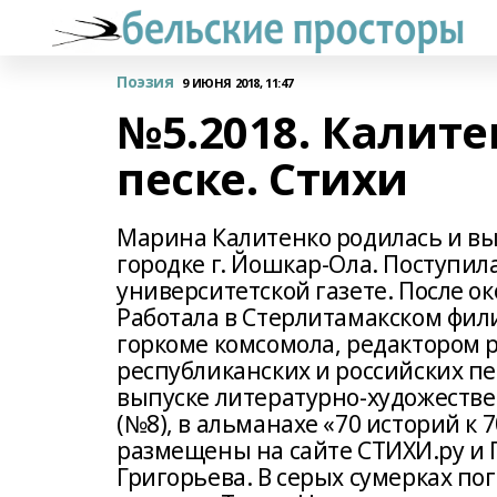
Поэзия
9 ИЮНЯ 2018, 11:47
№5.2018. Калите
песке. Стихи
Марина Калитенко родилась и вы
городке г. Йошкар-Ола. Поступил
университетской газете. После о
Работала в Стерлитамакском фи
горкоме комсомола, редактором р
республиканских и российских п
выпуске литературно-художестве
(№8), в альманахе «70 историй к
размещены на сайте СТИХИ.ру и
Григорьева. В серых сумерках пог