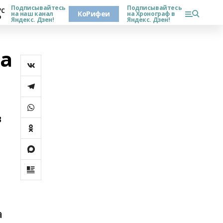
Подписывайтесь
Подписывайтесь
°С
КоРифеи
на наш канал
на Хронограф в
о
Яндекс. Дзен!
Яндекс. Дзен!
на
в
а