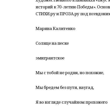
историй к 70-летию Победы». Осно
СТИХИ.ру и ПРОЗА.ру под псевдони
Марина Калитенко
Солнце на песке
эмигрантское
Мы с тобой не родня, но похожие,
Мы бредем без пути, наугад,
Я во взгляде случайном прохожего