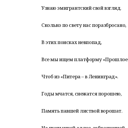
Узнаю эмигрантский свой взгляд.
Сколько по свету нас поразбросано,
В этих поисках невпопад,
Все мы ищем платформу «Прошлое
Чтоб из «Питера – в Ленинград».
Годы мчатся, снежатся порошею,
Память павшей листвой ворошат.
На пустынной аллее, заброшенной,