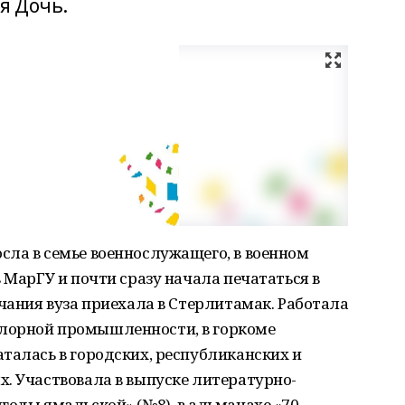
я Дочь.
сла в семье военнослужащего, в военном
 МарГУ и почти сразу начала печататься в
нчания вуза приехала в Стерлитамак. Работала
лорной промышленности, в горкоме
талась в городских, республиканских и
. Участвовала в выпуске литературно-
годы ямальской» (№8), в альманахе «70