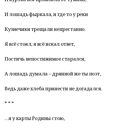
И лошадь фыркала, и где то у реки
Кузнечики трещали непрестанно.
Я всё стоял, я всё искал ответ,
Постичь непостижимое старался,
А лошадь думала – дрянной же ты поэт,
Ведь даже хлеба принести не догадался.
* * *
…я у карты Родины стою,