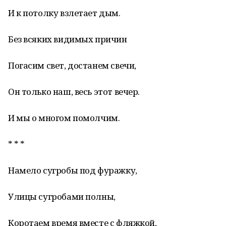
И к потолку взлетает дым.
Без всяких видимых причин
Погасим свет, достанем свечи,
Он только наш, весь этот вечер.
И мы о многом помолчим.
* * *
Намело сугробы под фуражку,
Улицы сугробами полны,
Коротаем время вместе с фляжкой,