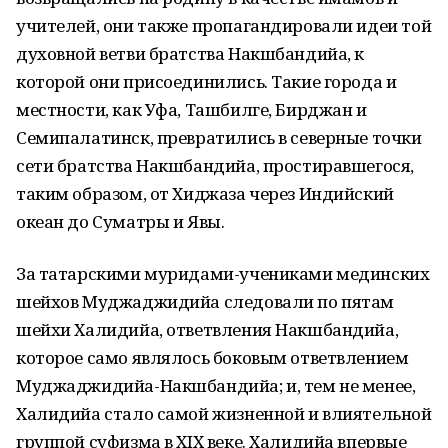
учителей, они также пропагандировали идеи той
духовной ветви братства Накшбандийа, к
которой они присоединились. Такие города и
местности, как Уфа, Ташбилге, Бирджан и
Семипалатинск, превратились в северные точки
сети братства Накшбандийа, простиравшегося,
таким образом, от Хиджаза через Индийский
океан до Суматры и Явы.
За татарскими муридами-учениками мединских
шейхов Муджаджидийа следовали по пятам
шейхи Халидийа, ответвления Накшбандийа,
которое само являлось боковым ответвлением
Муджаджидийа-Накшбандийа; и, тем не менее,
Халидийа стало самой жизненной и влиятельной
группой суфизма в XIX веке. Халидийа впервые