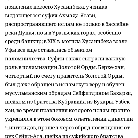
появление некоего Хусаинбека, ученика
выдающегося суфия Ахмада Ясави,
распространявшего ислам не только в бассейне
реки Дуная, но и в Уральских горах, особенно
среди башкир; в XIX в. могила Хусаинбека возле
Уфы все еще оставалась объектом
паломничества. Суфии также сыграли важную
роль в исламизации Золотой Орды. Берке-хан,
четвертый по счету правитель Золотой Орды,
был даже обращен в исламскую веру и обучен
мусульманским обрядам Сейфитдином Бахарзи,
шейхом из братства Кубравийа из Бухары. Узбек-
хан, во время правления которого ислам прочно
укрепился в этом боковом ответвлении династии
Чингизидов, прошел через обряд посвящения от
рук Сейид-Ата, шейха из суфийского братства