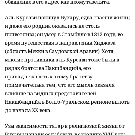
обвинение в его адрес как неомутазелита.
Аль-Курсави покинул Бухару, едва спасши жизнь;
и даже его родина оказалась не столь
приветлива; он умер в Стамбуле в 1812 году, во
время путешествия в направлении Хиджаза
(область Мекки в Саудовской Аравии). Хотя
многие противники аль-Курсави тоже были в
рядах братства Накшбандийа, его
принадлежность к этому братству
примечательна тем, что его мысль оказала
влияние на видных представителей
Накшбандийа в Волго-Уральском регионе вплоть
до начала XX века.
Узы зависимости татар в религиозной жизни от
Бухары начали ослабевать в середине XVIII века,