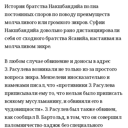
История братства Накшбандийа полна
постоянных споров по поводу преимуществ
молчаливого или громкого зикров. Суфии
Накшбандийа довольно рано дистанциировали
себя от сходного братства Ясавийа, настаивая на
молчаливом зикре.
В любом случае обвинение и доносы в адрес
З. Расулева возникали не только из-за простого
вопроса зикра. Мензелеви иносказательно и
намеками писал, что «противники З. Расулева
приписывали ему то, что нельзя было приписать
всякому мусульманину, и обвиняли его в
чудовищности». З. Расулев был также обвинен,
как сообщал В. Бартольд, в том, что он совершил
паломничество-хаджж без специального