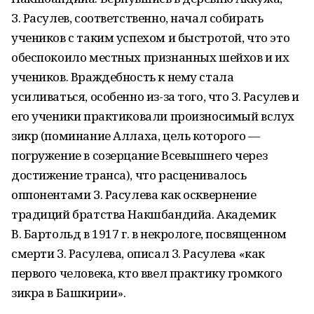
З. Расулев, соответственно, начал собирать
учеников с таким успехом и быстротой, что это
обеспокоило местных признанных шейхов и их
учеников. Враждебность к нему стала
усиливаться, особенно из-за того, что З. Расулев и
его ученики практиковали произносимый вслух
зикр (поминание Аллаха, цель которого —
погружение в созерцание Всевышнего через
достижение транса), что расценивалось
оппонентами З. Расулева как осквернение
традиций братства Накшбандийа. Академик
В. Бартольд в 1917 г. в некрологе, посвященном
смерти З. Расулева, описал З. Расулева «как
первого человека, кто ввел практику громкого
зикра в Башкирии».