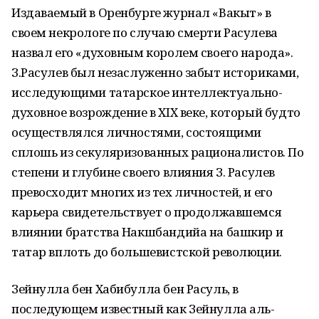
Издаваемый в Оренбурге журнал «Вакыт» в
своем некрологе по случаю смерти Расулева
назвал его «духовным королем своего народа».
З.Расулев был незаслуженно забыт историками,
исследующими татарское интеллектуально-
духовное возрождение в XIX веке, который будто
осуществлялся личностями, состоящими
сплошь из секуляризованных рационалистов. По
степени и глубине своего влияния З. Расулев
превосходит многих из тех личностей, и его
карьера свидетельствует о продолжавшемся
влиянии братства Накшбандийа на башкир и
татар вплоть до большевистской революции.
Зейнулла бен Хабибулла бен Расуль, в
последующем известный как Зейнулла аль-