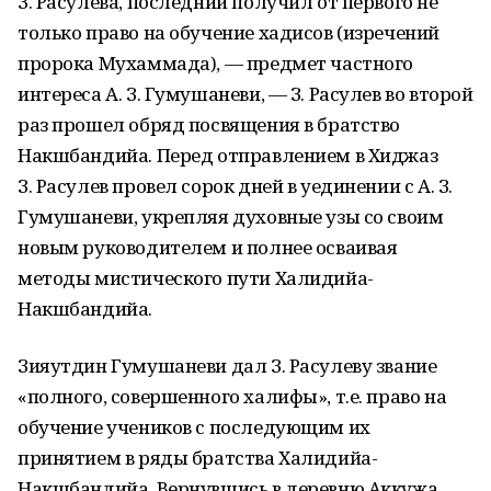
З. Расулева, последний получил от первого не
только право на обучение хадисов (изречений
пророка Мухаммада), — предмет частного
интереса А. З. Гумушаневи, — З. Расулев во второй
раз прошел обряд посвящения в братство
Накшбандийа. Перед отправлением в Хиджаз
З. Расулев провел сорок дней в уединении с А. З.
Гумушаневи, укрепляя духовные узы со своим
новым руководителем и полнее осваивая
методы мистического пути Халидийа-
Накшбандийа.
Зияутдин Гумушаневи дал З. Расулеву звание
«полного, совершенного халифы», т.е. право на
обучение учеников с последующим их
принятием в ряды братства Халидийа-
Накшбандийа. Вернувшись в деревню Аккужа,