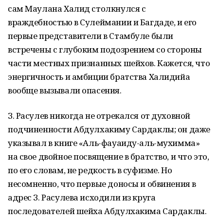
сам Маулана Халид столкнулся с
враждебностью в Сулеймании и Багдаде, и его
первые представители в Стамбуле были
встречены с глубоким подозрением со стороны
части местных признанных шейхов. Кажется, что
энергичность и амбиции братства Халидийа
вообще вызывали опасения.
З. Расулев никогда не отрекался от духовной
подчиненности Абдулхакиму Сардаклы; он даже
указывал в книге «Аль-фауаиду-аль-мухимма»
на свое двойное посвящение в братство, и что это,
по его словам, не редкость в суфизме. Но
несомненно, что первые доносы и обвинения в
адрес З. Расулева исходили из круга
последователей шейха Абдулхакима Сардаклы.