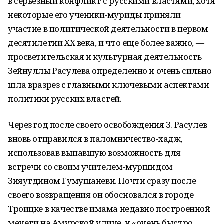
в серьезный конфликт с русскими властями, хотя
некоторые его ученики-муриды приняли
участие в политической деятельности в первом
десятилетии XX века, и что еще более важно, —
просветительская и культурная деятельность
Зейнуллы Расулева определенно и очень сильно
шла вразрез с главными ключевыми аспектами
политики русских властей.
Через год после своего освобождения З. Расулев
вновь отправился в паломничество-хадж,
использовав выпавшую возможность для
встречи со своим учителем-муршидом
Зияутдином Гумушаневи. Почти сразу после
своего возвращения он обосновался в городе
Троицке в качестве имама недавно построенной
мечети на Амурской улице, и «очень быстро