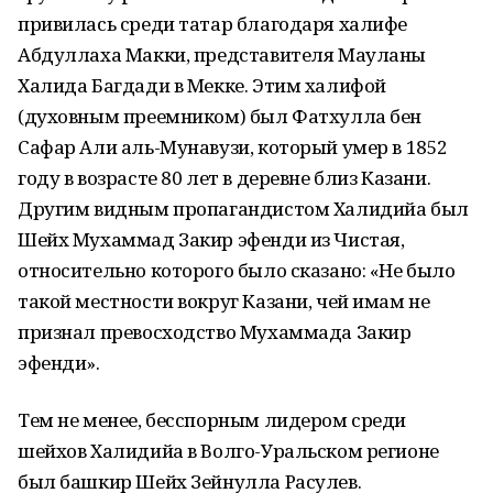
привилась среди татар благодаря халифе
Абдуллаха Макки, представителя Мауланы
Халида Багдади в Мекке. Этим халифой
(духовным преемником) был Фатхулла бен
Сафар Али аль-Мунавузи, который умер в 1852
году в возрасте 80 лет в деревне близ Казани.
Другим видным пропагандистом Халидийа был
Шейх Мухаммад Закир эфенди из Чистая,
относительно которого было сказано: «Не было
такой местности вокруг Казани, чей имам не
признал превосходство Мухаммада Закир
эфенди».
Тем не менее, бесспорным лидером среди
шейхов Халидийа в Волго-Уральском регионе
был башкир Шейх Зейнулла Расулев.