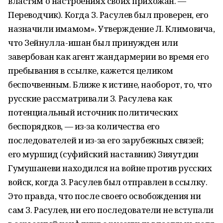
властям о настроениях своих прихожан. —
Переводчик). Когда З. Расулев был проверен, его
назначили имамом». Утверждение Л. Климовича,
что Зейнулла-ишан был принужден или
завербован как агент жандармерии во время его
пребывания в ссылке, кажется целиком
беспочвенным. Ближе к истине, наоборот, то, что
русские рассматривали З. Расулева как
потенциальный источник политических
беспорядков, — из-за количества его
последователей и из-за его зарубежных связей;
его муршид (суфийский наставник) Зияутдин
Гумушаневи находился на войне против русских
войск, когда З. Расулев был отправлен в ссылку.
Это правда, что после своего освобождения ни
сам З. Расулев, ни его последователи не вступали