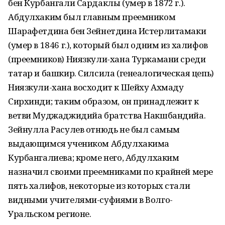
бен Курбангали Сардаклы (умер в 1872 г.).
Абдулхаким был главным преемником
Шарафетдина бен Зейнетдина Истерлитамаки
(умер в 1846 г.), который был одним из халифов
(преемников) Ниязкули-хана Туркамани среди
татар и башкир. Силсила (генеалогическая цепь)
Ниязкули-хана восходит к Шейху Ахмаду
Сирхинди; таким образом, он принадлежит к
ветви Муджаджидийа братства Накшбандийа.
Зейнулла Расулев отнюдь не был самым
выдающимся учеником Абдулхакима
Курбангалиева; кроме него, Абдулхаким
назначил своими преемниками по крайней мере
пять халифов, некоторые из которых стали
видными учителями-суфиями в Волго-
Уральском регионе.