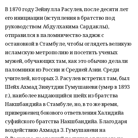
В 1870 году Зейнулла Расулев, после десяти лет
его инициации (вступления в братство под
руководством Абдулхакима Сардаклы),
отправился в паломничество-хаджж с
остановкой в Стамбуле, чтобы оглядеть великую
исламскую метрополию и посетить ученых
мужей, обучающих там, как это обычно делали
паломники из России и Средней Азии. Среди
учителей, которых З. Расулев встретил там, был
Шейх Ахмад Зияутдин Гумушаневи (умер в 1893
г.), наиболее выдающийся шейх из братства
Накшбандийа в Стамбуле, но, в то же время,
приверженец бокового ответвления Халидийа
суфийского братства Накшбандийа. Благодаря
воздействию Ахмада З. Гумушаневи на