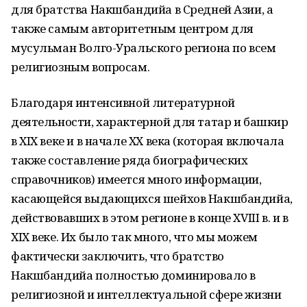
для братства Накшбандийа в Средней Азии, а
также самым авторитетным центром для
мусульман Волго-Уральского региона по всем
религиозным вопросам.
Благодаря интенсивной литературной
деятельности, характерной для татар и башкир
в XIX веке и в начале XX века (которая включала
также составление ряда биографических
справочников) имеется много информации,
касающейся выдающихся шейхов Накшбандийа,
действовавших в этом регионе в конце XVIII в. и в
XIX веке. Их было так много, что мы можем
фактически заключить, что братство
Накшбандийа полностью доминировало в
религиозной и интеллектуальной сфере жизни