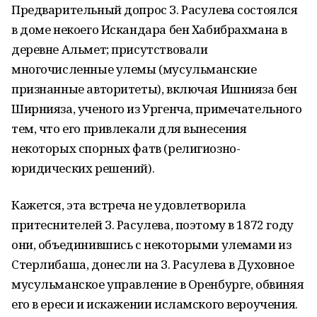
Предварительный допрос З. Расулева состоялся
в доме некоего Искандара бен Хабибрахмана в
деревне Альмет; присутствовали
многочисленные улемы (мусульманские
признанные авторитеты), включая Ишнияза бен
Ширнияза, ученого из Ургенча, примечательного
тем, что его привлекали для вынесения
некоторых спорных фатв (религиозно-
юридических решений).
Кажется, эта встреча не удовлетворила
притеснителей З. Расулева, поэтому в 1872 году
они, объединившись с некоторыми улемами из
Стерлибаша, донесли на З. Расулева в Духовное
мусульманское управление в Оренбурге, обвиняя
его в ереси и искажении исламского вероучения.