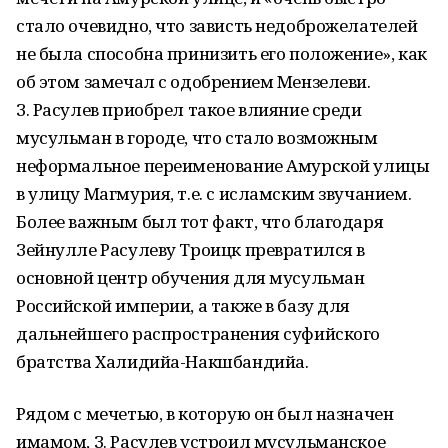
стало очевидно, что зависть недоброжелателей
не была способна принизить его положение», как
об этом замечал с одобрением Мензелеви.
З. Расулев приобрел такое влияние среди
мусульман в городе, что стало возможным
неформальное переименование Амурской улицы
в улицу Магмурия, т.е. с исламским звучанием.
Более важным был тот факт, что благодаря
Зейнулле Расулеву Троицк превратился в
основной центр обучения для мусульман
Российской империи, а также в базу для
дальнейшего распространения суфийского
братства Халидийа-Накшбандийа.
Рядом с мечетью, в которую он был назначен
имамом, З. Расулев устроил мусульманское