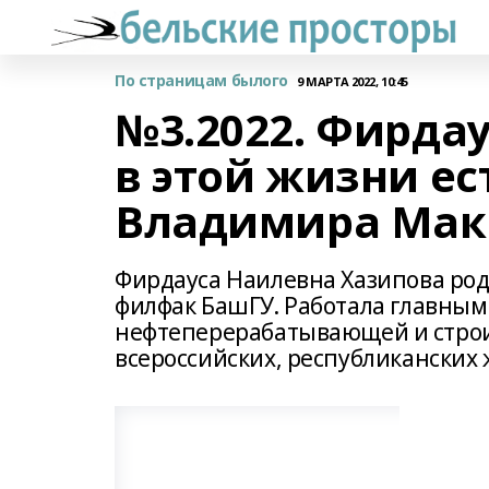
По страницам былого
9 МАРТА 2022, 10:45
№3.2022. Фирда
в этой жизни ес
Владимира Мак
Фирдауса Наилевна Хазипова роди
филфак БашГУ. Работала главным
нефтеперерабатывающей и строи
всероссийских, республиканских 