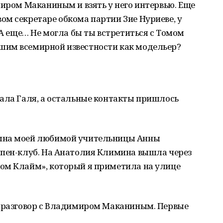
иром Маканиным и взять у него интервью. Еще
м секретаре обкома партии Зие Нуриеве, у
 А еще… Не могла бы ты встретиться с Томом
шим всемирной известности как модельер?
вала Галя, а остальные контакты пришлось
ына моей любимой учительницы Анны
 пен-клуб. На Анатолия Климина вышла через
ом Клайм», который я приметила на улице
л разговор с Владимиром Маканиным. Первые