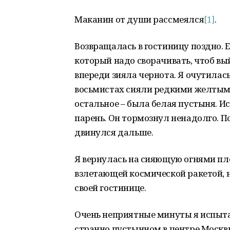
Маканин от души рассмеялся
[1]
.
Возвращалась в гостиницу поздно. 
который надо сворачивать, чтоб вый
впереди зияла чернота. Я очутилась
восьмистах сияли редкими желтым
остальное – была белая пустыня. Ис
парень. Он тормознул ненадолго. П
двинулся дальше.
Я вернулась на сияющую огнями пл
взлетающей космической ракетой, н
своей гостинице.
Очень неприятные минуты я испыта
странно пустынном в центре Москв