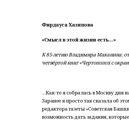
Фирдауса Хазипова
«Смысл в этой жизни есть…»
К 85-летию Владимира Маканина: от
четвёртой книг «Чертополох с окраи
…Как-то я собралась в Москву дня н
Заранее я просто так сказала об эт
редактора газеты «Советская Башки
возможность дать задания, которые