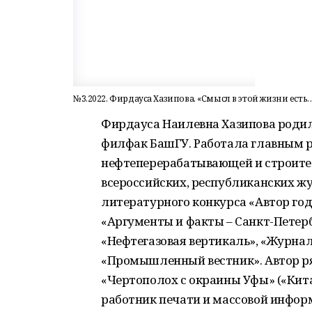
№3.2022. Фирдауса Хазипова. «Смысл в этой жизни ест
Фирдауса Наилевна Хазипова родила
филфак БашГУ. Работала главным р
нефтеперерабатывающей и строите
всероссийских, республиканских ж
литературного конкурса «Автор года
«Аргументы и факты – Санкт-Петерб
«Нефтегазовая вертикаль», «Журнал
«Промышленный вестник». Автор ря
«Чертополох с окраины Уфы» («Кита
работник печати и массовой инфор