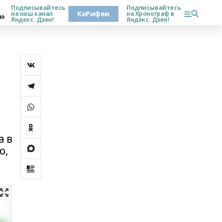
Подписывайтесь
Подписывайтесь
КоРифеи
на наш канал
на Хронограф в
но
Яндекс. Дзен!
Яндекс. Дзен!
а в
о,