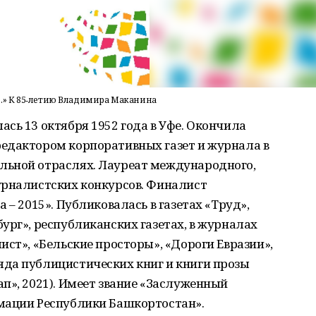
ь…» К 85‑летию Владимира Маканина
сь 13 октября 1952 года в Уфе. Окончила
едактором корпоративных газет и журнала в
льной отраслях. Лауреат международного,
урналистских конкурсов. Финалист
 – 2015». Публиковалась в газетах «Труд»,
ург», республиканских газетах, в журналах
ист», «Бельские просторы», «Дороги Евразии»,
да публицистических книг и книги прозы
п», 2021). Имеет звание «Заслуженный
мации Республики Башкортостан».