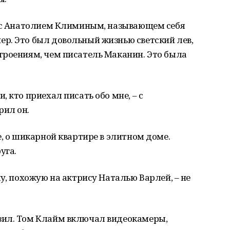
а с Анатолием Климиным, называющем себя
р. Это был довольный жизнью светский лев,
троениям, чем писатель Маканин. Это была
 кто приехал писать обо мне, – с
рил он.
е, о шикарной квартире в элитном доме.
уга.
у, похожую на актрису Наталью Варлей, – не
зил. Том Клайм включал видеокамеры,