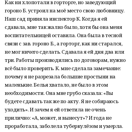
Как ни хлопотали в горторге, но заведующий
гороно Б. устроил на моё место свою любовницу.
Наш сад приняла инспектор К. Когда я ей
сдавала, мне так жалко было, хотя бы она меня
воспитательницей оставила. Она была в тесной
связи с зав. гороно Б., а горторг, как ни старался,
не мог ничего сделать. Сдавала я ей дня два или
три. Работы производились по договорам, нужно
всё было проверить. К. мне сделала замечание:
почему я не разрезала большие простыни на
маленькие. Белья хватало, не было в этом
необходимости. Она мне грубо сказала: «Вы
будете сдавать так же по акту. Я не собираюсь
уходить». И зачем я ей ответила не очень
прилично: «А, может, и вынесут»? И года не
проработала, заболела туберкулёзом и умерла.