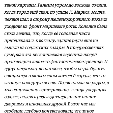
такой картины. Ранним утром до восхода солнца,
когда город ещё спал, по улице К. Маркса, молча,
чеканя шаг, в сторону железнодорожного вокзала
уходили на фронт маршевые роты. Колонна была
столь велика, что, когда её головная часть
приближалась к вокзалу, задние ряды ещё не
вышли из солдатских казарм. В предрассветных
сумерках эта нескончаемая вереница людей
производила какое-то фантастическое зрелище. И
вдруг негромко, вполголоса, чтобы не разбудить
спящих тревожным сном жителей города, кто-то
затянул походную песню. Песня плыла по рядам, а
мы напряженно всматривались в лица уходящих
солдат, надеясь разглядеть среди них наших
дворовых и школьных друзей. В этот час мы
особенно глубоко почувствовали, что такое