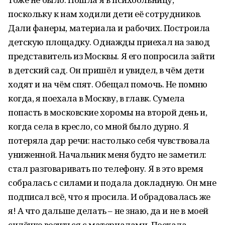
поскольку к нам ходили дети её сотрудников.
Дали фанеры, материала и рабочих. Построила
детскую площадку. Однажды приехал на завод
представитель из Москвы. Я его попросила зайти
в детский сад. Он пришёл и увидел, в чём дети
ходят и на чём спят. Обещал помочь. Не помню
когда, я поехала в Москву, в главк. Сумела
попасть в московские хоромы на второй день и,
когда села в кресло, со мной было дурно. Я
потеряла дар речи: настолько себя чувствовала
униженной. Начальник меня будто не заметил:
стал разговаривать по телефону. Я в это время
собралась с силами и подала докладную. Он мне
подписал всё, что я просила. И обрадовалась же
я! А что дальше делать – не знаю, да и не в моей
силёнке возиться с материалами. Поехала