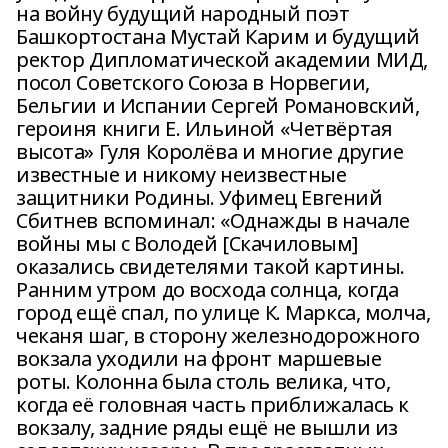
на войну будущий народный поэт
Башкортостана Мустай Карим и будущий
ректор Дипломатической академии МИД,
посол Советского Союза в Норвегии,
Бельгии и Испании Сергей Романовский,
героиня книги Е. Ильиной «Четвёртая
высота» Гуля Королёва и многие другие
известные и никому неизвестные
защитники Родины. Уфимец Евгений
Сбитнев вспоминал: «Однажды в начале
войны мы с Володей [Скачиловым]
оказались свидетелями такой картины.
Ранним утром до восхода солнца, когда
город ещё спал, по улице К. Маркса, молча,
чеканя шаг, в сторону железнодорожного
вокзала уходили на фронт маршевые
роты. Колонна была столь велика, что,
когда её головная часть приближалась к
вокзалу, задние ряды ещё не вышли из