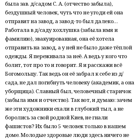
была зав. д/садом С. А. (отчество забыла),
бездушный человек, чуть что не угоди ей она
отправит на завод, а завод-то был далеко…
Работала в д/саду хохлушка (забыла имя и
фамилию), эвакуированная, она её хотела
отправить на завод, а у ней не было даже тёплой
одежды. Я переживала за неё. А ведь у кого что
болит, тот про то и говорит. Я и расскажи всё
Богомольцу. Так ведь он её забрал к себе из д/
сада, не дал погибнуть человеку (академик, а она
уборщица). Славный был, человечный старичок
(забыла имя и отчество). Так вот, и думаю: зачем
же эти художники ехали в глубокий тыл, а не
боролись за свой родной Киев, не гнали
фашистов? Их было 5 человек только в нашем
доме. Молодые здоровые люди здесь ничего не