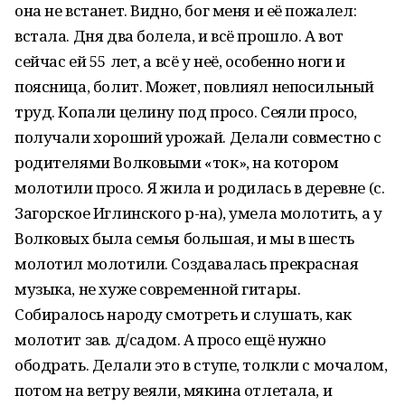
она не встанет. Видно, бог меня и её пожалел:
встала. Дня два болела, и всё прошло. А вот
сейчас ей 55 лет, а всё у неё, особенно ноги и
поясница, болит. Может, повлиял непосильный
труд. Копали целину под просо. Сеяли просо,
получали хороший урожай. Делали совместно с
родителями Волковыми «ток», на котором
молотили просо. Я жила и родилась в деревне (с.
Загорское Иглинского р-на), умела молотить, а у
Волковых была семья большая, и мы в шесть
молотил молотили. Создавалась прекрасная
музыка, не хуже современной гитары.
Собиралось народу смотреть и слушать, как
молотит зав. д/садом. А просо ещё нужно
ободрать. Делали это в ступе, толкли с мочалом,
потом на ветру веяли, мякина отлетала, и