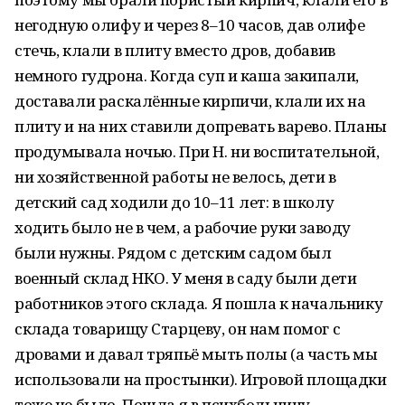
негодную олифу и через 8–10 часов, дав олифе
стечь, клали в плиту вместо дров, добавив
немного гудрона. Когда суп и каша закипали,
доставали раскалённые кирпичи, клали их на
плиту и на них ставили допревать варево. Планы
продумывала ночью. При Н. ни воспитательной,
ни хозяйственной работы не велось, дети в
детский сад ходили до 10–11 лет: в школу
ходить было не в чем, а рабочие руки заводу
были нужны. Рядом с детским садом был
военный склад НКО. У меня в саду были дети
работников этого склада. Я пошла к начальнику
склада товарищу Старцеву, он нам помог с
дровами и давал тряпьё мыть полы (а часть мы
использовали на простынки). Игровой площадки
тоже не было. Пошла я в психбольницу,