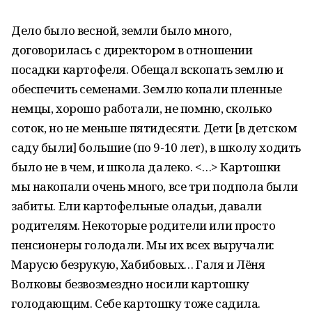
Дело было весной, земли было много,
договорилась с директором в отношении
посадки картофеля. Обещал вскопать землю и
обеспечить семенами. Землю копали пленные
немцы, хорошо работали, не помню, сколько
соток, но не меньше пятидесяти. Дети [в детском
саду были] большие (по 9-10 лет), в школу ходить
было не в чем, и школа далеко. <…> Картошки
мы накопали очень много, все три подпола были
забиты. Ели картофельные оладьи, давали
родителям. Некоторые родители или просто
пенсионеры голодали. Мы их всех выручали:
Марусю безрукую, Хабибовых… Галя и Лёня
Волковы безвозмездно носили картошку
голодающим. Себе картошку тоже садила.