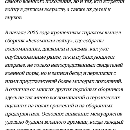
самого военного поколения, но и тех, кто встретил
войну в детском возрасте, а также их детей и
внуков.
В начале 2020 года крошечным тиражом вышел
сборник «Вспоминая войну», где собраны
воспоминания, дневники и письма, как уже
опубликованные ранее, так и публикующиеся
впервые, не только непосредственных свидетелей
военной поры, но и записи бесед и переписки с
ними представителей более молодых поколений.
В отличие от многих других подобных сборников
здесь не так много воспоминаний о героических
подвигах на полях сражений и на оборонных
предприятиях. Основное внимание мемуаристов
уделено будням военного времени, когда каждый
день состоял из преодоления страха, уныния и