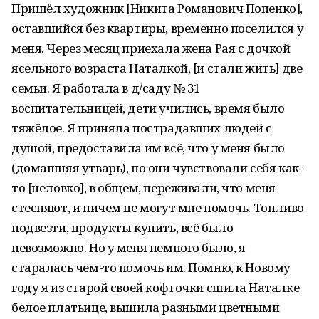
Пришёл художник [Никита Романович Попенко],
оставшийся без квартиры, временно поселился у
меня. Через месяц приехала жена Рая с дочкой
ясельного возраста Наталкой, [и стали жить] две
семьи. Я работала в д/саду № 31
воспитательницей, дети учились, время было
тяжёлое. Я приняла пострадавших людей с
душой, предоставила им всё, что у меня было
(домашняя утварь), но они чувствовали себя как-
то [неловко], в общем, переживали, что меня
стесняют, и ничем не могут мне помочь. Топливо
подвезти, продукты купить, всё было
невозможно. Но у меня немного было, я
старалась чем-то помочь им. Помню, к Новому
году я из старой своей кофточки сшила Наталке
белое платьице, вышила разными цветными