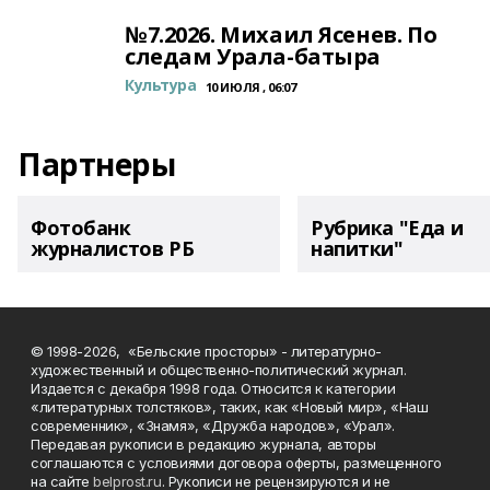
№7.2026. Михаил Ясенев. По
следам Урала-батыра
Культура
10 ИЮЛЯ , 06:07
Партнеры
Фотобанк
Рубрика "Еда и
журналистов РБ
напитки"
© 1998-2026, «Бельские просторы» - литературно-
художественный и общественно-политический журнал.
Издается с декабря 1998 года. Относится к категории
«литературных толстяков», таких, как «Новый мир», «Наш
современник», «Знамя», «Дружба народов», «Урал».
Передавая рукописи в редакцию журнала, авторы
соглашаются с условиями договора оферты, размещенного
на сайте
belprost.ru
. Рукописи не рецензируются и не