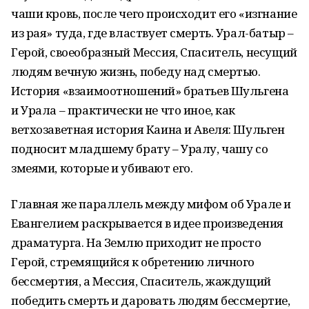
чаши кровь, после чего происходит его «изгнание
из рая» туда, где властвует смерть. Урал-батыр –
Герой, своеобразный Мессия, Спаситель, несущий
людям вечную жизнь, победу над смертью.
История «взаимоотношений» братьев Шульгена
и Урала – практически не что иное, как
ветхозаветная история Каина и Авеля: Шульген
подносит младшему брату – Уралу, чашу со
змеями, которые и убивают его.
Главная же параллель между мифом об Урале и
Евангелием раскрывается в идее произведения
драматурга. На Землю приходит не просто
Герой, стремящийся к обретению личного
бессмертия, а Мессия, Спаситель, жаждущий
победить смерть и даровать людям бессмертие,