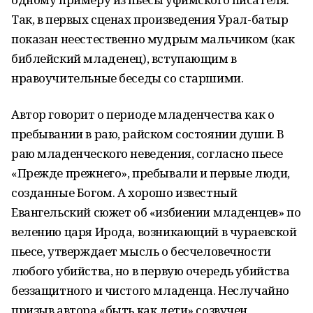
Так, в первых сценах произведения Урал-батыр
показан неестественно мудрым мальчиком (как
библейский младенец), вступающим в
нравоучительные беседы со старшими.
Автор говорит о периоде младенчества как о
пребывании в раю, райском состоянии души. В
раю младенческого неведения, согласно пьесе
«Прежде прежнего», пребывали и первые люди,
созданные Богом. А хорошо известный
Евангельский сюжет об «избиении младенцев» по
велению царя Ирода, возникающий в чураевской
пьесе, утверждает мысль о бесчеловечности
любого убийства, но в первую очередь убийства
беззащитного и чистого младенца. Неслучайно
призыв автора «быть как дети» созвучен