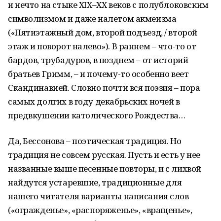
и нечто на стыке XIX–XX веков с полублоковским
символизмом и даже налетом акмеизма
(«Пятиэтажный дом, второй подъезд, / второй
этаж и поворот налево»). В раннем – что-то от
бардов, трубадуров, в позднем – от историй
братьев Гримм, – и почему-то особенно веет
Скандинавией. Словно почти вся поэзия – пора
самых долгих в году декабрьских ночей в
предвкушении католического Рождества…
Да, Бессонова – поэтическая традиция. Но
традиция не совсем русская. Пусть и есть у нее
названные выше песенные повторы, и с лихвой
найдутся устаревшие, традиционные для
нашего читателя варианты написания слов
(«огражденье», «распоряженье», «вращенье»,