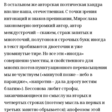
В остальном же авторская поэтическая хандра
вполне наша, отечественная. С точки зрения
интонаций и знаков препинания, Мирослава
закономерно негромкий автор, автор
междустрочий – скажем, страж запятых и
многоточий, полутонов и строчных букв; иногда
в текст пробиваются двоеточия и уже
упомянутые тире. Но все эти «иногда»
совершенно уместны, и свойственного для
многих поэтов пунктуационного перенасыщения
мы не чувствуем («минутой позже – небо в
парандже», «напротив – дала дорогу вестям
благим»). Бессонова любит строфы,
заканчивающиеся по смыслу на вторых и
четвертых строках (поэтому мысль на первых и
третьих занятно обрывается); апофеозом этой