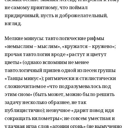
не самому приятному, что поймал
придирчивый, пусть и доброжелательный,
взгляд.
Мелкие минусы: тавтологические рифмы
«немыслим – мыслям», «кружатся – кружево»;
прочая тавтология вроде «растут и цветут
цветы» (однако вспомним не менее
тавтологичный припев одной из песен группы
«Танцы минус»); ритмически и стилистически
сложночитаемое «что подразумевалось под
этим сном» (быть может, можно было решить
задачу несколько образнее, не так
публицистично); незвучное «дарит повод идя
сокращать километры»; не совсем уместная и
удачная игра слов «агонии огонь» (не вымученно