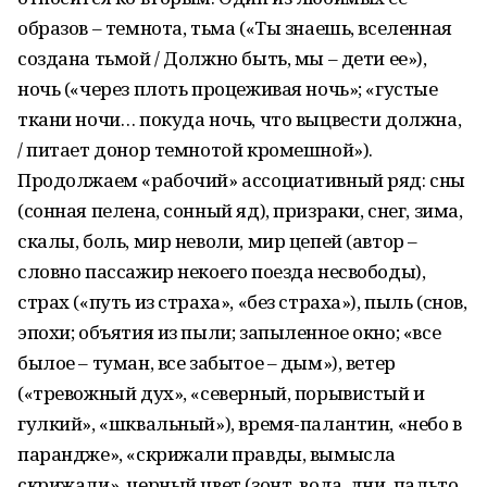
образов – темнота, тьма («Ты знаешь, вселенная
создана тьмой / Должно быть, мы – дети ее»),
ночь («через плоть процеживая ночь»; «густые
ткани ночи… покуда ночь, что выцвести должна,
/ питает донор темнотой кромешной»).
Продолжаем «рабочий» ассоциативный ряд: сны
(сонная пелена, сонный яд), призраки, снег, зима,
скалы, боль, мир неволи, мир цепей (автор –
словно пассажир некоего поезда несвободы),
страх («путь из страха», «без страха»), пыль (снов,
эпохи; объятия из пыли; запыленное окно; «все
былое – туман, все забытое – дым»), ветер
(«тревожный дух», «северный, порывистый и
гулкий», «шквальный»), время-палантин, «небо в
парандже», «скрижали правды, вымысла
скрижали», черный цвет (зонт, вода, дни, пальто,