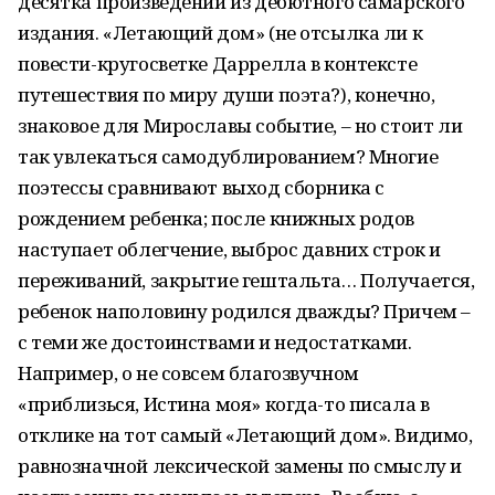
десятка произведений из дебютного самарского
издания. «Летающий дом» (не отсылка ли к
повести-кругосветке Даррелла в контексте
путешествия по миру души поэта?), конечно,
знаковое для Мирославы событие, – но стоит ли
так увлекаться самодублированием? Многие
поэтессы сравнивают выход сборника с
рождением ребенка; после книжных родов
наступает облегчение, выброс давних строк и
переживаний, закрытие гештальта… Получается,
ребенок наполовину родился дважды? Причем –
с теми же достоинствами и недостатками.
Например, о не совсем благозвучном
«приблизься, Истина моя» когда-то писала в
отклике на тот самый «Летающий дом». Видимо,
равнозначной лексической замены по смыслу и