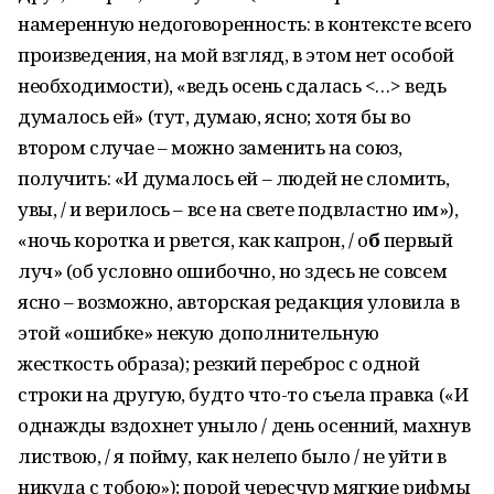
намеренную недоговоренность: в контексте всего
произведения, на мой взгляд, в этом нет особой
необходимости), «ведь осень сдалась <…> ведь
думалось ей» (тут, думаю, ясно; хотя бы во
втором случае – можно заменить на союз,
получить: «И думалось ей – людей не сломить,
увы, / и верилось – все на свете подвластно им»),
«ночь коротка и рвется, как капрон, / о
б
первый
луч» (об условно ошибочно, но здесь не совсем
ясно – возможно, авторская редакция уловила в
этой «ошибке» некую дополнительную
жесткость образа); резкий переброс с одной
строки на другую, будто что-то съела правка («И
однажды вздохнет уныло / день осенний, махнув
листвою, / я пойму, как нелепо было / не уйти в
никуда с тобою»); порой чересчур мягкие рифмы