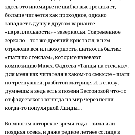
здесь это иномирье не шибко выстреливает,
больше читается как проходное, однако
западает в душу в другом варианте
«параллельности» – зазеркалья. Современное
зеркало – тот же древний кристалл, в нем
отражена вся иллюзорность, шаткость бытия;
«шаги по стеклам», которые навевают
композицию Макса Фадеева «Танцы на стеклах»,
для меня как читателя в каком-то смысле – шаги
по треснувшей, разбитой матрице. И, к слову,
думаешь: а ведь есть в поэзии Бессоновой что-то
от фадеевского взгляда на мир через песни
когда-то популярной Линды…
Во многом авторское время года – зима или
поздняя осень, и даже редкое летнее солнце в