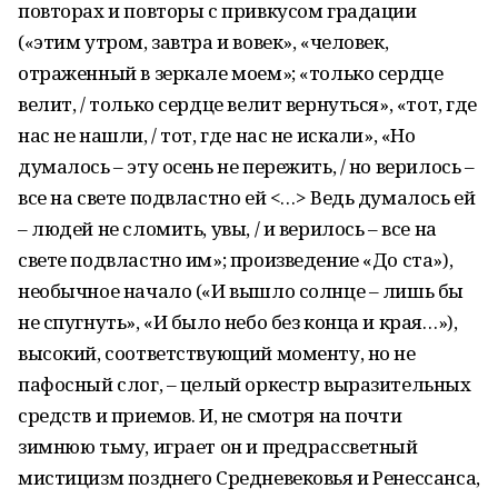
повторах и повторы с привкусом градации
(«этим утром, завтра и вовек», «человек,
отраженный в зеркале моем»; «только сердце
велит, / только сердце велит вернуться», «тот, где
нас не нашли, / тот, где нас не искали», «Но
думалось – эту осень не пережить, / но верилось –
все на свете подвластно ей <…> Ведь думалось ей
– людей не сломить, увы, / и верилось – все на
свете подвластно им»; произведение «До ста»),
необычное начало («И вышло солнце – лишь бы
не спугнуть», «И было небо без конца и края…»),
высокий, соответствующий моменту, но не
пафосный слог, – целый оркестр выразительных
средств и приемов. И, не смотря на почти
зимнюю тьму, играет он и предрассветный
мистицизм позднего Средневековья и Ренессанса,