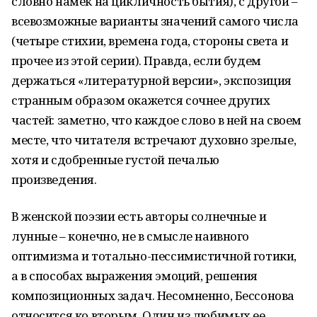
словно намек на цикличность бытия), с другой –
всевозможные варианты значений самого числа
(четыре стихии, времена года, стороны света и
прочее из этой серии). Правда, если будем
держаться «литературной версии», экспозиция
странным образом окажется сочнее других
частей: заметно, что каждое слово в ней на своем
месте, что читателя встречают духовно зрелые,
хотя и сдобренные густой печалью
произведения.
В женской поэзии есть авторы солнечные и
лунные – конечно, не в смысле наивного
оптимизма и тотально-пессимистичной готики,
а в способах выражения эмоций, решения
композиционных задач. Несомненно, Бессонова
относится ко вторым. Один из любимых ее