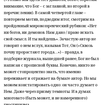
внимание, что Бог – с заглавной, но второй в
перечислении). В самой четвертой главе –
повторяем мотив, подводим итог, смотрим на
пройденный мировоззренческий рубикон: «Нет
ни богов, ни демонов. Нам дано / право искать
свой смысл. И ты найдешь». Зачастую автор не
говорит о нем вслух, называя Тот, Он («Сквозь
почву прорастают города…») – правда, в
подборке журнала, вышедшей ранее, Бог не был
написан с прописной буквы. Конечно, никто не
может стопроцентно знать, что именно
переживает и отражает на бумаге автор. Но мы
можем констатировать одно: он часто думает о
Нем. Даже через призму темноты. И в думах
многовато (быть может, и не намеренного)
гностицизма.