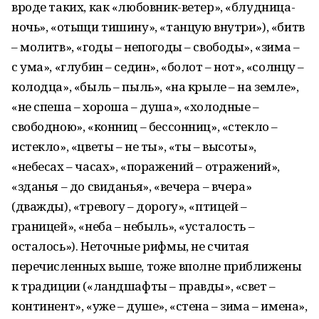
вроде таких, как «любовник-ветер», «блудница-
ночь», «отыщи тишину», «танцую внутри»), «битв
– молитв», «годы – непогоды – свободы», «зима –
с ума», «глубин – седин», «болот – нот», «солнцу –
колодца», «быль – пыль», «на крыле – на земле»,
«не спеша – хороша – душа», «холодные –
свободною», «конниц – бессонниц», «стекло –
истекло», «цветы – не ты», «ты – высоты»,
«небесах – часах», «поражений – отражений»,
«зданья – до свиданья», «вечера – вчера»
(дважды), «тревогу – дорогу», «птицей –
границей», «неба – небыль», «усталость –
осталось»). Неточные рифмы, не считая
перечисленных выше, тоже вполне приближены
к традиции («ландшафты – правды», «свет –
континент», «уже – душе», «стена – зима – имена»,