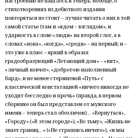
настроению не нашлось и теперь. Вообще, о
стихотворениях из дебютного издания
повторяться не стоит – лучше читать о них в той
самой статье (там и «ядом – взглядом», и
ударность в слове «люди» на второй слог, а в
словах «пока», «когда», «среди» – на первый; и –
это уже в плюс – яркий в образах
градообразующий «Летающий дом» – «кит»,
«личный ковчег», «добротою наполненный
бард», и не менее стержневой «Путь» с
классической констатацией «ничего никогда не
уходит бесследно и прочь» (правда, в первом
сборнике он был представлен от мужского
имени – теперь стал обезличен)… «Вернуться»,
«Городу» («В этом городе»), «Во тьму», «Жизнь не
знает границ…» («Не страшись ничего»), «и мы