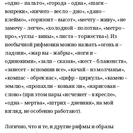
«одно – пальто», «города – одна», «шаги –
вопреки», «ничего – весло – дно», «дано –
клеймо», «горизонт – высот», «мечту – живу», «не
замечу – легче», «холодной – полотна», «метро –
про», «углы – вины», «листа – торжества»). Из
необычной рифмовки можно назвать «огонь и –
ладони», «жар вы – жабры», «ноги и –
одинокими», «залп – сказав», «жест – блаженств»,
«занесет – вспомнив все», «качай – из молчанья»,
«компас – обрек нас», «цифр – циркуль», «камею –
землю», «пропахли – коньяк ли», «нарисован –
слово» (при этом пары «исчезнет – в кресле»,
«одна – мертва», «штрих – дневник», на мой
взгляд, не особенно работают).
Логично, что и те, и другие рифмы и образы