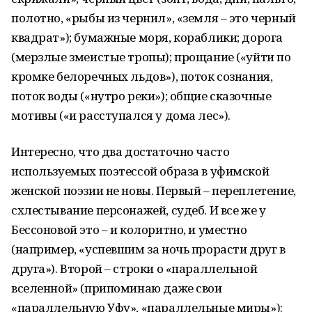
полотно, «рыбы из чернил», «земля – это черный
квадрат»); бумажные моря, кораблики; дорога
(мерзлые змеистые тропы); прощание («уйти по
кромке белоречных льдов»), поток сознания,
поток воды («нутро реки»); общие сказочные
мотивы («и расступался у дома лес»).
Интересно, что два достаточно часто
используемых поэтессой образа в уфимской
женской поэзии не новы. Первый – переплетение,
схлестывание персонажей, судеб. И все же у
Бессоновой это – и колоритно, и уместно
(например, «успевшим за ночь прорасти друг в
друга»). Второй – строки о «параллельной
вселенной» (припоминаю даже свои
«параллельную Уфу», «параллельные миры»):