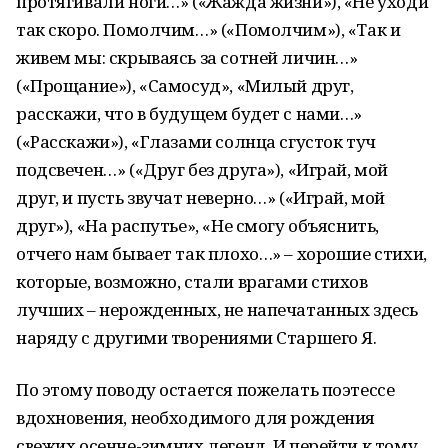
протягивали ноги…» («Жажда жизни»), «Не уходи
так скоро. Помолчим…» («Помолчим»), «Так и
живем мы: скрываясь за сотней личин…»
(«Прощание»), «Самосуд», «Милый друг,
расскажи, что в будущем будет с нами…»
(«Расскажи»), «Глазами солнца сгусток туч
подсвечен…» («Друг без друга»), «Играй, мой
друг, и пусть звучат неверно…» («Играй, мой
друг»), «На распутье», «Не смогу объяснить,
отчего нам бывает так плохо…» – хорошие стихи,
которые, возможно, стали врагами стихов
лучших – нерожденных, не напечатанных здесь
наряду с другими творениями Старшего Я.
По этому поводу остается пожелать поэтессе
вдохновения, необходимого для рождения
свежих осенне-зимних легенд. И перейти к тому