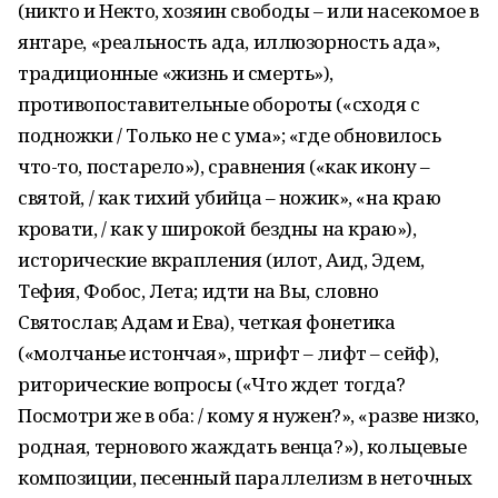
(никто и Некто, хозяин свободы – или насекомое в
янтаре, «реальность ада, иллюзорность ада»,
традиционные «жизнь и смерть»),
противопоставительные обороты («сходя с
подножки / Только не с ума»; «где обновилось
что-то, постарело»), сравнения («как икону –
святой, / как тихий убийца – ножик», «на краю
кровати, / как у широкой бездны на краю»),
исторические вкрапления (илот, Аид, Эдем,
Тефия, Фобос, Лета; идти на Вы, словно
Святослав; Адам и Ева), четкая фонетика
(«молчанье истончая», шрифт – лифт – сейф),
риторические вопросы («Что ждет тогда?
Посмотри же в оба: / кому я нужен?», «разве низко,
родная, тернового жаждать венца?»), кольцевые
композиции, песенный параллелизм в неточных