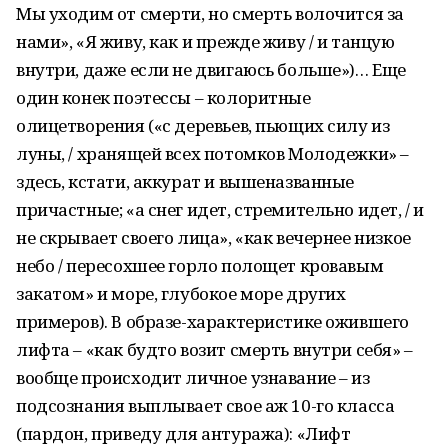
Мы уходим от смерти, но смерть волочится за
нами», «Я живу, как и прежде живу / и танцую
внутри, даже если не двигаюсь больше»)… Еще
один конек поэтессы – колоритные
олицетворения («с деревьев, пьющих силу из
луны, / хранящей всех потомков Молодежки» –
здесь, кстати, аккурат и вышеназванные
причастные; «а снег идет, стремительно идет, / и
не скрывает своего лица», «как вечернее низкое
небо / пересохшее горло полощет кровавым
закатом» и море, глубокое море других
примеров). В образе-характеристике ожившего
лифта – «как будто возит смерть внутри себя» –
вообще происходит личное узнавание – из
подсознания выплывает свое аж 10-го класса
(пардон, приведу для антуража): «Лифт