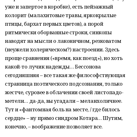
уже и запертое в коробке), есть пейзажный
колорит (малахитовые травы, яркокрылые
птицы, бархат первых цветов), а порой
ритмически оборванные строки, синкопы
наводят на мысли о лаконичном, резковатом
(неужели холерическом?) настроении. Здесь
проще сравнения («время, как поезд»), но хоть
какой-то лучик надежды… Бессонова
сегодняшняя – все такая же философствующая
странница поэтического подсознания, только
жестче, суровее в облачении своей листопадо-
метели… да-да, вы угадали – меланхоличнее.
Тут и «фантомная боль на месте, / где билось
сердце» – ну прямо синдром Котара… Шутим,
конечно, – воображение позволяет все.