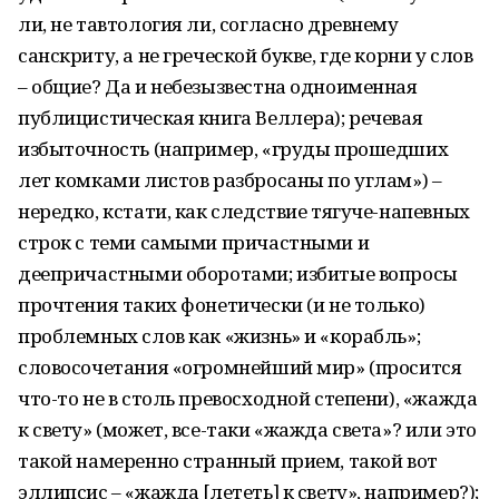
ли, не тавтология ли, согласно древнему
санскриту, а не греческой букве, где корни у слов
– общие? Да и небезызвестна одноименная
публицистическая книга Веллера); речевая
избыточность (например, «груды прошедших
лет комками листов разбросаны по углам») –
нередко, кстати, как следствие тягуче-напевных
строк с теми самыми причастными и
деепричастными оборотами; избитые вопросы
прочтения таких фонетически (и не только)
проблемных слов как «жизнь» и «корабль»;
словосочетания «огромнейший мир» (просится
что-то не в столь превосходной степени), «жажда
к свету» (может, все-таки «жажда света»? или это
такой намеренно странный прием, такой вот
эллипсис – «жажда [лететь] к свету», например?);