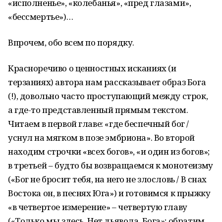
«исполненье», «колебанья», «пред глазами»,
«бессмертье»)…
Впрочем, обо всем по порядку.
Красноречиво о ценностных исканиях (и
терзаниях) автора нам рассказывает образ Бога
(!), довольно часто проступающий между строк,
а где-то представленный прямым текстом.
Читаем в первой главе: «где беспечный бог /
уснул на мягком в позе эмбриона». Во второй
находим строчки «всех богов», «и один из богов»;
в третьей – будто бы возвращаемся к монотеизму
(«Бог не бросит тебя, на него не злословь / В снах
Востока он, в песнях Юга») и готовимся к прыжку
«в четвертое измерение» – четвертую главу
(«Только мы здесь. Нет дьявола, Бога»; обратим