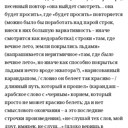
песенный повтор «она выйдет смотреть… она
будет просить», где «будет просить» повторяется
(можно было бы поработать над парой строк,
внеся в них большую вариативность – иначе
смотрится как недоработка); строки «там, где
вечное лето, земли покрылись льдами»
(напрашивается неритмичное «там, где
было
вечное лето», но иначе как способно покрыться
льдами нечто вроде экватора?), «нарисованный
карандашом, / словно он белеет так красиво – /
длинный путь, который я прошел» (карандаш –
арабское слово с «черным» корнем, который
просто не может красиво белеть; да и нет
смыслового окончания – а это последние
строчки произведения), «не слушай тех слов, мой
друг, имярек, не слуш…» (плохо веришь в