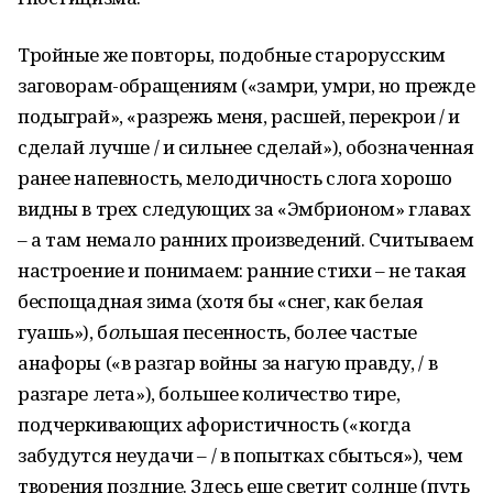
Тройные же повторы, подобные старорусским
заговорам-обращениям («замри, умри, но прежде
подыграй», «разрежь меня, расшей, перекрои / и
сделай лучше / и сильнее сделай»), обозначенная
ранее напевность, мелодичность слога хорошо
видны в трех следующих за «Эмбрионом» главах
– а там немало ранних произведений. Считываем
настроение и понимаем: ранние стихи – не такая
беспощадная зима (хотя бы «снег, как белая
гуашь»), б
о
льшая песенность, более частые
анафоры («в разгар войны за нагую правду, / в
разгаре лета»), большее количество тире,
подчеркивающих афористичность («когда
забудутся неудачи – / в попытках сбыться»), чем
творения поздние. Здесь еще светит солнце (путь