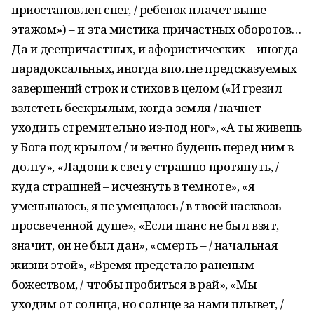
приостановлен снег, / ребенок плачет выше
этажом») – и эта мистика причастных оборотов…
Да и деепричастных, и афористических – иногда
парадоксальных, иногда вполне предсказуемых
завершений строк и стихов в целом («И грезил
взлететь бескрылым, когда земля / начнет
уходить стремительно из-под ног», «А ты живешь
у Бога под крылом / и вечно будешь перед ним в
долгу», «Ладони к свету страшно протянуть, /
куда страшней – исчезнуть в темноте», «я
уменьшаюсь, я не умещаюсь / в твоей насквозь
просвеченной душе», «Если шанс не был взят,
значит, он не был дан», «смерть – / начальная
жизни этой», «Время предстало раненым
божеством, / чтобы пробиться в рай», «Мы
уходим от солнца, но солнце за нами плывет, /