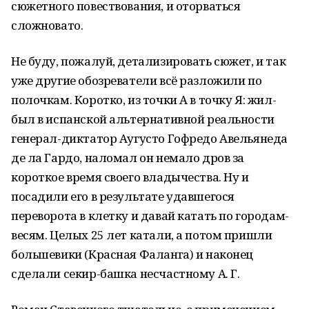
сюжетного повествования, и оторваться
сложновато.
Не буду, пожалуй, детализировать сюжет, и так
уже другие обозреватели всё разложили по
полочкам. Коротко, из точки А в точку Я: жил-
был в испанской альтернативной реальности
генерал-диктатор Аугусто Гофредо Авельянеда
де ла Гардо, наломал он немало дров за
короткое время своего владычества. Ну и
посадили его в результате удавшегося
переворота в клетку и давай катать по городам-
весям. Целых 25 лет катали, а потом пришли
большевики (Красная Фаланга) и наконец
сделали секир-башка несчастному А. Г.