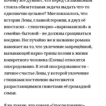
почему все думают, что перед Сальниковым
стояла обязательная задача выдать что-то
однозначно цельное? Мне показалось, что
история Лены, главной героини, в двух её
ипостасях – стихотворно-«наркоманской» и
семейно-бытовой – не должны сращиваться
воедино. Неслучайно же и название романа
намекает на то, что увлечение запрещённой,
вызывающей нарко-трипы поэзии к жизни
конкретного человека (Елены) относится
опосредованно. В этой опосредованности –
личное счастье Лены, у которой увлечение
стишками постепенно вытесняется
разрастающимися сюжетами её громадной
семьи.
Я не думаю, что роман «Опосредованно»