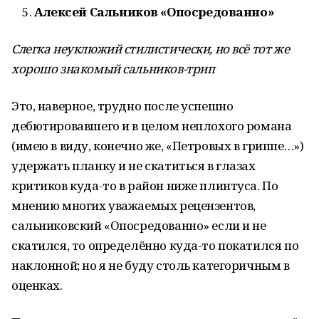
Алексей Сальников «Опосредованно»
Слегка неуклюжий стилистически, но всё тот же
хорошо знакомый сальников-трип
Это, наверное, трудно после успешно
дебютировавшего и в целом неплохого романа
(имею в виду, конечно же, «Петровых в гриппе…»)
удержать планку и не скатиться в глазах
критиков куда-то в район ниже плинтуса. По
мнению многих уважаемых рецензентов,
сальниковский «Опосредованно» если и не
скатился, то определённо куда-то покатился по
наклонной; но я не буду столь категоричным в
оценках.