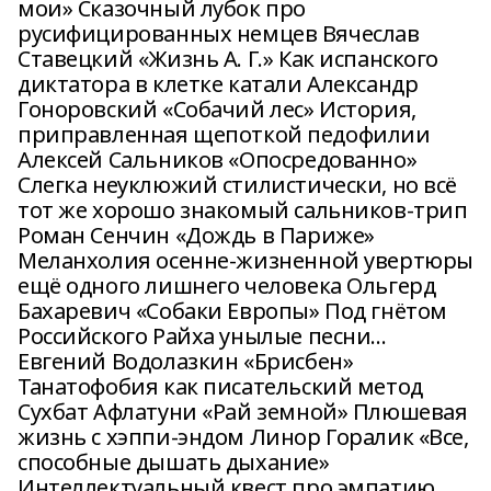
мои» Сказочный лубок про
русифицированных немцев Вячеслав
Ставецкий «Жизнь А. Г.» Как испанского
диктатора в клетке катали Александр
Гоноровский «Собачий лес» История,
приправленная щепоткой педофилии
Алексей Сальников «Опосредованно»
Слегка неуклюжий стилистически, но всё
тот же хорошо знакомый сальников-трип
Роман Сенчин «Дождь в Париже»
Меланхолия осенне-жизненной увертюры
ещё одного лишнего человека Ольгерд
Бахаревич «Собаки Европы» Под гнётом
Российского Райха унылые песни…
Евгений Водолазкин «Брисбен»
Танатофобия как писательский метод
Сухбат Афлатуни «Рай земной» Плюшевая
жизнь с хэппи-эндом Линор Горалик «Все,
способные дышать дыхание»
Интеллектуальный квест про эмпатию