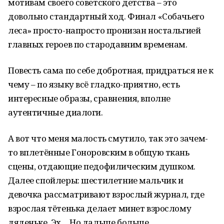
мотивам своего советского детства – это
довольно стандартный ход. Финал «Собачьего
леса» просто-напросто пронизан ностальгией
главных героев по стародавним временам.
Повесть сама по себе добротная, придраться не к
чему – по языку всё гладко-приятно, есть
интересные образы, сравнения, вполне
аутентичные диалоги.
А вот что меня малость смутило, так это зачем-
то вплетённые Гоноровским в общую ткань
сцены, отдающие педофилическим душком.
Далее спойлеры: шестилетние мальчик и
девочка рассматривают взрослый журнал, где
взрослая тётенька делает минет взрослому
дяденьке. Эх… Но дальше больше,