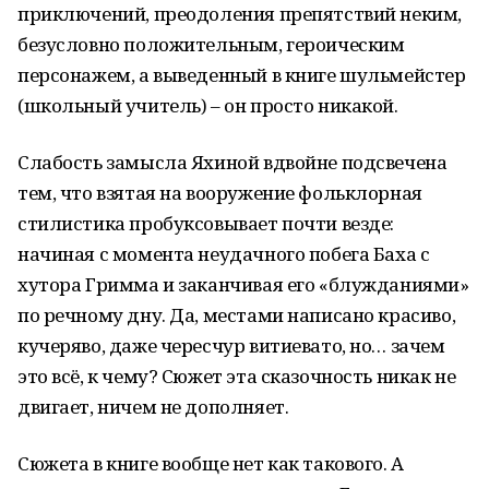
приключений, преодоления препятствий неким,
безусловно положительным, героическим
персонажем, а выведенный в книге шульмейстер
(школьный учитель) – он просто никакой.
Слабость замысла Яхиной вдвойне подсвечена
тем, что взятая на вооружение фольклорная
стилистика пробуксовывает почти везде:
начиная с момента неудачного побега Баха с
хутора Гримма и заканчивая его «блужданиями»
по речному дну. Да, местами написано красиво,
кучеряво, даже чересчур витиевато, но… зачем
это всё, к чему? Сюжет эта сказочность никак не
двигает, ничем не дополняет.
Сюжета в книге вообще нет как такового. А