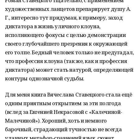
Роман Ставецкого тщательно, с применением
художественных ланцетов препарирует душу А.
Г., интересно тут придуман, к примеру, заход
диктатора в жизнь уличного клоуна,
исполняющего фокусы с целью демонстрации
своего глубочайшего презрения к окружающей
его толпе. Бедный человек только не предугадал,
что профессия клоуна (так же, как и профессия
диктатора) может стать натурой, определяющей
контуры однозначной судьбы.
Для меня книга Вячеслава Ставецкого стала ещё
одним приятным открытием за эти полгода
(вслед за Евгенией Некрасовой с «Калечиной-
Малечиной»). Хороший, хоть и немного
барочный, страдающий тучностью не всегда
удачных метафор-сравнений язык, сюжет,