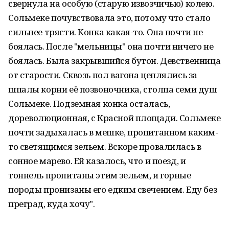
свернула на особую (старую извозчичью) колею.
Сольмеке почувствовала это, потому что стало
сильнее трясти. Конка какая-то. Она почти не
боялась. После "мельницы" она почти ничего не
боялась. Была закрывшийся бутон. Девственница
от старости. Сквозь пол вагона цеплялись за
шпалы корни её позвоночника, столпа семи душ
Сольмеке. Подземная конка осталась,
дореволюционная, с Красной площади. Сольмеке
почти задыхалась в мешке, пропитанном каким-
то светящимся зельем. Вскоре провалилась в
сонное марево. Ей казалось, что и поезд, и
тоннель пропитаны этим зельем, и горные
породы пронизаны его едким свечением. Еду без
преград, куда хочу".