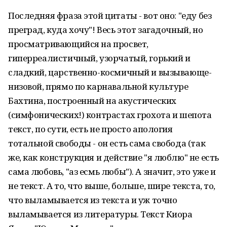
Последняя фраза этой цитаты - вот оно: "еду без
преград, куда хочу"! Весь этот загадочный, но
просматривающийся на просвет,
гиперреалистичный, узорчатый, горький и
сладкий, царственно-космичный и вызывающе-
низовой, прямо по карнавальной культуре
Бахтина, построенный на акустических
(симфонических!) контрастах грохота и шепота
текст, по сути, есть не просто апология
тотальной свободы - он есть сама свобода (так
же, как конструкция и действие "я люблю" не есть
сама любовь, "аз есмь любы"). А значит, это уже и
не текст. А то, что выше, больше, шире текста, то,
что выламывается из текста и уж точно
выламывается из литературы. Текст Киора