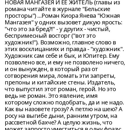
НОВАЯ МАНГАЗЕЯ И ЕЕ ЖИТЕЛЬ (главы из
романа читайте в журнале "Бельские
просторы") ...Роман Киора Янева "Южная
Мангазея" у одних вызовет дикую ярость:
"что это за бред?!" - у других - чистый,
беспримесный восторг ("вот это
художник!"). Возможно, главное слово в
этих восклицаниях и правда - "художник".
Художник сам себе и бык, и Юпитер. Ему
позволено все, и ему не позволено ничего,
и он вынужден, в который раз от
сотворения мира, ломать эти запреты,
препоны и китайские стены. Издатель,
что выпустил этот роман, герой. Но это
ведь не роман. Это явление, имя
которому сложно подобрать, да и не надо.
Как вы назовете грозу? А петлю на шею? А
росу на выгибе дыни, ранним утром, на
рассветной бахче? А целую жизнь, что
может запросто уместиться в одну фразу: