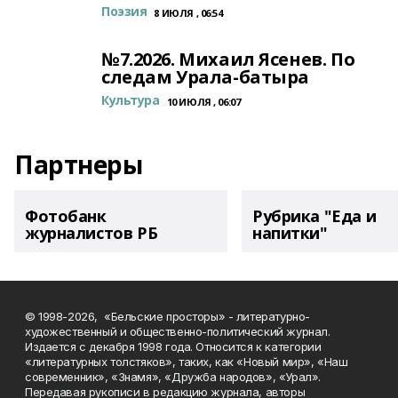
Поэзия
8 ИЮЛЯ , 06:54
№7.2026. Михаил Ясенев. По
следам Урала-батыра
Культура
10 ИЮЛЯ , 06:07
Партнеры
Фотобанк
Рубрика "Еда и
журналистов РБ
напитки"
© 1998-2026, «Бельские просторы» - литературно-
художественный и общественно-политический журнал.
Издается с декабря 1998 года. Относится к категории
«литературных толстяков», таких, как «Новый мир», «Наш
современник», «Знамя», «Дружба народов», «Урал».
Передавая рукописи в редакцию журнала, авторы