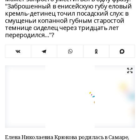
"Заброшенный в енисейскую губу еловый
кремль-детинец точил посадский слух: в
смущеньи копанной губным старостой
темнице сиделец через тридцать лет
переродился..."?
Елена Николаевна Крюкова родилась в Самаре,