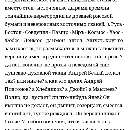
вместо стен - источенные дырами времени
тончайшие перегородки из древней рисовой
бумаги и невероятных восточных тканей...). Русь -
Восток - Совдепия - Памир - Мiръ - Космос - Хаос -
Фобос - Деймос - даймон - ангел - Айгуль: круг то
замыкается, то размыкается, и можно вспомнить
вереницу имен-предшественников этой - прозы?
да нет, конечно, не прозы, а неведомой еще
душевно-духовной ткани: Андрей Белый делал
так? или иначе? а как это делал Андрей
Платонов? а Хлебников? а Джойс? а Мамлеев?
Полно, да "делает" ли что-нибудь Янев? Он
именно не делает, он дышит, созерцает, смеется
и погибает, тут же рождаясь. Он переиначивает
бытие. У любого явления, что в жизни, что в
искусстве (а перед нами - явление) есть предтечи;