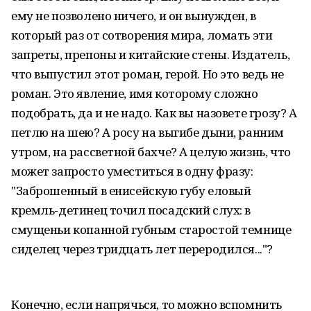
ему не позволено ничего, и он вынужден, в
который раз от сотворения мира, ломать эти
запреты, препоны и китайские стены. Издатель,
что выпустил этот роман, герой. Но это ведь не
роман. Это явление, имя которому сложно
подобрать, да и не надо. Как вы назовете грозу? А
петлю на шею? А росу на выгибе дыни, ранним
утром, на рассветной бахче? А целую жизнь, что
может запросто уместиться в одну фразу:
"Заброшенный в енисейскую губу еловый
кремль-детинец точил посадский слух: в
смущеньи копанной губным старостой темнице
сиделец через тридцать лет переродился..."?
Конечно, если напрячься, то можно вспомнить