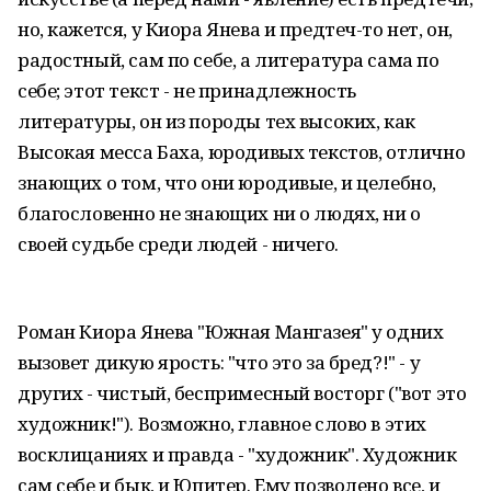
но, кажется, у Киора Янева и предтеч-то нет, он,
радостный, сам по себе, а литература сама по
себе; этот текст - не принадлежность
литературы, он из породы тех высоких, как
Высокая месса Баха, юродивых текстов, отлично
знающих о том, что они юродивые, и целебно,
благословенно не знающих ни о людях, ни о
своей судьбе среди людей - ничего.
Роман Киора Янева "Южная Мангазея" у одних
вызовет дикую ярость: "что это за бред?!" - у
других - чистый, беспримесный восторг ("вот это
художник!"). Возможно, главное слово в этих
восклицаниях и правда - "художник". Художник
сам себе и бык, и Юпитер. Ему позволено все, и