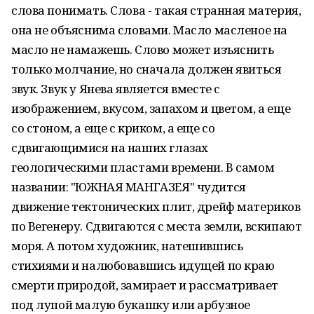
слова понимать. Слова - такая странная материя,
она не объяснима словами. Масло масленое на
масло не намажешь. Слово может изъяснить
только молчание, но сначала должен явиться
звук. Звук у Янева является вместе с
изображением, вкусом, запахом и цветом, а еще
со стоном, а еще с криком, а еще со
сдвигающимися на наших глазах
геологическими пластами времени. В самом
названии: "ЮЖНАЯ МАНГАЗЕЯ" чудится
движение тектонических плит, дрейф материков
по Вегенеру. Сдвигаются с места земли, вскипают
моря. А потом художник, натешившись
стихиями и налюбовавшись идущей по краю
смерти природой, замирает и рассматривает
под лупой малую букашку или арбузное