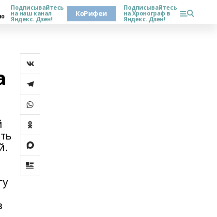
Подписывайтесь
Подписывайтесь
КоРифеи
на наш канал
на Хронограф в
но
Яндекс. Дзен!
Яндекс. Дзен!
а
й
сть
й.
гу
з