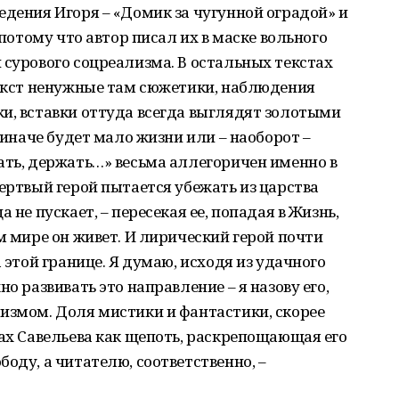
едения Игоря – «Домик за чугунной оградой» и
 потому что автор писал их в маске вольного
 сурового соцреализма. В остальных текстах
текст ненужные там сюжетики, наблюдения
и, вставки оттуда всегда выглядят золотыми
о иначе будет мало жизни или – наоборот –
ать, держать…» весьма аллегоричен именно в
мертвый герой пытается убежать из царства
 не пускает, – пересекая ее, попадая в Жизнь,
м мире он живет. И лирический герой почти
а этой границе. Я думаю, исходя из удачного
о развивать это направление – я назову его,
измом. Доля мистики и фантастики, скорее
тах Савельева как щепоть, раскрепощающая его
оду, а читателю, соответственно, –