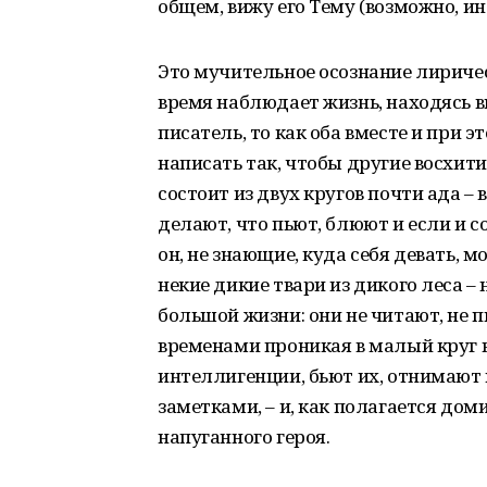
общем, вижу его Тему (возможно, ин
Это мучительное осознание лирическ
время наблюдает жизнь, находясь вне
писатель, то как оба вместе и при 
написать так, чтобы другие восхити
состоит из двух кругов почти ада – 
делают, что пьют, блюют и если и со
он, не знающие, куда себя девать, 
некие дикие твари из дикого леса – 
большой жизни: они не читают, не п
временами проникая в малый круг
интеллигенции, бьют их, отнимают 
заметками, – и, как полагается до
напуганного героя.