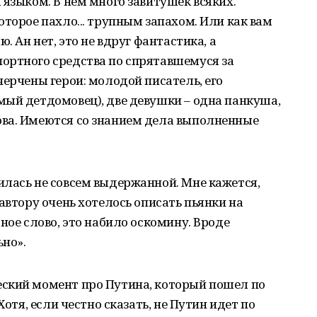
 языком. В нем много завитушек всяких.
оторое пахло... трупным запахом. Или как вам
. Ан нет, это не вдруг фантастика, а
ортного средства по спрятавшемуся за
черчены герои: молодой писатель, его
мый детдомовец), две девушки – одна панкуша,
ва. Имеются со знанием дела выполненные
илась не совсем выдержанной. Мне кажется,
автору очень хотелось описать пьянки на
ное слово, это набило оскомину. Вроде
ьно».
ский момент про Путина, который пошел по
Хотя, если честно сказать, не Путин идет по