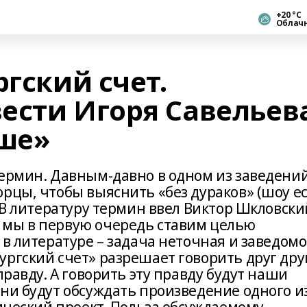
+20 °С
Облач
ргский счет.
ести Игоря Савельев
ше»
термин. Давным-давно в одном из заведени
рцы, чтобы выяснить «без дураков» (шоу е
. В литературу термин ввел Виктор Шкловски
 мы в первую очередь ставим целью
 в литературе – задача неточная и заведомо
ргский счет» разрешает говорить друг дру
правду. А говорить эту правду будут наши
ни будут обсуждать произведение одного и