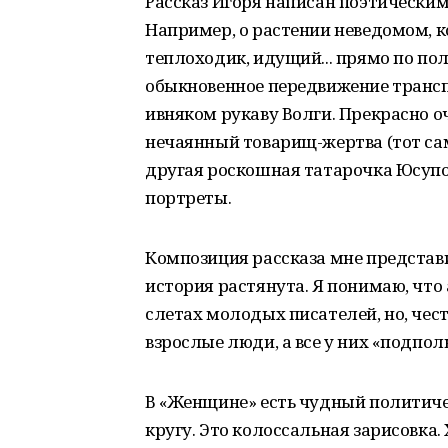
Рассказ Игоря написан поэтическим
Например, о растении неведомом, к
теплоходик, идущий... прямо по полю
обыкновенное передвижение трансп
ивняком рукаву Волги. Прекрасно о
нечаянный товарищ-жертва (тот са
другая роскошная татарочка Юсупо
портреты.
Композиция рассказа мне представ
история растянута. Я понимаю, что 
слетах молодых писателей, но, чест
взрослые люди, а все у них «подпол
В «Женщине» есть чудный политиче
кругу. Это колоссальная зарисовка. 