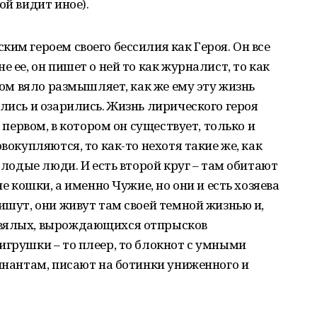
ой видит иное).
им героем своего бессилия как Героя. Он все
 ее, он пишет о ней то как журналист, то как
этом вяло размышляет, как же ему эту жизнь
лись и озарились. Жизнь лирического героя
в первом, в котором он существует, только и
вокупляются, то как-то нехотя такие же, как
молодые люди. И есть второй круг – там обитают
не кошки, а именно Чужие, но они и есть хозяева
ишут, они живут там своей темной жизнью и,
 вялых, вырождающихся отпрысков
игрушки – то плеер, то блокнот с умными
минантам, писают на ботинки униженного и