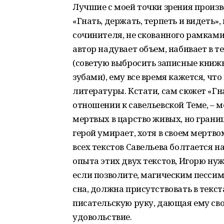
Лучшие с моей точки зрения произв
«Гнать, держать, терпеть и видеть»,
сочинителя, не скованного рамками
автор надувает объем, набивает в 
(советую выбросить записные книжк
зубами), ему все время кажется, чт
литературы. Кстати, сам сюжет «Гн
отношении к савельевской Теме, – 
мертвых в царство живых, но граница
герой умирает, хотя в своем мертво
всех текстов Савельева болтается н
опыта этих двух текстов, Игорю нужн
если позволите, магическим пессим
сна, должна присутствовать в текс
писательскую руку, дающая ему своб
удовольствие.