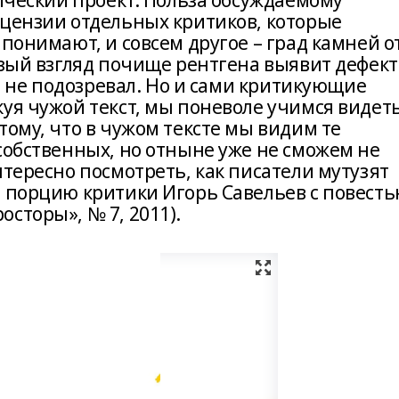
тический проект. Польза обсуждаемому
ецензии отдельных критиков, которые
 понимают, и совсем другое – град камней о
азый взгляд почище рентгена выявит дефек
 и не подозревал. Но и сами критикующие
уя чужой текст, мы поневоле учимся видеть
тому, что в чужом тексте мы видим те
собственных, но отныне уже не сможем не
нтересно посмотреть, как писатели мутузят
ю порцию критики Игорь Савельев с повест
сторы», № 7, 2011).