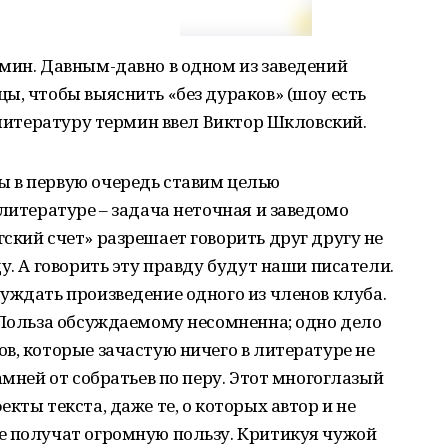
мин. Давным-давно в одном из заведений
ы, чтобы выяснить «без дураков» (шоу есть
В литературу термин ввел Виктор Шкловский.
 в первую очередь ставим целью
 литературе – задача неточная и заведомо
ский счет» разрешает говорить друг другу не
у. А говорить эту правду будут наши писатели.
уждать произведение одного из членов клуба.
 Польза обсуждаемому несомненна; одно дело
в, которые зачастую ничего в литературе не
амней от собратьев по перу. Этот многоглазый
кты текста, даже те, о которых автор и не
е получат огромную пользу. Критикуя чужой