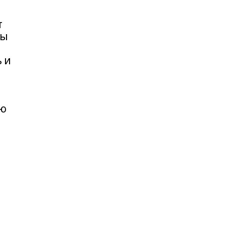
т
ты
 и
ью