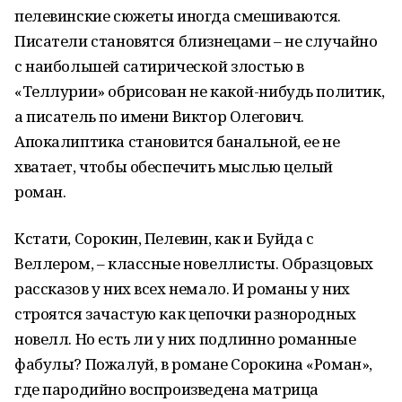
пелевинские сюжеты иногда смешиваются.
Писатели становятся близнецами – не случайно
с наибольшей сатирической злостью в
«Теллурии» обрисован не какой-нибудь политик,
а писатель по имени Виктор Олегович.
Апокалиптика становится банальной, ее не
хватает, чтобы обеспечить мыслью целый
роман.
Кстати, Сорокин, Пелевин, как и Буйда с
Веллером, – классные новеллисты. Образцовых
рассказов у них всех немало. И романы у них
строятся зачастую как цепочки разнородных
новелл. Но есть ли у них подлинно романные
фабулы? Пожалуй, в романе Сорокина «Роман»,
где пародийно воспроизведена матрица