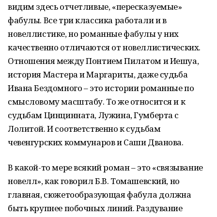
видим здесь отчетливые, «пересказуемые»
фабулы. Все три классика работали и в
новеллистике, но романные фабулы у них
качественно отличаются от новеллистических.
Отношения между Понтием Пилатом и Иешуа,
история Мастера и Маргариты, даже судьба
Ивана Бездомного – это истории романные по
смысловому масштабу. То же относится и к
судьбам Цинцинната, Лужина, Гумберта с
Лолитой. И соответственно к судьбам
чевенгурских коммунаров и Саши Дванова.
В какой-то мере всякий роман – это «связывание
новелл», как говорил Б.В. Томашевский, но
главная, сюжетообразующая фабула должна
быть крупнее побочных линий. Раздувание