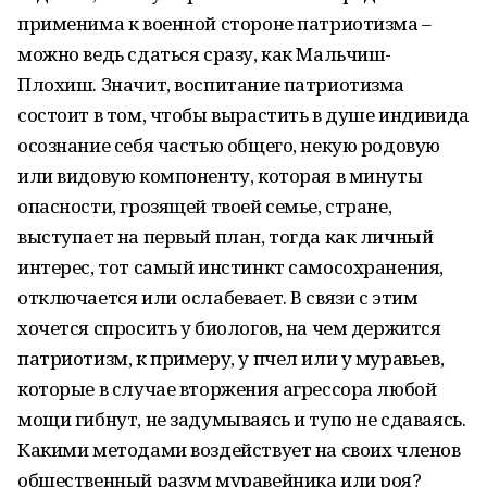
применима к военной стороне патриотизма –
можно ведь сдаться сразу, как Мальчиш-
Плохиш. Значит, воспитание патриотизма
состоит в том, чтобы вырастить в душе индивида
осознание себя частью общего, некую родовую
или видовую компоненту, которая в минуты
опасности, грозящей твоей семье, стране,
выступает на первый план, тогда как личный
интерес, тот самый инстинкт самосохранения,
отключается или ослабевает. В связи с этим
хочется спросить у биологов, на чем держится
патриотизм, к примеру, у пчел или у муравьев,
которые в случае вторжения агрессора любой
мощи гибнут, не задумываясь и тупо не сдаваясь.
Какими методами воздействует на своих членов
общественный разум муравейника или роя?