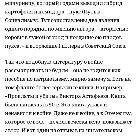
мичуринцу, который годами выводил гибрид
картофеля и помидора – пукс (Путь к
Социализму). Тут сопоставлены два явления
одного порядка, по мнению автора, – вторжение
коровы в чужой огород и поедание ею плодов
пукса, – и вторжение Гитлера в Советский Союз.
Так что подобную литературу о войне
рассматривать не будем – она не годится как
пособие по патриотизму, мирно замечу я. Есть на
том фланге более серьезные книги. Например,
«Прокляты и убиты» Виктора Астафьева. Книга
была написана в 90-е. Это книга ужаса и
ненависти к войне. Даже не к войне, а к Отечеству,
которое ее вело – нечеловечески вело, показывает
автор. И вот один из отзывав на читательском