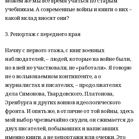
можем же мы все время учиться по старым
учебникам. А современные войны и книги о них –
какой вклад вносят они?
3. Репортаж с переднего края
Начну с первого этажа, с книг военных
наблюдателей, – людей, которые на войне были,
но в ней не участвовали, не «работали». Я говорю
не о вольнонаемном контингенте, а о
журналистах и писателях, – продолжателях
дела Симонова, Твардовского, Платонова,
Эренбурга и других воинов идеологического
фронта. И опять же, в отличие от той войны, здесь
мой выбор чрезвычайно скуден, он сжимается до
двух писателей, побывавших и написавших
именно книги, а не репортажи или очерки. Это