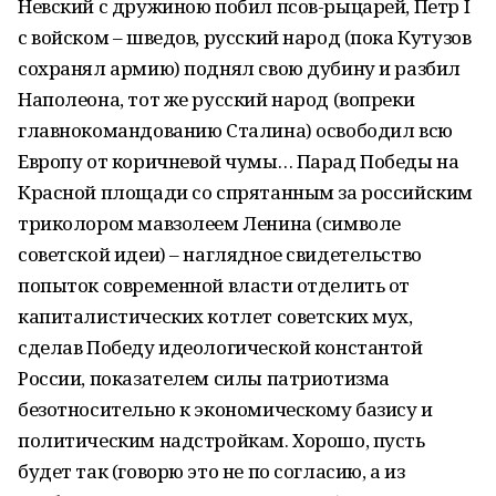
Невский с дружиною побил псов-рыцарей, Петр I
с войском – шведов, русский народ (пока Кутузов
сохранял армию) поднял свою дубину и разбил
Наполеона, тот же русский народ (вопреки
главнокомандованию Сталина) освободил всю
Европу от коричневой чумы… Парад Победы на
Красной площади со спрятанным за российским
триколором мавзолеем Ленина (символе
советской идеи) – наглядное свидетельство
попыток современной власти отделить от
капиталистических котлет советских мух,
сделав Победу идеологической константой
России, показателем силы патриотизма
безотносительно к экономическому базису и
политическим надстройкам. Хорошо, пусть
будет так (говорю это не по согласию, а из