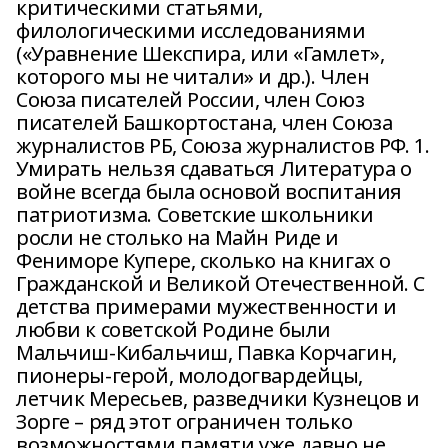
критическими статьями,
филологическими исследованиями
(«Уравнение Шекспира, или «Гамлет»,
которого мы не читали» и др.). Член
Союза писателей России, член Союз
писателей Башкортостана, член Союза
журналистов РБ, Союза журналистов РФ. 1.
Умирать нельзя сдаваться Литература о
войне всегда была основой воспитания
патриотизма. Советские школьники
росли не столько на Майн Риде и
Фениморе Купере, сколько на книгах о
Гражданской и Великой Отечественной. С
детства примерами мужественности и
любви к советской Родине были
Мальчиш-Кибальчиш, Павка Корчагин,
пионеры-герой, молодогвардейцы,
летчик Мересьев, разведчики Кузнецов и
Зорге – ряд этот ограничен только
возможностями памяти уже давно не