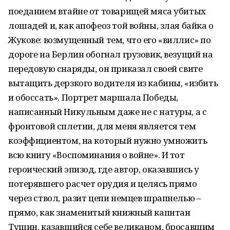
поеданием втайне от товарищей мяса убитых
лошадей и, как апофеоз той войны, злая байка о
Жукове: возмущенный тем, что его «виллис» по
дороге на Берлин обогнал грузовик, везущий на
передовую снаряды, он приказал своей свите
вытащить дерзкого водителя из кабины, «избить
и обоссать». Портрет маршала Победы,
написанный Никульным даже не с натуры, а с
фронтовой сплетни, для меня является тем
коэффициентом, на который нужно умножить
всю книгу «Воспоминания о войне». И тот
героический эпизод, где автор, оказавшись у
потерявшего расчет орудия и целясь прямо
через ствол, разит цепи немцев шрапнелью –
прямо, как знаменитый книжный капитан
Тушин, казавшийся себе великаном, бросавшим