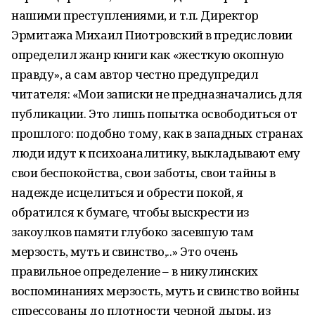
нашими преступлениями, и т.п. Директор
Эрмитажа Михаил Пиотровский в предисловии
определил жанр книги как «жесткую окопную
правду», а сам автор честно предупредил
читателя: «Мои записки не предназначались для
публикации. Это лишь попытка освободиться от
прошлого: подобно тому, как в западных странах
люди идут к психоаналитику, выкладывают ему
свои беспокойства, свои заботы, свои тайны в
надежде исцелиться и обрести покой, я
обратился к бумаге, чтобы выскрести из
закоулков памяти глубоко засевшую там
мерзость, муть и свинство,..» Это очень
правильное определение – в никулинских
воспоминаниях мерзость, муть и свинство войны
спрессованы до плотности черной дыры, из