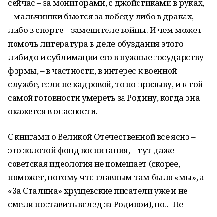
сейчас – за мониторами, с джойстиками в руках,
– мальчишки бьются за победу либо в драках,
либо в спорте – заменителе войны. И чем может
помочь литература в деле обуздания этого
либидо и сублимации его в нужные государству
формы, – в частности, в интерес к военной
службе, если не кадровой, то по призыву, и к той
самой готовности умереть за Родину, когда она
окажется в опасности.
С книгами о Великой Отечественной все ясно –
это золотой фонд воспитания, – тут даже
советская идеология не помешает (скорее,
поможет, потому что главным там было «мы», а
«За Сталина» хрущевские писатели уже и не
смели поставить вслед за Родиной), но… Не