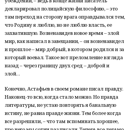
убеждений, – ведь в конце жизни писатель
декларировал полицайскую философию, – это
там переход на сторону врага оправдывался тем,
что Родину я люблю, но не люблю власть, ее
захватившую. Возненавидев новое время – злой
мир, как написал в завещании, – он возненавидел
и прошлое – мир добрый, в котором родился и за
который воевал. Такое вот преломление взгляда
назад – через границу двух сред – доброй и
злой…
Конечно, Астафьев в своем романе писал правду.
Наконец-то всю, когда стало можно. Но правда
литературы, не устаю повторять я банальную
истину, не равна правде жизни. Тем более когда
все разрешили, – что там вспоминать хорошее,
про него мы сотни раз писали. Теперь все дерьмо