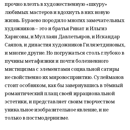
прочно влезть в художественную «шкуру»
любимых мастеров и вдохнуть в них новую
жизнь. Бураево породило многих замечательных
художников – это и братья Ринат и Ильгиз
Харисовы, и Муллаян Давлетьяров, и Искандар
Саяпов, и династия художников Гилязетдиновых,
и многие другие. Но погружаться столь глубоко в
пучины метафизики и почти болезненного
мистицизма с элементами социальной сатиры
не свойственно их мировосприятию. Сулейманов
стоит особняком, как бы завернувшись в тёмный
романтический плащ своей иррациональной
эстетики, и представляет своим творчеством
уникальное изобразительное явление, и не
только в постмодернизме.