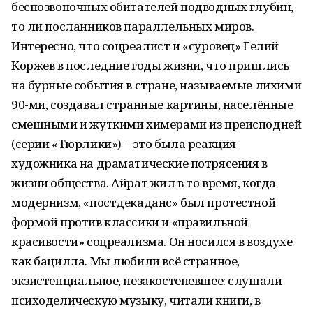
беспозвоночных обитателей подводных глубин,
то ли посланников параллельных миров.
Интересно, что соцреалист и «суровец» Гелий
Коржев в последние годы жизни, что пришлись
на бурные события в стране, называемые лихими
90-ми, создавал странные картины, населённые
смешными и жуткими химерами из преисподней
(серии «Тюрлики») – это была реакция
художника на драматические потрясения в
жизни общества. Айрат жил в то время, когда
модернизм, «постдекаданс» был протестной
формой против классики и «правильной
красивости» соцреализма. Он носился в воздухе
как бацилла. Мы любили всё странное,
экзистенциальное, незакостеневшее: слушали
психоделическую музыку, читали книги, в