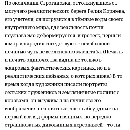
По окончании Строгановки, оттолкнувшись от
могучего реалистического берега Гелия Коржева,
его учителя, он погрузился в тёмные воды своего
внутреннего мира, где реальность почти
неузнаваемо деформируется, и гротеск, чёрный
юмор и пародия соседствуют с неизбывной
печалью чуть не вселенского масштаба. (Печаль
и печать одиночества видна не только в
жанровых фантастических картинах, но и в
реалистических пейзажах, о которых ниже.) В то
время когда художники писали портреты
сельских тружеников и земляничные поляны с
коровами, он выуживал из пучин своего
воображения непонятные, часто абсурдные на
первый взгляд формы изящных, но нередко
страшноватых диковинных персонажей – то ли