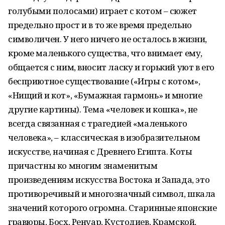
голубыми полосами) играет с котом – сюжет
предельно прост и в то же время предельно
символичен. У него ничего не осталось в жизни,
кроме маленького существа, что внимает ему,
общается с ним, вносит ласку и горький уют в его
бесприютное существование («Игры с котом»,
«Нищий и кот», «Бумажная гармонь» и многие
другие картины). Тема «человек и кошка», не
всегда связанная с трагедией «маленького
человека», – классическая в изобразительном
искусстве, начиная с Древнего Египта. Коты
причастны ко многим знаменитым
произведениям искусства Востока и Запада, это
противоречивый и многозначный символ, шкала
значений которого огромна. Старинные японские
гравюры, Босх, Ренуар, Кустодиев, Крамской,