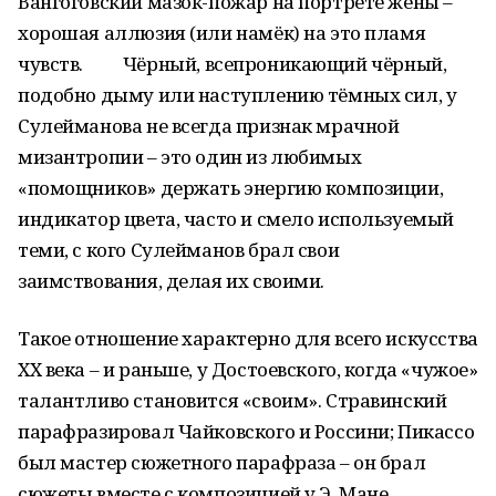
Вангоговский мазок-пожар на портрете жены –
хорошая аллюзия (или намёк) на это пламя
чувств. Чёрный, всепроникающий чёрный,
подобно дыму или наступлению тёмных сил, у
Сулейманова не всегда признак мрачной
мизантропии – это один из любимых
«помощников» держать энергию композиции,
индикатор цвета, часто и смело используемый
теми, с кого Сулейманов брал свои
заимствования, делая их своими.
Такое отношение характерно для всего искусства
XX века – и раньше, у Достоевского, когда «чужое»
талантливо становится «своим». Стравинский
парафразировал Чайковского и Россини; Пикассо
был мастер сюжетного парафраза – он брал
сюжеты вместе с композицией у Э. Мане,