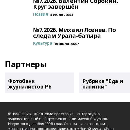
№7.2026. Валентин Сорокин.
Круг завершён
Поэзия
8 ИЮЛЯ , 06:54
№7.2026. Михаил Ясенев. По
следам Урала-батыра
Культура
10 ИЮЛЯ , 06:07
Партнеры
Фотобанк
Рубрика "Еда и
журналистов РБ
напитки"
© 1998-2026, «Бельские просторы» - литературно-
художественный и общественно-политический журнал.
Издается с декабря 1998 года. Относится к категории
«литературных толстяков», таких, как «Новый мир», «Наш