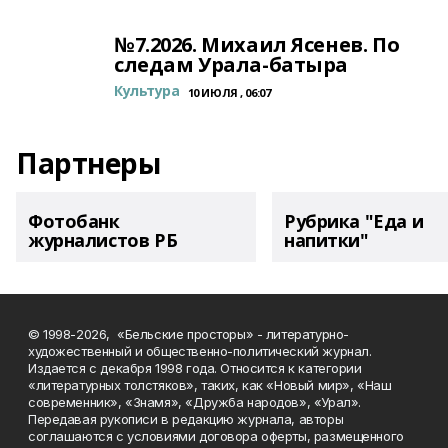
№7.2026. Михаил Ясенев. По
следам Урала-батыра
Культура
10 ИЮЛЯ , 06:07
Партнеры
Фотобанк
Рубрика "Еда и
журналистов РБ
напитки"
© 1998-2026, «Бельские просторы» - литературно-
художественный и общественно-политический журнал.
Издается с декабря 1998 года. Относится к категории
«литературных толстяков», таких, как «Новый мир», «Наш
современник», «Знамя», «Дружба народов», «Урал».
Передавая рукописи в редакцию журнала, авторы
соглашаются с условиями договора оферты, размещенного