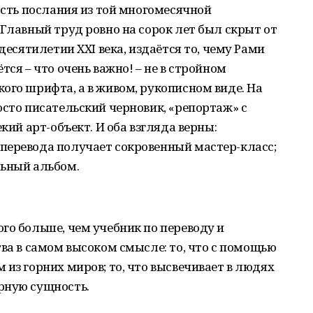
асть послания из той многомесячной
 Главный труд ровно на сорок лет был скрыт от
десятилетии XXI века, издаётся то, чему Рами
тся – что очень важно! – не в стройном
ого шрифта, а в живом, рукописном виде. На
осто писательский черновик, «репортаж» с
кий арт-объект. И оба взгляда верны:
перевода получает сокровенный мастер-класс;
льный альбом.
го больше, чем учебник по переводу и
тва в самом высоком смысле: то, что с помощью
 из горних миров; то, что высвечивает в людях
рную сущность.