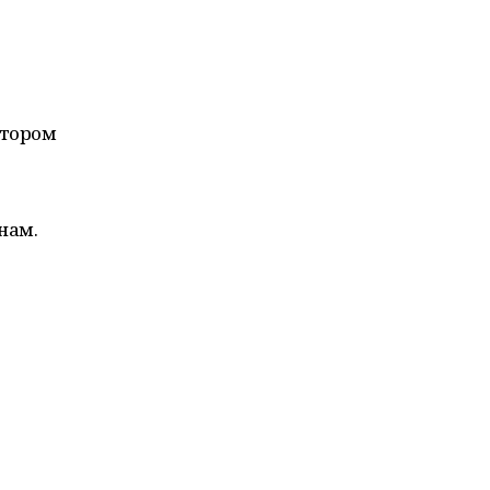
отором
нам.