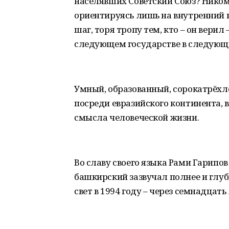
населявших Советский Союз? Никому.
ориентируясь лишь на внутренний 
шаг, торя тропу тем, кто – он верил
следующем государстве в следующе
Умный, образованный, сорокатрёхл
посреди евразийского континента, 
смысла человеческой жизни.
Во славу своего языка Рами Гарипов
башкирский зазвучал полнее и глуб
свет в 1994 году – через семнадцать