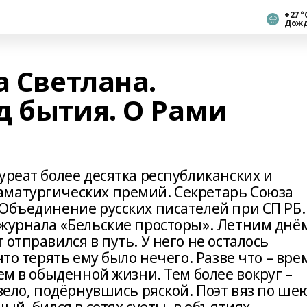
+27 °
Дож
а Светлана.
д бытия. О Рами
уреат более десятка республиканских и
аматургических премий. Секретарь Союза
 Объединение русских писателей при СП РБ.
 журнала «Бельские просторы». Летним днём
отправился в путь. У него не осталось
что терять ему было нечего. Разве что – вре
ем в обыденной жизни. Тем более вокруг –
вело, подёрнувшись ряской. Поэт вяз по ше