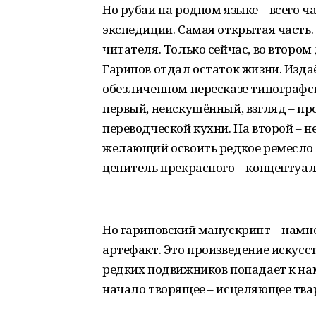
Но рубаи на родном языке – всего ч
экспедиции. Самая открытая часть.
читателя. Только сейчас, во втором 
Гарипов отдал остаток жизни. Издаё
обезличенном пересказе типографск
первый, неискушённый, взгляд – пр
переводческой кухни. На второй – не
желающий освоить редкое ремесло 
ценитель прекрасного – концептуа
Но гариповский манускрипт – намно
артефакт. Это произведение искусс
редких подвижников попадает к нам
начало творящее – исцеляющее тва