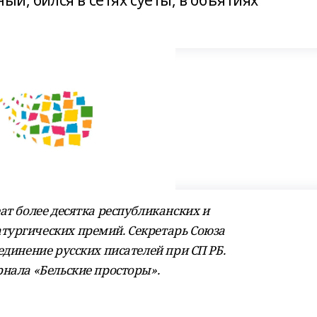
ый, бился в сетях суеты, в объятиях
ат более десятка республиканских и
тургических премий. Секретарь Союза
единение русских писателей при СП РБ.
рнала «Бельские просторы».