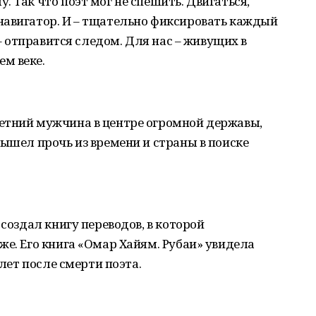
 Так что поэт мог не спешить. Двигаться,
навигатор. И – тщательно фиксировать каждый
 – отправится следом. Для нас – живущих в
м веке.
етний мужчина в центре огромной державы,
вышел прочь из времени и страны в поиске
 создал книгу переводов, в которой
же. Его книга «Омар Хайям. Рубаи» увидела
 лет после смерти поэта.