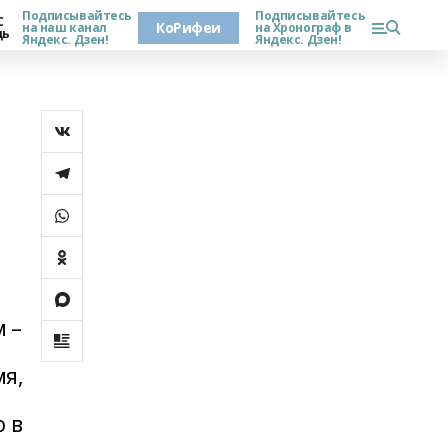
Подписывайтесь
Подписывайтесь
С
КоРифеи
на наш канал
на Хронограф в
дь
Яндекс. Дзен!
Яндекс. Дзен!
 –
мя,
ю в