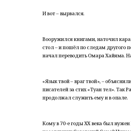
И вот – вырвался.
Вооружился книгами, наточил каран
стол – и пошёл по следам другого п
начал переводить Омара Хайяма. Н
«Язык твой – враг твой», – объяснил
писателей за стих «Туған тел». Так
продолжал служить ему и в опале.
Кому в 70-е годы ХХ века был нужен