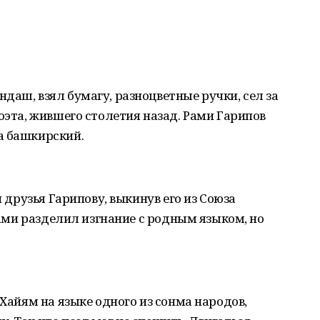
даш, взял бумагу, разноцветные ручки, сел за
оэта, жившего столетия назад. Рами Гарипов
а башкирский.
и друзья Гарипову, выкинув его из Союза
 Рами разделил изгнание с родным языком, но
 Хайям на языке одного из сонма народов,