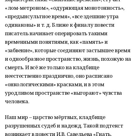
«лом-метроном», «одуряющая монотонность»,
«предынсультное время», «все здешние утра
одинаковы» и т. д. Ближе к финалу повести
писатель начинает оперировать такими
временными понятиями, как «память» и
«забвение», которые соединяют застывшее время
и однообразное пространство, жизнь, похожую на
смерть. И всё же только на кладбище
неестественно празднично, оно расписано
«онкологическими» красками, и в этом
уродливом пространстве «выгорают» чувства
человека.
Наш мир – царство мёртвых, кладбище
разрушенных судеб и надежд. Такой подтекст
возникает в повести И.В. Савельева «Гнать,