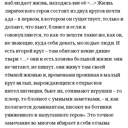
наблюдает жизнь, находясь вне её <…> Жизнь
лирического героя состоит из двух кругов почти
ада – в первом, в котором он существует, только и
делают, что пьют, блюют и если и
совокупляются, то как-то нехотя такие же, как он,
не знающие, куда себя девать, молодые люди. И
есть второй круг – там обитают некие дикие
твари <…> они и есть хозяева большой жизни: они
не читают, не пишут, они живут там своей
тёмной жизнью и, временами проникая в малый
круг вялых, вырождающихся отпрысков
интеллигенции, бьют их, отнимают игрушки – то
плеер, то блокнот с умными заметками, – и, как
полагается доминантам, писают на ботинки
униженного и напуганного героя». Это точное
замечание во многом вбирает в себя отзывы