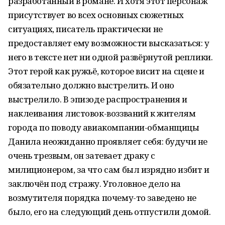
разработанный в романе. И хотя этот персонаж
присутствует во всех основных сюжетных
ситуациях, писатель практически не
предоставляет ему возможности высказаться: у
него в тексте нет ни одной развёрнутой реплики.
Этот герой как ружьё, которое висит на сцене и
обязательно должно выстрелить. И оно
выстрелило. В эпизоде распространения и
наклеивания листовок-воззваний к жителям
города по поводу авиакомпании-обманщицы
Данила неожиданно проявляет себя: будучи не
очень трезвым, он затевает драку с
милиционером, за что сам был изрядно избит и
заключён под стражу. Уголовное дело на
возмутителя порядка почему-то заведено не
было, его на следующий день отпустили домой.