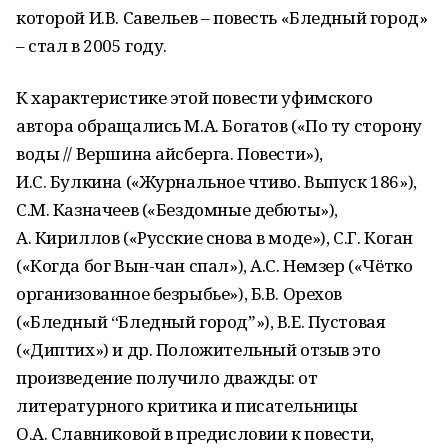
которой И.В. Савельев – повесть «Бледный город»
– стал в 2005 году.
К характеристике этой повести уфимского
автора обращались М.А. Богатов («По ту сторону
воды // Вершина айсберга. Повести»),
И.С. Булкина («Журнальное чтиво. Выпуск 186»),
С.М. Казначеев («Бездомные дебюты»),
А. Кириллов («Русские снова в моде»), С.Г. Коган
(«Когда бог Вын-чан спал»), А.С. Немзер («Чётко
организованное безрыбье»), Б.В. Орехов
(«Бледный “Бледный городˮ»), В.Е. Пустовая
(«Диптих») и др. Положительный отзыв это
произведение получило дважды: от
литературного критика и писательницы
О.А. Славниковой в предисловии к повести,