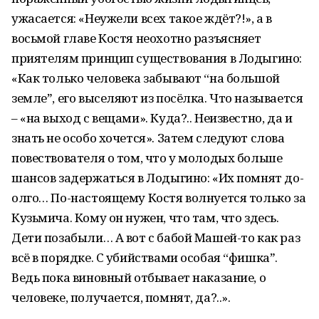
ужасается: «Неужели всех такое ждёт?!», а в
восьмой главе Костя неохотно разъясняет
приятелям принцип существования в Лодыгино:
«Как только человека забывают “на большой
землеˮ, его выселяют из посёлка. Что называется
– «на выход с вещами». Куда?.. Неизвестно, да и
знать не особо хочется». Затем следуют слова
повествователя о том, что у молодых больше
шансов задержаться в Лодыгино: «Их помнят до-
олго… По-настоящему Костя волнуется только за
Кузьмича. Кому он нужен, что там, что здесь.
Дети позабыли… А вот с бабой Машей-то как раз
всё в порядке. С убийствами особая “фишкаˮ.
Ведь пока виновный отбывает наказание, о
человеке, получается, помнят, да?..».