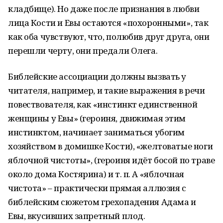
кладбище). Но даже после признания в любви
лица Кости и Евы остаются «похоронными», так
как оба чувствуют, что, полюбив друг друга, они
перешли черту, они предали Олега.
Библейские ассоциации должны вызвать у
читателя, например, и такие выражения в речи
повествователя, как «инстинкт единственной
женщины у Евы» (героиня, движимая этим
инстинктом, начинает заниматься убогим
хозяйством в домишке Кости), «желтоватые ноги
яблочной чистоты», (героиня идёт босой по траве
около дома Костярина) и т. п. А «яблочная
чистота» – практически прямая аллюзия с
библейским сюжетом грехопадения Адама и
Евы, вкусивших запретный плод.