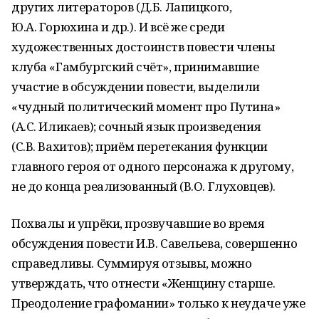
других литераторов (Д.Б. Лапицкого,
Ю.А. Горюхина и др.). И всё же среди
художественных достоинств повести члены
клуба «Гамбургский счёт», принимавшие
участие в обсуждении повести, выделили
«чудный политический момент про Путина»
(А.С. Иликаев); сочный язык произведения
(С.В. Вахитов); приём перетекания функции
главного героя от одного персонажа к другому,
не до конца реализованный (В.О. Глуховцев).
Похвалы и упрёки, прозвучавшие во время
обсуждения повести И.В. Савельева, совершенно
справедливы. Суммируя отзывы, можно
утверждать, что отнести «Женщину старше.
Преодоление графомании» только к неудаче уже