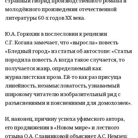
странный гибрид производственного романа и
молодёжного произведения отечественной
литературы 60-х годов XX века.
Ю.А. Горюхин в послесловии к рецензии
С.Г. Когана замечает, что «выросла» повесть
«Бледный город» из статьи об автостопе: «Статья
породила повесть. А когда такое случается, то
получается жанр, определяемый как
журналистская проза. Ей-то как раз присуща
линейность, незамысловатость, узнаваемый
широкому читателю изобразительный ряд с
разъяснениями и пояснениями для домохозяек».
И, наконец, причину успеха уфимского автора,
его продвижения в «Новом мире» и лестного
отзыва О.А. Славниковой объясняет А.С. Немзер: