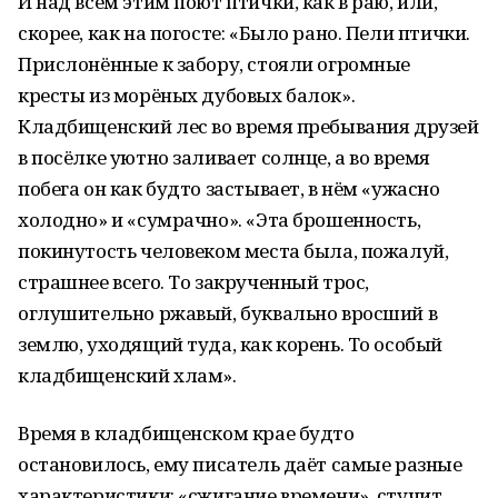
И над всем этим поют птички, как в раю, или,
скорее, как на погосте: «Было рано. Пели птички.
Прислонённые к забору, стояли огромные
кресты из морёных дубовых балок».
Кладбищенский лес во время пребывания друзей
в посёлке уютно заливает солнце, а во время
побега он как будто застывает, в нём «ужасно
холодно» и «сумрачно». «Эта брошенность,
покинутость человеком места была, пожалуй,
страшнее всего. То закрученный трос,
оглушительно ржавый, буквально вросший в
землю, уходящий туда, как корень. То особый
кладбищенский хлам».
Время в кладбищенском крае будто
остановилось, ему писатель даёт самые разные
характеристики: «сжигание времени», стучит