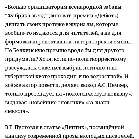
«Вольно организаторам всенародной забавы
“Фабрика звёздˮ (виноват, премии «Дебют»)
двигать своих протеже в журналы, которые
вообще-то издаются для читателей, а не для
формовки перспективной литераторской смены.
Но Белкинскую премию вроде бы для другого
придумали? Хотя, коли по-политкорректному
рассуждать, Савельев выбран логично: и по
губернской квоте проходит, и по возрастной». И
всё же автор повести, делает вывод А.С. Немзер,
только претендует на «поколенческую новизну»,
выдавая «новейшие словечки» «за знаки
смысла».
В.Е. Пустовая в статье «Диптих», посвящённой
анализу современной прозы молодых писателей,