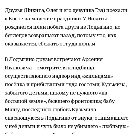
Друзья (Никита, Олег и его девушка Ева) поехали
к Косте на майские праздники. У Никиты
рождается план побега друга из Лодыгино, но
беглецов возвращают назад, потому что, как
оказывается, сбежать оттуда нельзя.
В Лодыгино друзья встречают Арсения
Ивановича – смотрителя кладбища,
осуществляющего надзор над «жильцами»
посёлка и прибывшими туда гостями; Кузьмича,
забытого детьми, никому не нужного «на
большой земле», бывшего фронтовика; бабу
Машу, последнюю любовь Кузьмича,
спасающуюся в Лодыгино от внука, отнимавшего
у неё деньги и чуть было не убившего «любимую»