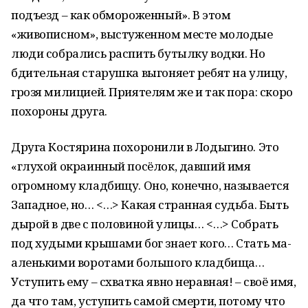
подъезд – как обмороженный». В этом
«живописном», выстуженном месте молодые
люди собрались распить бутылку водки. Но
бдительная старушка выгоняет ребят на улицу,
грозя милицией. Приятелям же и так пора: скоро
похороны друга.
Друга Костярина похоронили в Лодыгино. Это
«глухой окраинный посёлок, давший имя
огромному кладбищу. Оно, конечно, называется
Западное, но… <…> Какая странная судьба. Быть
дырой в две с половиной улицы… <…> Собрать
под худыми крышами бог знает кого… Стать ма-
аленькими воротами большого кладбища…
Уступить ему – схватка явно неравная! – своё имя,
да что там, уступить самой смерти, потому что