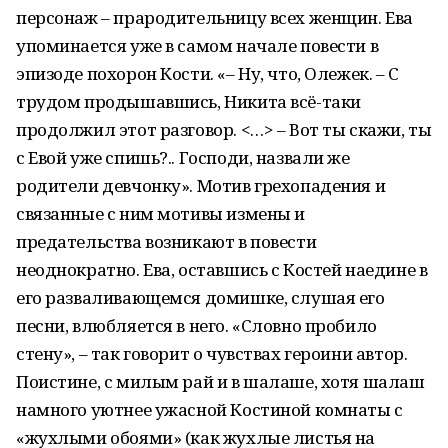
персонаж – прародительницу всех женщин. Ева
упоминается уже в самом начале повести в
эпизоде похорон Кости. «– Ну, что, Олежек. – С
трудом продышавшись, Никита всё-таки
продолжил этот разговор. <…> – Вот ты скажи, ты
с Евой уже спишь?.. Господи, назвали же
родители девчонку». Мотив грехопадения и
связанные с ним мотивы измены и
предательства возникают в повести
неоднократно. Ева, оставшись с Костей наедине в
его разваливающемся домишке, слушая его
песни, влюбляется в него. «Словно пробило
стену», – так говорит о чувствах героини автор.
Поистине, с милым рай и в шалаше, хотя шалаш
намного уютнее ужасной Костиной комнаты с
«жухлыми обоями» (как жухлые листья на