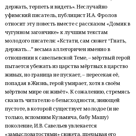
держать, терпеть и видеть». Неслучайно
уфимский писатель, публицист И.А. Фролов
относит эту повесть вместе с рассказом «Домик в
чугунном загончике» к лучшим текстам
молодого писателя: «Кстати, сам сюжет “Гнать,
держать…ˮ весьма аллегоричен именно в
отношении к савельевской Теме, – мёртвый герой
пытается убежать из царства мёртвых в царство
живых, но граница не пускает, – пересекая её,
попадая в Жизнь, герой умирает, хотя в своём
мёртвом мире он живёт». К сожалению, стремясь
сказать читателю о безысходности, зияющей
пустоте, в которой существует молодое (и не
только, вспомним Кузьмича, бабу Машу)
поколение, И.В. Савельев увлекается
«замысловатостями» сюжета, прерывая его