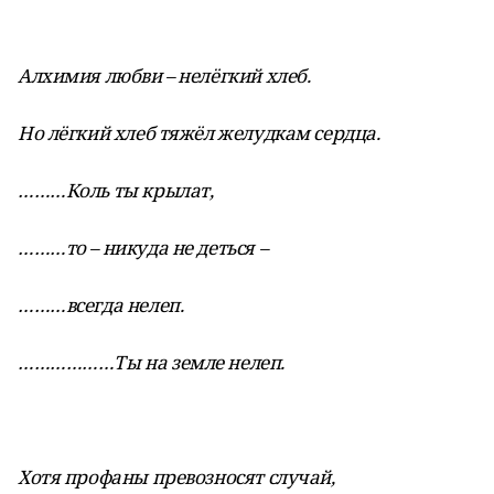
Алхимия любви – нелёгкий хлеб.
Но лёгкий хлеб тяжёл желудкам сердца.
………Коль ты крылат,
………то – никуда не деться –
………всегда нелеп.
………………Ты на земле нелеп.
Хотя профаны превозносят случай,