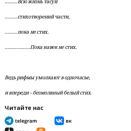
………Всю жизнь тасуй
………стихотворений части,
………пока не стих.
………………Пока навек не стих.
Ведь рифмы умолкают в одночасье,
и впереди – безмолвный белый стих.
Читайте нас