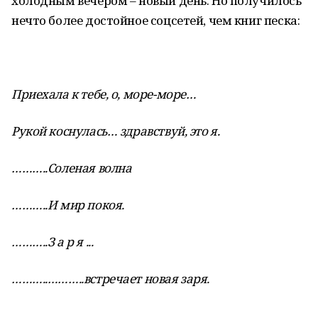
холодным вечером – новый день. Но получилось
нечто более достойное соцсетей, чем книг песка:
Приехала к тебе, о, море-море…
Рукой коснулась… здравствуй, это я.
………..Соленая волна
………..И мир покоя.
………..З а р я ...
………..………..встречает новая заря.