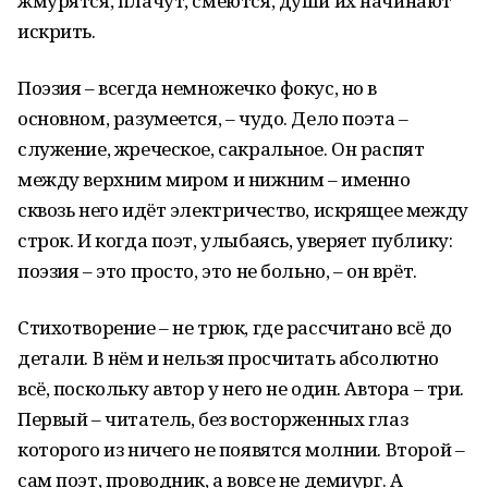
жмурятся, плачут, смеются, души их начинают
искрить.
Поэзия – всегда немножечко фокус, но в
основном, разумеется, – чудо. Дело поэта –
служение, жреческое, сакральное. Он распят
между верхним миром и нижним – именно
сквозь него идёт электричество, искрящее между
строк. И когда поэт, улыбаясь, уверяет публику:
поэзия – это просто, это не больно, – он врёт.
Стихотворение – не трюк, где рассчитано всё до
детали. В нём и нельзя просчитать абсолютно
всё, поскольку автор у него не один. Автора – три.
Первый – читатель, без восторженных глаз
которого из ничего не появятся молнии. Второй –
сам поэт, проводник, а вовсе не демиург. А