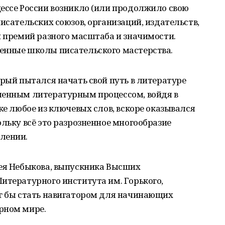
ессе России возникло (или продолжило свою
исательских союзов, организаций, издательств,
и премий разного масштаба и значимости.
енные школы писательского мастерства.
орый пытался начать свой путь в литературе
менным литературным процессом, войдя в
ке любое из ключевых слов, вскоре оказывался
ольку всё это разрозненное многообразие
лении.
сея Небыкова, выпускника Высших
итературного института им. Горького,
ог бы стать навигатором для начинающих
рном мире.