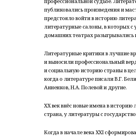
профессиональной судьбе. Литерат
публиковались произведения и маст
предстояло войти в историю литер
литературные салоны, в которых с 
домашних театрах разыгрывались 
Литературные критики в лучшие вр
и выносили профессиональный верд
и социальную историю страны в цел
когда о литературе писали В.Г. Бели
Анненков, Н.А. Полевой и другие.
XX век внёс новые имена в историю
страна, у литературы с государст
Когда в начале века XXI сформиров