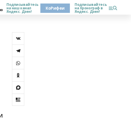
Подписывайтесь
Подписывайтесь
КоРифеи
на наш канал
на Хронограф в
но
Яндекс. Дзен!
Яндекс. Дзен!
и