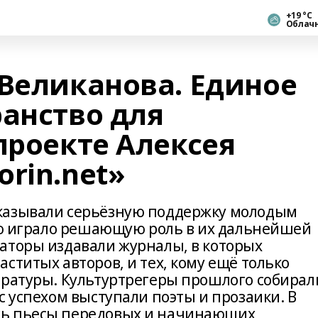
+19 °С
Облач
 Великанова. Единое
ранство для
проекте Алексея
rin.net»
казывали серьёзную поддержку молодым
тую играло решающую роль в их дальнейшей
аторы издавали журналы, в которых
ститых авторов, и тех, кому ещё только
ературы. Культуртрегеры прошлого собирал
с успехом выступали поэты и прозаики. В
сь пьесы передовых и начинающих