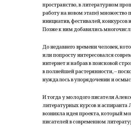
пространство, в литературном проц
работу на новом этапе) множество п
инициатив, фестивалей, конкурсов 
Позже к ним добавились многочисл
До недавнего времени человек, кот
или попросту интересовался совре
интернет и набрав в поисковой стро
в полнейшей растерянности, – поск
нуждалось в упорядочении и осмыс
И тогда у молодого писателя Алек
литературных курсов и аспиранта Л
возникла идея проекта, который м
писателей в современном литерату