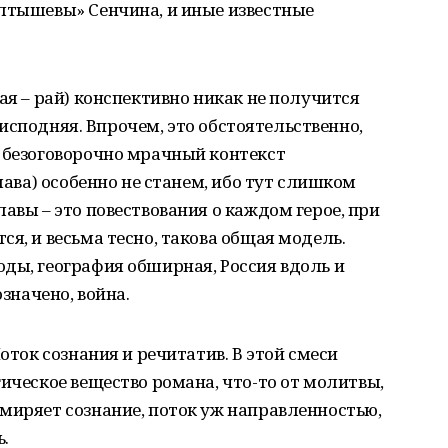
Елтышевы» Сенчина, и иные известные
ая – рай) конспективно никак не получится
преисподняя. Впрочем, это обстоятельственно,
ж безоговорочно мрачный контекст
глава) особенно не станем, ибо тут слишком
авы – это повествования о каждом герое, при
я, и весьма тесно, такова общая модель.
ды, география обширная, Россия вдоль и
означено, война.
Поток сознания и речитатив. В этой смеси
гическое вещество романа, что-то от молитвы,
миряет сознание, поток уж направленностью,
.