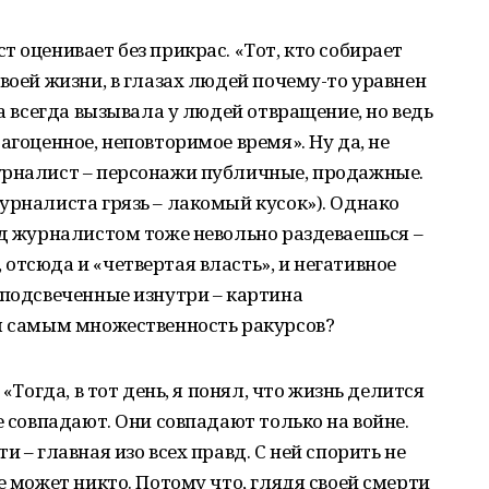
 оценивает без прикрас. «Тот, кто собирает
воей жизни, в глазах людей почему-то уравнен
на всегда вызывала у людей отвращение, но ведь
агоценное, неповторимое время». Ну да, не
урналист – персонажи публичные, продажные.
урналиста грязь – лакомый кусок»). Однако
ед журналистом тоже невольно раздеваешься –
отсюда и «четвертая власть», и негативное
 подсвеченные изнутри – картина
ем самым множественность ракурсов?
 «Тогда, в тот день, я понял, что жизнь делится
е совпадают. Они совпадают только на войне.
 – главная изо всех правд. С ней спорить не
е может никто. Потому что, глядя своей смерти