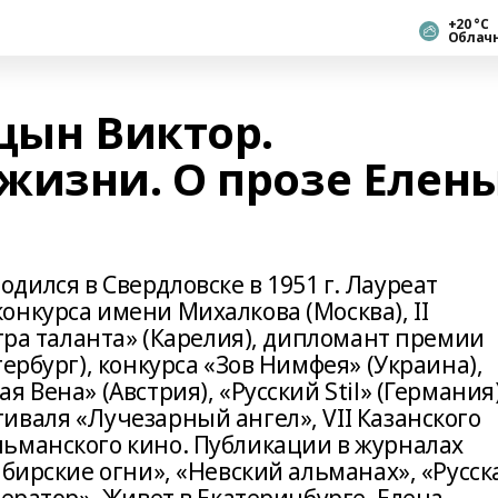
+20 °С
Облач
цын Виктор.
жизни. О прозе Елен
ился в Свердловске в 1951 г. Лауреат
нкурса имени Михалкова (Москва), II
стра таланта» (Карелия), дипломант премии
ербург), конкурса «Зов Нимфея» (Украина),
 Вена» (Австрия), «Русский Stil» (Германия)
иваля «Лучезарный ангел», VII Казанского
ьманского кино. Публикации в журналах
ибирские огни», «Невский альманах», «Русск