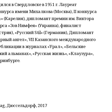
ся в Свердловске в 1951 г. Лауреат
курса имени Михалкова (Москва), II конкурса
а» (Карелия), дипломант премии им. Виктора
урса «Зов Нимфея» (Украина), финалист
трия), «Русский Stil» (Германия), Дипломант
рный ангел», VII Казанского международного
убликации в журналах «Урал», «Бельские
кий альманах», «Русская жизнь», «Клаузура»,
еринбурге.
lag, Дюссельдорф, 2017