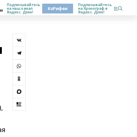
Подписывайтесь
Подписывайтесь
КоРифеи
на наш канал
на Хронограф в
но
Яндекс. Дзен!
Яндекс. Дзен!
ы
,
ая