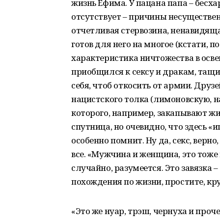
жизнь Ефима. У пацана папа – бесха
отсутствует – причины несуществен
отчетливая стервозина, ненавидяща
готов для него на многое (кстати, п
характеристика ничтожества в осве
приобщился к сексу и дракам, тащи
себя, чтоб откосить от армии. Друзе
нацистского толка (лимоновскую, на
которого, например, закапывают жи
спутница, но очевидно, что здесь «и
особенно помнит. Ну да, секс, верн
все. «Мужчина и женщина, это тоже в
случайно, разумеется. Это завязка
похождения по жизни, простите, кр
«Это же нуар, трэш, чернуха и проче