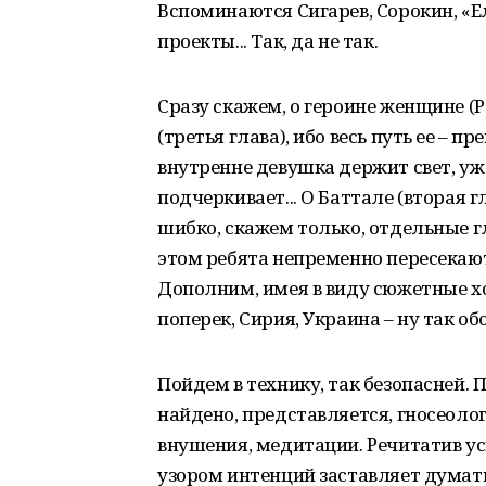
Вспоминаются Сигарев, Сорокин, «
проекты... Так, да не так.
Сразу скажем, о героине женщине (Р
(третья глава), ибо весь путь ее – 
внутренне девушка держит свет, у
подчеркивает... О Баттале (вторая 
шибко, скажем только, отдельные гл
этом ребята непременно пересекаютс
Дополним, имея в виду сюжетные хо
поперек, Сирия, Украина – ну так об
Пойдем в технику, так безопасней. 
найдено, представляется, гносеоло
внушения, медитации. Речитатив ус
узором интенций заставляет думать