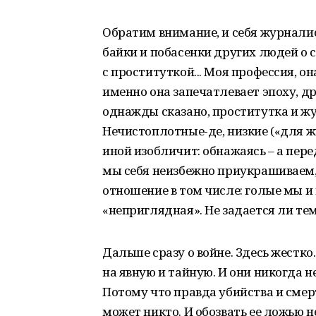
Обратим внимание, и себя журналист
байки и побасенки других людей о с
с проституткой... Моя профессия, о
именно она запечатлевает эпоху, др
однажды сказано, проститутка и ж
Нечистоплотные-де, низкие («для ж
иной изобличит: обнажаясь – а пер
мы себя неизбежно приукрашиваем, 
отношение в том числе: голые мы и
«неприглядная». Не задается ли т
Дальше сразу о войне. Здесь жестко.
на явную и тайную. И они никогда н
Потому что правда убийства и смерти
может никто. И обозвать ее ложью н