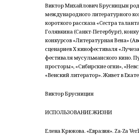
Виктор Михайлович Брусницын родил
международного литературного кон
короткого рассказа «Сестра талант
Голявкина (Санкт-Петербург), конк
конкурсов «Литературная Вена» (Авс
сценариев Х кинофестиваля «Лучеза
фестиваля мусульманского кино. П
просторы», «Сибирские огни», «Невс
«Венский литератор». Живет в Екат
Виктор Брусницин
ИСПОЛЬЗОВАНИЕ ЖИЗНИ
Елена Крюкова. «Евразия». Za-Za Ver