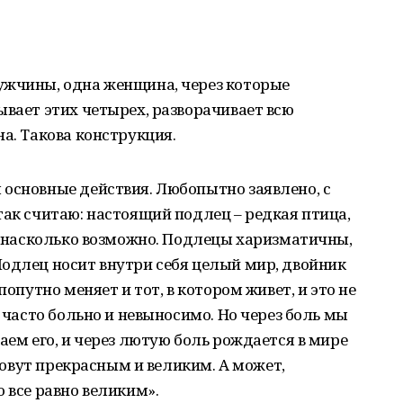
ужчины, одна женщина, через которые
ывает этих четырех, разворачивает всю
а. Такова конструкция.
 основные действия. Любопытно заявлено, с
так считаю: настоящий подлец – редкая птица,
чь насколько возможно. Подлецы харизматичны,
одлец носит внутри себя целый мир, двойник
попутно меняет и тот, в котором живет, и это не
о часто больно и невыносимо. Но через боль мы
аем его, и через лютую боль рождается в мире
азовут прекрасным и великим. А может,
 все равно великим».