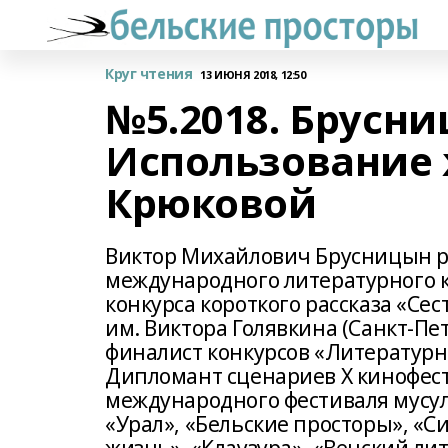
Круг чтения
13 ИЮНЯ 2018, 12:50
№5.2018. Брусни
Использование 
Крюковой
Виктор Михайлович Брусницын род
международного литературного ко
конкурса короткого рассказа «Се
им. Виктора Голявкина (Санкт-Пет
финалист конкурсов «Литературная
Дипломант сценариев Х кинофест
международного фестиваля мусул
«Урал», «Бельские просторы», «С