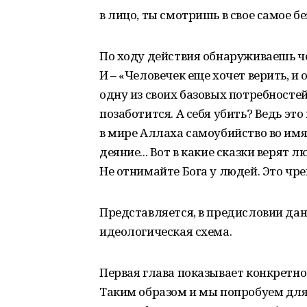
в лицо, ты смотришь в свое самое б
По ходу действия обнаруживаешь че
И – «Человечек еще хочет верить, и
одну из своих базовых потребностей 
позаботится. А себя убить? Ведь это
в мире Аллаха самоубийство во имя 
деяние... Вот в какие сказки верят л
Не отнимайте Бога у людей. Это чр
Представляется, в предисловии дан
идеологическая схема.
Первая глава показывает конкретно 
Таким образом и мы попробуем для