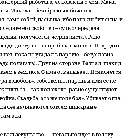
рактерный работяга, человек ни о чем. Мама
ны. Мачеха – безобразный бочонок,
я, само собой, пасынка, ибо папа любит сына и
оследнее его свойство – суть очередная
щении, получается, журналиста). Рано
л где доступно, испробовал многое. Повредил
й нет, пока не угадал в партию – безусловно
до полагать). Друг на стороне, Баттал, шахид,
вьем в землю, а Фима откапывает. Появляется
гра в любовь», собственно, парень и имя ее не
о, женитьба – так положено, равно существуют
ойна. Свадьба, это же поле боя». Убивает отца,
 – далее начинаются совсем шикарные
угам ада.
е вельзевульство», – невольно идет в голову.