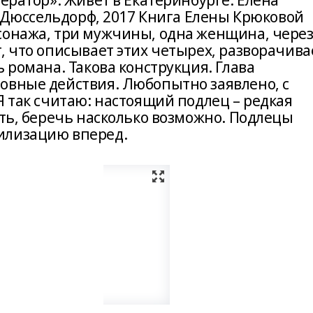
тератор». Живет в Екатеринбурге. Елена
g, Дюссельдорф, 2017 Книга Елены Крюковой
сонажа, три мужчины, одна женщина, чере
, что описывает этих четырех, разворачива
 романа. Такова конструкция. Глава
овные действия. Любопытно заявлено, с
Я так считаю: настоящий подлец – редкая
ять, беречь насколько возможно. Подлецы
илизацию вперед.