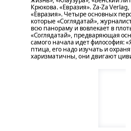
жизнь», «Клаузура», «Венский ли
Крюкова. «Евразия». Za-Za Verla
«Евразия». Четыре основных пер
которые «Соглядатай», журналист
всю панораму и вовлекает в плоть
«Соглядатай», предваряющая осн
самого начала идет философия: «
птица, его надо изучать и охран
харизматичны, они двигают цив