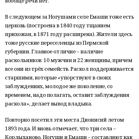
вообще речи нет.
В следующем за Ногушами селе Емаши тоже есть
церковь (построена в 1840 году тщанием
прихожан, в 1871 году расширена). Жители здесь
тоже русские переселенцы из Пермской
губернии. Главное отличие – наличие
раскольников: 10 мужчин и 22 женщины, причем
все они из трёх семейств. Раскол поддерживается
старшими, которые «упорствуют в своих
заблуждениях, молодое же поколение, со
временем, надо полагать, оставит заблуждения
раскола», делает вывод владыка.
Повторно посетил эти места Дионисий летом
1893 года. И вновь отмечает, что три села –
Корлыханово, Ногуши и Емаши – составляют как