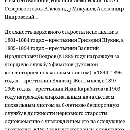
и сын его Василий, Николай Левковский, Павел
Северовостоков, Александр Микушев, Александр
Ципровский…
Должность церковного старосты исполняли: в
1881–1884 годах – крестьянин Григорий Щукин, в
1885–1894 годах – крестьянин Василий
Иродионович Ведров (в 1889 году награждён за
усердную службу Уфимской духовной
консисторией похвальным листом), в 1894–1896
годах – крестьянин Елиазар Желтышев, в 1897–
1905 годах – крестьянин Иван Карабатов (в 1903
году награждён епархиальным начальством
похвальным листом за 6-летнюю беспорочную
службу в должности церковного старосты
одновременно с утверждением его на следующее
трёхлетие), в 1912 году утверждён на следующее