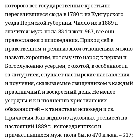
которого все государственные крестьяне,
переселившиеся сюда в 1780 г. из Кунгурского
уезда Пермской губернии. Число их в 1889 г.
значится: муж. пола 834 и жен. 967, все они
православного исповедания. Приход сей в
нравственном и религиозном отношениях можно
назвать хорошим, потому что народ к церкви и
Богослужению усерден, с охотой, в особенности
за литургией, слушает пастырские наставления
и поучения, сказываемые священником в каждый
праздничный и воскресный день. Не менее
усердны и к исполнению христианских
обязанностей – к таинствам исповеди и св.
Причастия. Как видно из духовных росписей на
настоящий 1889 г., исповедавшихся и
причастившихся муж. пола было 470 и жен. – 517;