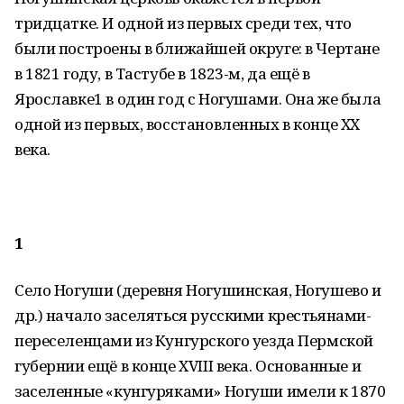
тридцатке. И одной из первых среди тех, что
были построены в ближайшей округе: в Чертане
в 1821 году, в Тастубе в 1823-м, да ещё в
Ярославке1 в один год с Ногушами. Она же была
одной из первых, восстановленных в конце XX
века.
1
Село Ногуши (деревня Ногушинская, Ногушево и
др.) начало заселяться русскими крестьянами-
переселенцами из Кунгурского уезда Пермской
губернии ещё в конце XVIII века. Основанные и
заселенные «кунгуряками» Ногуши имели к 1870