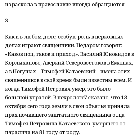
из раскола в православие иногда обращаются.
3
Как и в любом деле, особую роль в церковных
делах играют священники. Недаром говорят:
«Каков поп, таков и приход». Василий Юновидов в
Корлыханово, Аверкий Северовостоков в Емашах,
а в Ногушах – Тимофей Катаевский – имена этих
священников в своё время были известны всем. И
когда Тимофей Петрович умер, это было
большой утратой. В некрологе7 сказано, что 18
октября сего года земля в свои объятья приняла
прах почившего заштатного священника отца
Тимофея Петровича Катаевского, умершего от
паралича на 81 году от роду.