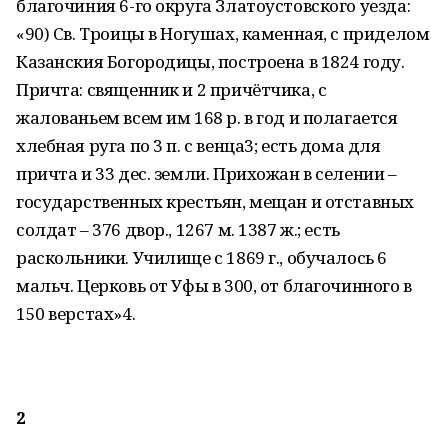
благочиния 6-го округа Златоустовского уезда:
«90) Св. Троицы в Ногушах, каменная, с приделом
Казанския Богородицы, построена в 1824 году.
Причта: священник и 2 причётчика, с
жалованьем всем им 168 р. в год и полагается
хлебная руга по 3 п. с венца3; есть дома для
причта и 33 дес. земли. Прихожан в селении –
государственных крестьян, мещан и отставных
солдат – 376 двор., 1267 м. 1387 ж.; есть
раскольники. Училище с 1869 г., обучалось 6
мальч. Церковь от Уфы в 300, от благочинного в
150 верстах»4.
2