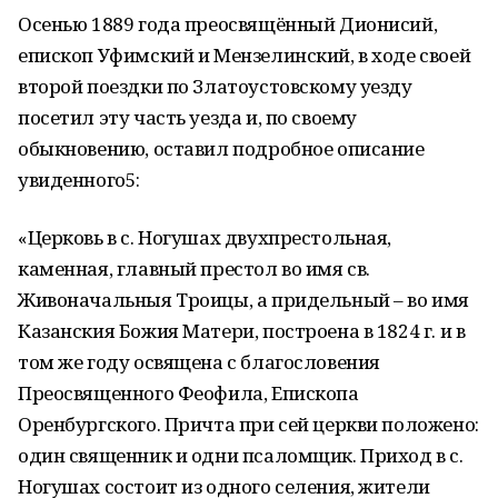
Осенью 1889 года преосвящённый Дионисий,
епископ Уфимский и Мензелинский, в ходе своей
второй поездки по Златоустовскому уезду
посетил эту часть уезда и, по своему
обыкновению, оставил подробное описание
увиденного5:
«Церковь в с. Ногушах двухпрестольная,
каменная, главный престол во имя св.
Живоначальныя Троицы, а придельный – во имя
Казанския Божия Матери, построена в 1824 г. и в
том же году освящена с благословения
Преосвященного Феофила, Епископа
Оренбургского. Причта при сей церкви положено:
один священник и одни псаломщик. Приход в с.
Ногушах состоит из одного селения, жители