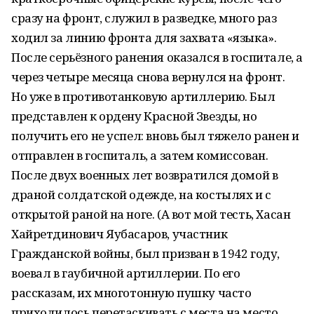
сразу на фронт, служил в разведке, много раз
ходил за линию фронта для захвата «языка».
После серьёзного ранения оказался в госпитале, а
через четыре месяца снова вернулся на фронт.
Но уже в противотанковую артиллерию. Был
представлен к ордену Красной Звезды, но
получить его не успел: вновь был тяжело ранен и
отправлен в госпиталь, а затем комиссован.
После двух военных лет возвратился домой в
драной солдатской одежде, на костылях и с
открытой раной на ноге. (А вот мой тесть, Хасан
Хайретдинович Яубасаров, участник
Гражданской войны, был призван в 1942 году,
воевал в гаубичной артиллерии. По его
рассказам, их многотонную пушку часто
приходилось перетаскивать с места на место