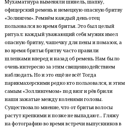
Мухаматнура выменяли шинель, шапку,
офицерский ремень и немецкую опасную бритву
«Золингем». Ремнём каждый день отец
пользовался во время бритья. Это был целый
ритуал: каждый уважающий себя мужик имел
опасную бритву, чашечку для пены и помазок, а
во время бритья бритву часто правили
шлепками вперед и назад об ремень. Нам было
очень интересно за этим священнодействием
наблюдать. Но и это ещё не всё! Тогда
парикмахерскими редко кто пользовался, и этим
самым «Золлингемом» под визг и рёв брили
наши зажатые между коленями головы.
Существовало мнение, что от бритья волосы
растут крепкими и позже не выпадают... Гляжу
на фотографию во время встречи выпускников в