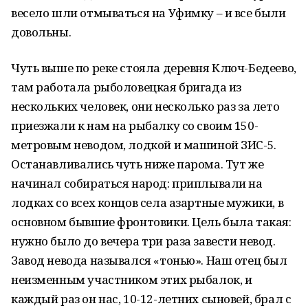
весело шли отмываться на Уфимку – и все были
довольны.
Чуть выше по реке стояла деревня Ключ-Бедеево,
там работала рыболовецкая бригада из
нескольких человек, они несколько раз за лето
приезжали к нам на рыбалку со своим 150-
метровым неводом, лодкой и машиной ЗИС-5.
Останавливались чуть ниже парома. Тут же
начинал собираться народ: приплывали на
лодках со всех концов села азартные мужики, в
основном бывшие фронтовики. Цель была такая:
нужно было до вечера три раза завести невод.
Завод невода назывался «тонью». Наш отец был
неизменным участником этих рыбалок, и
каждый раз он нас, 10-12-летних сыновей, брал с