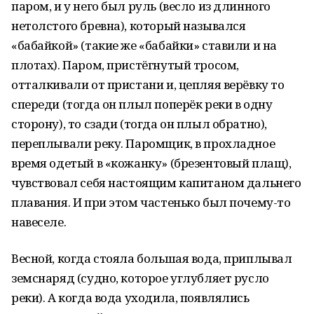
паром, и у него был руль (весло из длинного
нетолстого бревна), который назывался
«бабайкой» (такие же «бабайки» ставили и на
плотах). Паром, пристёгнутый тросом,
отталкивали от пристани и, цепляя верёвку то
спереди (тогда он плыл поперёк реки в одну
сторону), то сзади (тогда он плыл обратно),
переплывали реку. Паромщик, в прохладное
время одетый в «кожанку» (брезентовый плащ),
чувствовал себя настоящим капитаном дальнего
плавания. И при этом частенько был почему-то
навеселе.
Весной, когда стояла большая вода, приплывал
земснаряд (судно, которое углубляет русло
реки). А когда вода уходила, появлялись