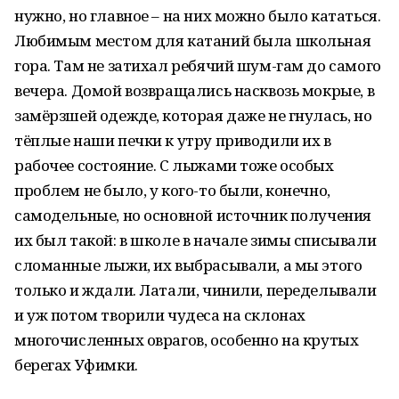
нужно, но главное – на них можно было кататься.
Любимым местом для катаний была школьная
гора. Там не затихал ребячий шум-гам до самого
вечера. Домой возвращались насквозь мокрые, в
замёрзшей одежде, которая даже не гнулась, но
тёплые наши печки к утру приводили их в
рабочее состояние. С лыжами тоже особых
проблем не было, у кого-то были, конечно,
самодельные, но основной источник получения
их был такой: в школе в начале зимы списывали
сломанные лыжи, их выбрасывали, а мы этого
только и ждали. Латали, чинили, переделывали
и уж потом творили чудеса на склонах
многочисленных оврагов, особенно на крутых
берегах Уфимки.