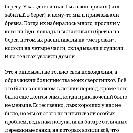
берегу. У каждого из нас был свой прикол (кол,
забитый в берег), к нему-то мы и привязывали
бревна. Когда их набиралось много, просили у
кого-нибудь лошадь и вытаскивали брёвна на
берег, потом их распиливали на «метровки»,
кололи на четыре части, складывали и сушили.
И на телегах увозили домой.
Это я описывал не только свои похождения, а
образ жизни большинства моих сверстников. Всё
это было в основном в летний период, кроме того
была ещё долгая зима, когда приключений было
не меньше. Естественно, лыж хороших у нас не
было, но мы от этого не испытывали особых
проблем, ведь нам покупали на базаре отличные
деревянные санки, на которых возили всё, что