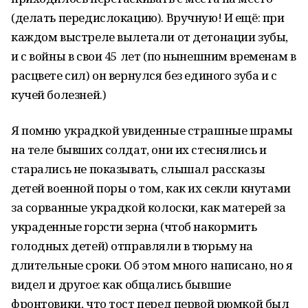
(делать передислокацию). Вручную! И ещё: при
каждом выстреле вылетали от детонации зубы,
и с войны в свои 45 лет (по нынешним временам в
расцвете сил) он вернулся без единого зуба и с
кучей болезней.)
Я помню украдкой увиденные страшные шрамы
на теле бывших солдат, они их стеснялись и
старались не показывать, слышал рассказы
детей военной поры о том, как их секли кнутами
за сорванные украдкой колоски, как матерей за
украденные горсти зерна (чтоб накормить
голодных детей) отправляли в тюрьму на
длительные сроки. Об этом много написано, но я
видел и другое: как общались бывшие
фронтовики, что тост перед первой рюмкой был