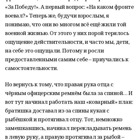
«За Победу!». А первый вопрос: «На каком фронте
воевал?» Теперь же, будучи взрослым, я
понимаю, что они во многом всё ещё жили той
военной жизнью. От этого у них порой терялось
ощущение действительности, и часто мы, дети,
на себе это ощущали. Потому и росли
предоставленными самим себе – приучались к
самостоятельности.
Но вернусь к тому, что правая рука отца с
чёрным офицерским ремнём была за спиной… И
вот тут начинал работать наш «коварный» план:
братишка доставал из-за спины кукан с
рыбёшкой и протягивал отцу. Тот, немножко
замешкавшись, начинал перекладывать ремень
в левую руку, а правую протягивал за рыбой –