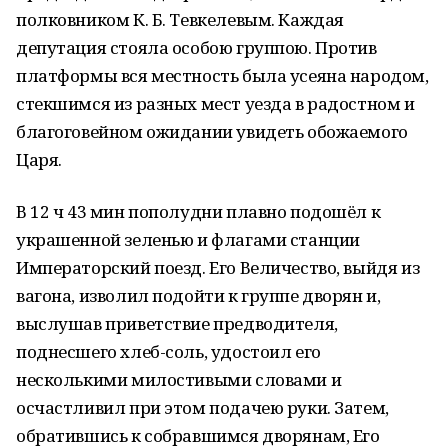
полковником К. Б. Тевкелевым. Каждая
депутация стояла особою группою. Против
платформы вся местность была усеяна народом,
стекшимся из разных мест уезда в радостном и
благоговейном ожидании увидеть обожаемого
Царя.
В 12 ч 43 мин пополудни плавно подошёл к
украшенной зеленью и флагами станции
Императорский поезд. Его Величество, выйдя из
вагона, изволил подойти к группе дворян и,
выслушав приветствие предводителя,
поднесшего хлеб-соль, удостоил его
несколькими милостивыми словами и
осчастливил при этом подачею руки. Затем,
обратившись к собравшимся дворянам, Его