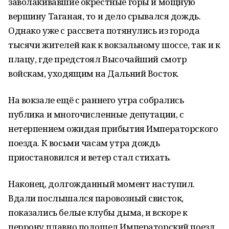
заволакивавшие окрестные горы и мощную
вершину Таганая, то и дело срывался дождь.
Однако уже с рассвета потянулись из города
тысячи жителей как к вокзальному шоссе, так и к
плацу, где предстоял Высочайший смотр
войскам, уходящим на Дальний Восток.
На вокзале ещё с раннего утра собрались
публика и многочисленные депутации, с
нетерпением ожидая прибытия Императорского
поезда. К восьми часам утра дождь
приостановился и ветер стал стихать.
Наконец, долгожданный момент наступил.
Вдали послышался паровозный свисток,
показались белые клубы дыма, и вскоре к
перрону плавно подошел Императорский поезд,