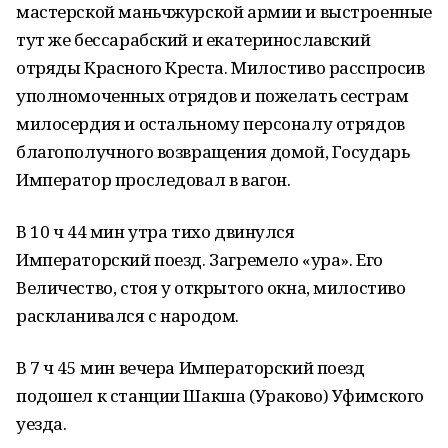
мастерской маньчжурской армии и выстроенные
тут же бессарабский и екатеринославский
отряды Красного Креста. Милостиво расспросив
уполномоченных отрядов и пожелать сестрам
милосердия и остальному персоналу отрядов
благополучного возвращения домой, Государь
Император проследовал в вагон.
В 10 ч 44 мин утра тихо двинулся
Императорский поезд. Загремело «ура». Его
Величество, стоя у открытого окна, милостиво
раскланивался с народом.
В 7 ч 45 мин вечера Императорский поезд
подошел к станции Шакша (Ураково) Уфимского
уезда.