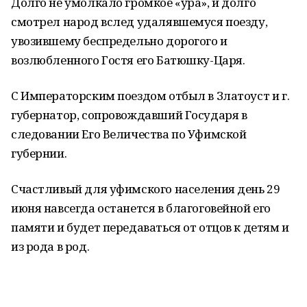
Долго не умолкало громкое «ура», и долго
смотрел народ вслед удалявшемуся поезду,
увозившему беспредельно дорогого и
возлюбленного Гостя его Батюшку-Царя.
С Императорским поездом отбыл в Златоуст и г.
губернатор, сопровождавший Государя в
следовании Его Величества по Уфимской
губернии.
Счастливый для уфимского населения день 29
июня навсегда останется в благоговейной его
памяти и будет передаваться от отцов к детям и
из рода в род.