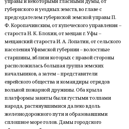
управы и некоторыми гласными думы, от
губернского и уездных земств, во главе с
председателем губернской земской управы П.
Ф. Коропачинским, от купеческого управления –
староста Н. К. Блохин, от мещан г. Уфы –
мещанский староста И. А. Лопатин, от сельского
населения Уфимской губернии – волостные
старшины, вблизи которых с правой стороны
расположилась большая группа земских
начальников, а затем – представители
еврейского общества и командиры отрядов
вольной пожарной дружины. Оба крыла
платформы заняты были густыми толпами
народа, растянувшимися далеко вдоль
железнодорожного пути и образовавшими
сплошное море голов. Дамы городского