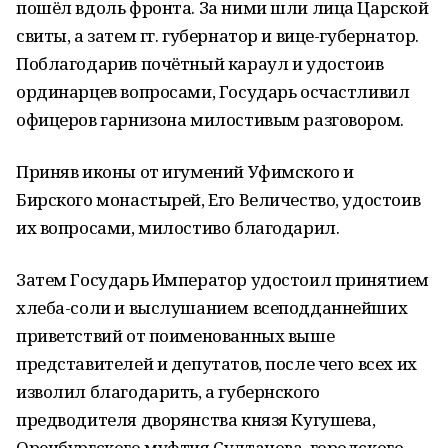
пошёл вдоль фронта. За ними шли лица Царской
свиты, а затем гг. губернатор и вице-губернатор.
Поблагодарив почётный караул и удостоив
ординарцев вопросами, Государь осчастливил
офицеров гарнизона милостивым разговором.
Приняв иконы от игумений Уфимского и
Бирского монастырей, Его Величество, удостоив
их вопросами, милостиво благодарил.
Затем Государь Император удостоил принятием
хлеба-соли и выслушанием всеподданнейших
приветствий от поименованных выше
представителей и депутатов, после чего всех их
изволил благодарить, а губернского
предводителя дворянства князя Кугушева,
Оренбургского муфтия Султанова, городского