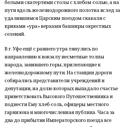
белыми скатертями столы с хлебом-солью, а на
пути вдоль железнодорожного полотна вслед за
удалявшимся Царским поездом скакали с
криками «ура» верхами башкиры окрестных
селений.
В г. Уфе ещё с раннего утра тянулись по
направлению к вокзалу несметные толпы
народа, занявшего горы, прилегающие к
железнодорожному пути. На станции дороги
собирались представители учреждений и
депутации, на долю которых выпадало счастье
приветствовать Высокого Путешественника и
поднести Ему хлеб-соль, офицеры местного
гарнизона и многочисленная публика. Часа за
два до прибытия Императорского поезда все