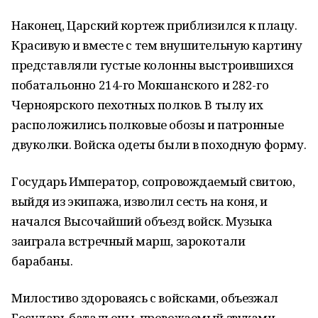
Наконец, Царский кортеж приблизился к плацу.
Красивую и вместе с тем внушительную картину
представляли густые колонны выстроившихся
побатальонно 214-го Мокшанского и 282-го
Черноярского пехотных полков. В тылу их
расположились полковые обозы и патронные
двуколки. Войска одеты были в походную форму.
Государь Император, сопровождаемый свитою,
выйдя из экипажа, изволил сесть на коня, и
начался Высочайший объезд войск. Музыка
заиграла встречный марш, зарокотали
барабаны.
Милостиво здороваясь с войсками, объезжал
Государь батальоны, провожаемый звуками