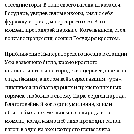
соседние горы. В окне своего вагона показался
Государь, увидев святые иконы, снял с себя
фуражку и трижды перекрестился. В этот
момент протоиерей церкви о. Котельников, стоя
во главе процессии, осенял Государя крестом.
Приближение Императорского поезда к станции
Уфа возвещено было, кроме красного
колокольного звона городских церквей, сначала
отдалённым, а потом всё возраставшим «ура»,
лившимся из благодарных и преисполненных
горячею любовью к своему Царю сердец народа.
Благоговейный восторг и умиление, коими
объята была несметная масса народа в тот
момент, когда мимо неё тихо проходил салон-
вагон, в одно из окон которого приветливо