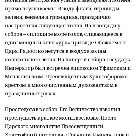
прямо неузнаваемы. Всюду флаги, гирлянды
зелени, вензеля и громадная, празднично
настроенная ликующая толпа. На площади у
собора – сплошное море голов, сливающееся в
один мощный клик «ура» при виде Обожаемого
Царя. Радостно несутся в воздухе волны
колокольного звона. На паперти собора Государь
Император был встречен епископом Уфимским и
Мензелинским, Преосвященным Христофором с
крестом и многочисленным духовенством в
праздничных ризах.
Проследовав в собор, Его Величество изволил
прослушать краткое молитвословие. После
Царского многолетия Преосвященный
Христофор благословил Государя Императора и