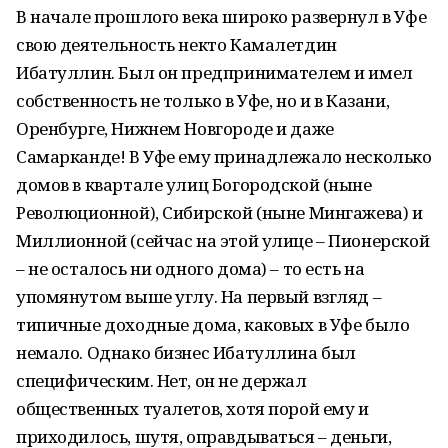
В начале прошлого века широко развернул в Уфе
свою деятельность некто Камалетдин
Ибатуллин. Был он предпринимателем и имел
собственность не только в Уфе, но и в Казани,
Оренбурге, Нижнем Новгороде и даже
Самарканде! В Уфе ему принадлежало несколько
домов в квартале улиц Богородской (ныне
Революционной), Сибирской (ныне Мингажева) и
Миллионной (сейчас на этой улице – Пионерской
– не осталось ни одного дома) – то есть на
упомянутом выше углу. На первый взгляд –
типичные доходные дома, каковых в Уфе было
немало. Однако бизнес Ибатуллина был
специфическим. Нет, он не держал
общественных туалетов, хотя порой ему и
приходилось, шутя, оправдываться – деньги,