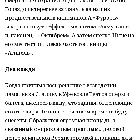
смерти» не сохранился. Да так ли это и важно.
Гораздо интереснее взглянуть на наших
предшественников-киноманов. А «Фуроръ»
вскоре назовут «Эффектом», потом «Акмуллой»
и, наконец, – «Октябрём». А затем снесут. Ныне на
его месте стоит левая часть гостиницы
«Агидель».
Два вождя
Когда принималось решение о возведении
памятника Сталину в Уфе возле Театра оперы и
балета, имелось в виду, что здания, отделяющие
его от сквера Ленина, с течением времени будут
снесены. Образуется огромная площадь, а
связанный с «проклятым прошлым» деловой
центр комплекса Верхнеторговой площади, да и