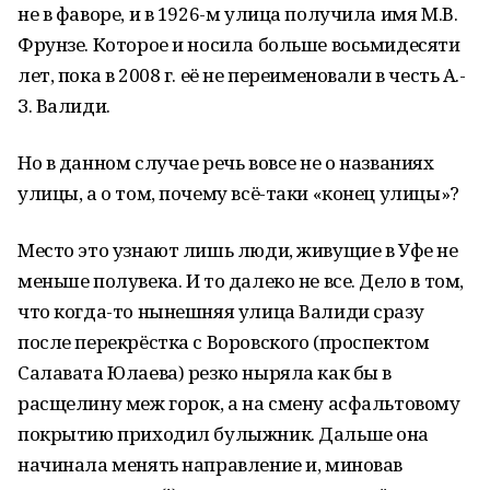
не в фаворе, и в 1926-м улица получила имя М.В.
Фрунзе. Которое и носила больше восьмидесяти
лет, пока в 2008 г. её не переименовали в честь А.-
З. Валиди.
Но в данном случае речь вовсе не о названиях
улицы, а о том, почему всё-таки «конец улицы»?
Место это узнают лишь люди, живущие в Уфе не
меньше полувека. И то далеко не все. Дело в том,
что когда-то нынешняя улица Валиди сразу
после перекрёстка с Воровского (проспектом
Салавата Юлаева) резко ныряла как бы в
расщелину меж горок, а на смену асфальтовому
покрытию приходил булыжник. Дальше она
начинала менять направление и, миновав