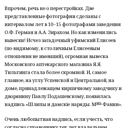
Впрочем, речь не о перестройках. Две
представленные фотографии сделаны с
интервалом лет в 10–15 фотографами заведения
О.Ф. Герман и А.А. Зирахом. Но как изменились
вывески! Исчез загадочный уфимский Елисеев
(по-видимому, к столичным Елисеевым
отношения не имевший), огромная вывеска
Московского аптекарского магазина Я.Я.
Тильтинга стала более скромной. И, самое
главное, на углу Успенской и Центральной, на
доме, принадлежащем кирпичному заводчику и
дворянину Павлу Подашевскому, появилась
мъ
надпись «Шляпы и дамскiе наряды. М
Фанни».
Очень любопытная надпись, если учесть, что
согласно справочнику тех лет владельцем