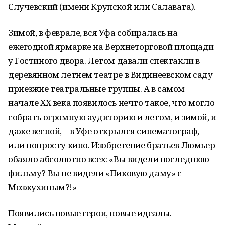
Случевский (имени Крупской или Салавата).
Зимой, в феврале, вся Уфа собиралась на
ежегодной ярмарке на Верхнеторговой площади
у Гостиного двора. Летом давали спектакли в
деревянном летнем театре в Видинеевском саду
приезжие театральные труппы. А в самом
начале ХХ века появилось нечто такое, что могло
собрать огромную аудиторию и летом, и зимой, и
даже весной, – в Уфе открылся синематограф,
или попросту кино. Изобретение братьев Люмьер
обаяло абсолютно всех: «Вы видели последнюю
фильму? Вы не видели «Пиковую даму» с
Мозжухиным?!»
Появились новые герои, новые идеалы.