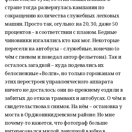
стране тогда развернулась кампания по
сокращению количества служебных легковых
машин. Просто так, огульно: на 20, 30, даже 50
процентов – в соответствии с планом. Бедные
чиновники изгалялись кто как мог. Некоторые
пересели на автобусы – служебные, конечно (о
чём с гневом и поведал автор фельетона). Так и
осталось загадкой – куда подевались их
белоснежные «Волги», но только горожанам от
этих перестроек управленческого аппарата
ничего не досталось: они по-прежнему ездили в
забитых до отказа трамваях и автобусах. О чём и
свидетельствовал снимок. На нём – остановка у
моста в Орджоникидзевском районе. Но мне
почему-то кажется, что фотограф больше
интересовался милой девушкой в юбке в