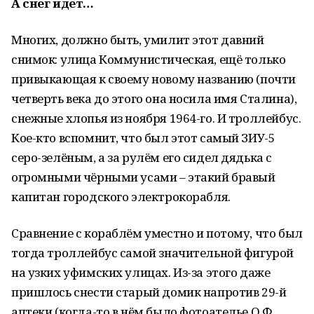
А снег идёт…
Многих, должно быть, умилит этот давний
снимок: улица Коммунистическая, ещё только
привыкающая к своему новому названию (почти
четверть века до этого она носила имя Сталина),
снежные хлопья из ноября 1964-го. И троллейбус.
Кое-кто вспомнит, что был этот самый ЗИУ-5
серо-зелёным, а за рулём его сидел дядька с
огромными чёрными усами – этакий бравый
капитан городского электрокорабля.
Сравнение с кораблём уместно и потому, что был
тогда троллейбус самой значительной фигурой
на узких уфимских улицах. Из-за этого даже
пришлось снести старый домик напротив 29-й
аптеки (когда-то в нём было фотоателье О.Ф.