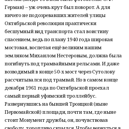
Герман) – уж очень крут был поворот. А для
ничего не подозревавших жителей улицы
Октябрьской революции практически
бесшумный вид транспорта стал воистину
спасением, ведь по плану 1940 года широкая
мостовая, воспетая ещё великим нашим
земляком Михаилом Нестеровым, должна была
погибнуть под трамвайными рельсами. И даже
возводимый в конце 50-х мост через Сутолоку
рассчитывался под трамвай. Но в самом конце
декабря 1961 года по Октябрьской проехал
самый первый уфимский троллейбус.
Развернувшись на бывшей Троицкой (ныне
Первомайской) площади, почти там, где ныне
стоит Монумент дружбы, он, почувствовав
свободу, торопливо скрылся. Чтобы вернуться в