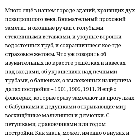
Много ещё в нашем городе зданий, хранящих дух
позапрошлого века. Внимательный прохожий
заметит и оконные ручки с голубыми
стеклянными вставками, и узорные воронки
водосточных труб, и сохранившиеся кое-где
страховые жетоны. Что уж говорить об
изумительных по красоте решётках и навесах
над входами, об украшениях над печными
трубами, о башенках, о выложенных из кирпича
датах постройки – 1901, 1905, 1911. И ещё о
флюгерах, которые сразу замечают на прогулках
с бабушками и дедушками открывающие мир
восхищённые мальчишки и девчонки. С
петушками, дракончиками или годом
постройки. Как знать, может, именно о внуках и