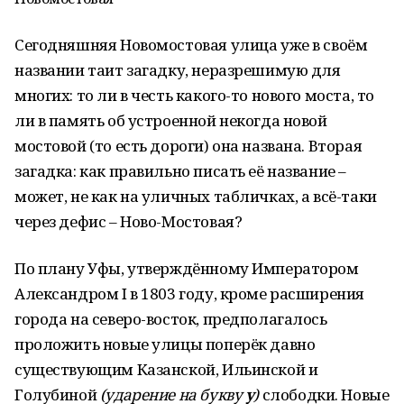
Сегодняшняя Новомостовая улица уже в своём
названии таит загадку, неразрешимую для
многих: то ли в честь какого-то нового моста, то
ли в память об устроенной некогда новой
мостовой (то есть дороги) она названа. Вторая
загадка: как правильно писать её название –
может, не как на уличных табличках, а всё-таки
через дефис – Ново-Мостовая?
По плану Уфы, утверждённому Императором
Александром I в 1803 году, кроме расширения
города на северо-восток, предполагалось
проложить новые улицы поперёк давно
существующим Казанской, Ильинской и
Голубиной
(ударение на букву
у
)
слободки. Новые