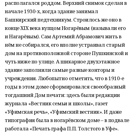
располагался роддом. Верхний снимок сделан в
начале 1930-х, когда здание занимал
Башкирский педтехникум. Строилось же оно в
конце XIX века купцом Ногарёвым (называли его
и Нагарёвым). Сам Артемий Абрамович жить в
нём не собирался, его вполне устраивал старый
дом на противоположной стороне Пушкинской и
чуть ниже по улице. А шикарное двухэтажное
здание заполнили самые разные конторы и
учреждения. Любопытно отметить, что в 1910-е
годы в этом доме сформировался своеобразный
тогдашний Дом печати: здесь были редакции
журнала «Вестник семьи и школы», газет
«Уфимская речь», «Уфимский вестник». И даже
типография была в ногарёвском доме – в подвале
работала «Печать графа П.П. Толстого в Уфе».