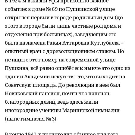
В 1924-м в жизни Уфы произошло важное
событие: в доме № 69 по Пушкинской улице
открылся первый в городе родильный дом (до
этого в городе были лишь частные роддома и
отделения при больницах), заведующим его
была назначена Ракия Аттаровна Кутлубаева –
опытный врач с дореволюционным стажем. Но
не ищите этот номер на современной улице
Пушкина, всё равно ошибётесь: нынче это одно из
зданий Академии искусств – то, что выходит на
Советскую площадь. До революции в нём был
Новиковский пансион, почти что пансион
благородных девиц, ведь здесь жили
иногородние ученицы Мариинской гимназии
(ныне гимназия № 3).
В конце 1940-х происходит обычное для того