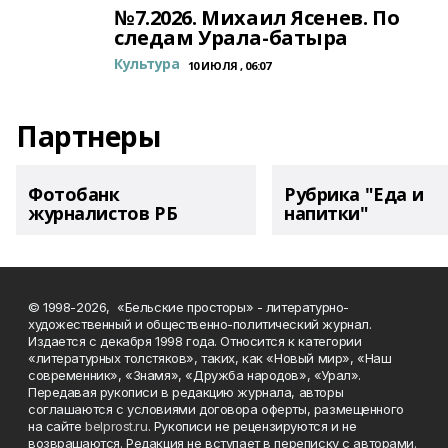
№7.2026. Михаил Ясенев. По
следам Урала-батыра
Культура
10 ИЮЛЯ , 06:07
Партнеры
Фотобанк
Рубрика "Еда и
журналистов РБ
напитки"
© 1998-2026, «Бельские просторы» - литературно-
художественный и общественно-политический журнал.
Издается с декабря 1998 года. Относится к категории
«литературных толстяков», таких, как «Новый мир», «Наш
современник», «Знамя», «Дружба народов», «Урал».
Передавая рукописи в редакцию журнала, авторы
соглашаются с условиями договора оферты, размещенного
на сайте
belprost.ru
. Рукописи не рецензируются и не
возвращаются. Редакция не вступает в переписку с авторами.