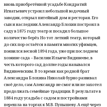
вновь приобретённой усадьбе Кондратий
Игнатьевич устроил небольшой водочный
заводик, открыл питейный дом и ресторан. Его
сын и наследник Александр Блохин построил в
саду в 1875 году театр и посадил большое
количество берёз. Но тот летний театр, который
до сих пор остаётся в памяти многих уфимцев,
появился весной 1894 года, уже при последнем
хозяине сада – Василии Ильиче Видинееве, в
честь которого сад долгие годы назывался
Видинеевским. В то время как родной брат
Александра Блохина Николай бурно развивал
своё дело, сам Александр не смог или не захотел
продолжать семейные традиции. В результате в
1884 году усадьба с садом и постройками
перешла на торгах к М.В. Пупышеву. А ещё через