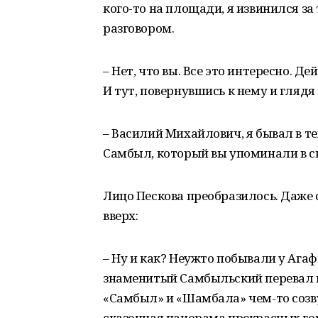
кого-то на площади, я извинился за 
разговором.
– Нет, что вы. Все это интересно. 
И тут, повернувшись к нему и глядя 
– Василий Михайлович, я бывал в те
Самбыл, который вы упоминали в с
Лицо Пескова преобразилось. Даже 
вверх:
– Ну и как? Неужто побывали у Агаф
знаменитый Самбыльский перевал и
«Самбыл» и «Шамбала» чем-то созв
сказочная панорама прекрасных го