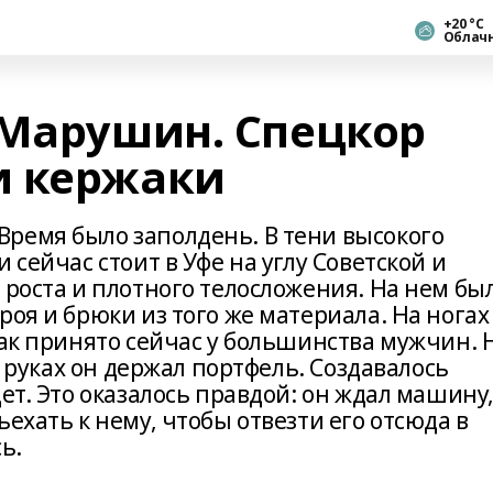
+20 °С
Облач
 Марушин. Спецкор
и кержаки
ремя было заполдень. В тени высокого
 сейчас стоит в Уфе на углу Советской и
 роста и плотного телосложения. На нем бы
оя и брюки из того же материала. На ногах
как принято сейчас у большинства мужчин. 
 в руках он держал портфель. Создавалось
ет. Это оказалось правдой: он ждал машину
ехать к нему, чтобы отвезти его отсюда в
ь.