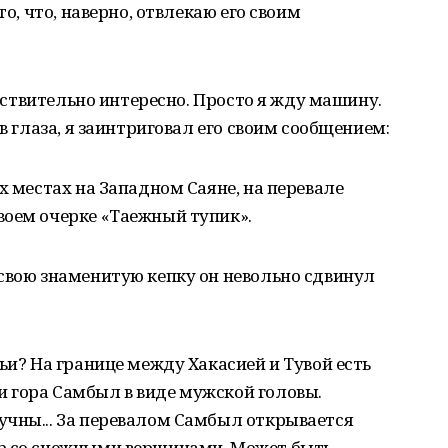
то, что, наверно, отвлекаю его своим
Действительно интересно. Просто я жду машину.
в глаза, я заинтриговал его своим сообщением:
х местах на Западном Саяне, на перевале
воем очерке «Таежный тупик».
свою знаменитую кепку он невольно сдвинул
ьи? На границе между Хакасией и Тувой есть
 гора Самбыл в виде мужской головы.
учны... За перевалом Самбыл открывается
р со снежными вершинами. Может быть,