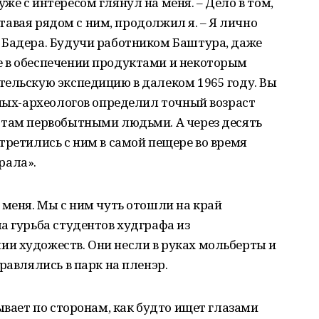
же с интересом глянул на меня. – Дело в том,
вставая рядом с ним, продолжил я. – Я лично
 Бадера. Будучи работником Баштура, даже
 в обеспечении продуктами и некоторым
тельскую экспедицию в далеком 1965 году. Вы
еных-археологов определил точный возраст
 там первобытными людьми. А через десять
третились с ним в самой пещере во время
рала».
 меня. Мы с ним чуть отошли на край
а гурьба студентов худграфа из
и художеств. Они несли в руках мольберты и
равлялись в парк на пленэр.
ывает по сторонам, как будто ищет глазами