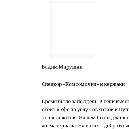
Вадим Марушин
Спецкор «Комсомолки» и кержаки
Время было заполдень. В тени высок
стоит в Уфе на углу Советской и Пу
телосложения. На нем были джинсов
же материала. На ногах – добротные