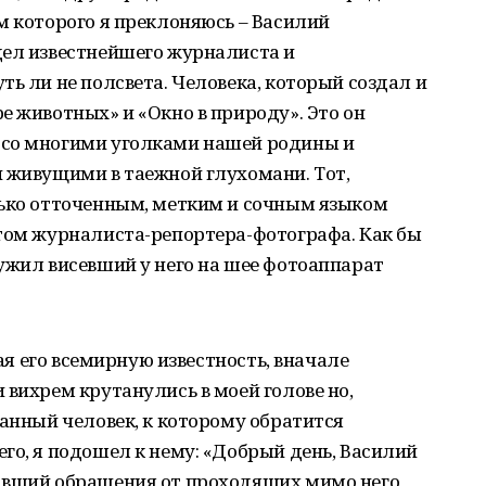
м которого я преклоняюсь – Василий
дел известнейшего журналиста и
ть ли не полсвета. Человека, который создал и
е животных» и «Окно в природу». Это он
 со многими уголками нашей родины и
и живущими в таежной глухомани. Тот,
лько отточенным, метким и сочным языком
нтом журналиста-репортера-фотографа. Как бы
ужил висевший у него на шее фотоаппарат
ная его всемирную известность, вначале
 вихрем крутанулись в моей голове но,
танный человек, к которому обратится
го, я подошел к нему: «Добрый день, Василий
авший обращения от проходящих мимо него