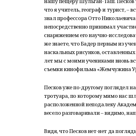
нашу пещеру Шульган-Таш. Песков у
что я учитель, географ и турист, – 
знал профессора Отто Николаевича
непосредственно принимал участие
снаряжением его научно-исследова
же знаете, что Бадер первым из уч
наскальных рисунков, оставленных
лет мы с моими учениками вновь вс
съемки кинофильма «Жемчужина У
Песков уже по-другому поглядел на
тротуара, по которому мимо нас шл
расположенной неподалеку Академи
весело разговаривали – видимо, нап
Видя, что Песков нет-нет да погляд