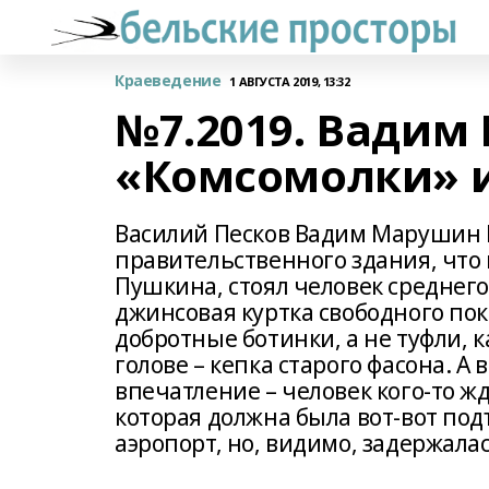
Краеведение
1 АВГУСТА 2019, 13:32
№7.2019. Вадим
«Комсомолки» 
Василий Песков Вадим Марушин В
правительственного здания, что и
Пушкина, стоял человек среднего
джинсовая куртка свободного покр
добротные ботинки, а не туфли, 
голове – кепка старого фасона. А
впечатление – человек кого-то жд
которая должна была вот-вот подъ
аэропорт, но, видимо, задержалас