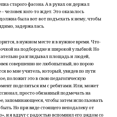
пка старого фасона. А в руках он держал
– человек кого-то ждет. Это оказалось
должна была вот-вот подъехать к нему, чтобы
видимо, задержалась.
орится, в нужном месте и в нужное время. Что-
ямочкой на подбородке и широкой улыбкой. Но
имательно разглядывал площадь и людей,
век совершенно не любопытный, но порою
я во мне учитель, который, увидев по пути
ое, положит это в свою педагогическую
омент поделиться им с ребятами. Или, может
ессионал, просто обязанный подмечать на
ое, запоминающееся, чтобы затем использовать
быть. Но при виде стоящего неподалеку от
», и я вдруг с радостью вспомнил его: рядом со