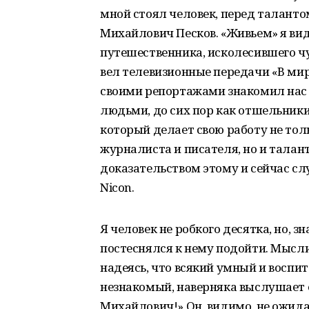
мной стоял человек, перед таланто
Михайлович Песков. «Живьем» я ви
путешественника, исколесившего чу
вел телевизионные передачи «В мир
своими репортажами знакомил нас
людьми, до сих пор как отшельник
который делает свою работу не то
журналиста и писателя, но и тала
доказательством этому и сейчас сл
Nicon.
Я человек не робкого десятка, но, з
постеснялся к нему подойти. Мысли
надеясь, что всякий умный и воспи
незнакомый, наверняка выслушает е
Михайлович!» Он, видимо, не ожид