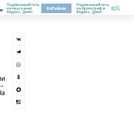
Подписывайтесь
Подписывайтесь
КоРифеи
на наш канал
на Хронограф в
но
Яндекс. Дзен!
Яндекс. Дзен!
ли
 –
На
,