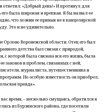
и ответил: «Добрый день!» И протянул для
его была широкая и крепкая. Я бы назвал ее
идно, что хозяин ее привык не к канцелярской
уду. Это и не удивительно.
ле Орлово Воронежской области. Отец его был
раннего детства был связан с природой,
я, с которой была связана вся его жизнь, была
ее законов и проблем, связанных с ней,
писателя, журналиста, путешественника и
рограмм. Но особую известность он приобрел,
ольская правда».
у вас время, – несколько смущаясь, обратился я
нулись из Бурзянского района, где посетили