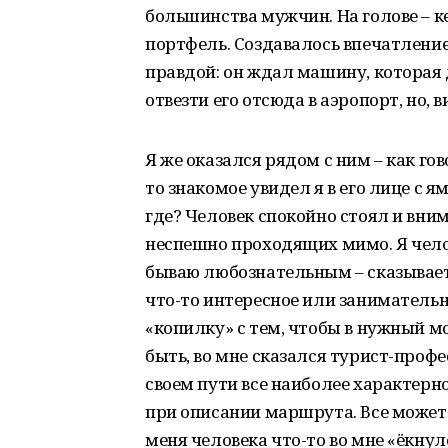
большинства мужчин. На голове – ке
портфель. Создавалось впечатление 
правдой: он ждал машину, которая 
отвезти его отсюда в аэропорт, но, 
Я же оказался рядом с ним – как гов
то знакомое увидел я в его лице с 
где? Человек спокойно стоял и вн
неспешно проходящих мимо. Я чело
бываю любознательным – сказываетс
что-то интересное или занимательн
«копилку» с тем, чтобы в нужный м
быть, во мне сказался турист-проф
своем пути все наиболее характерн
при описании маршрута. Все может 
меня человека что-то во мне «ёкнуло