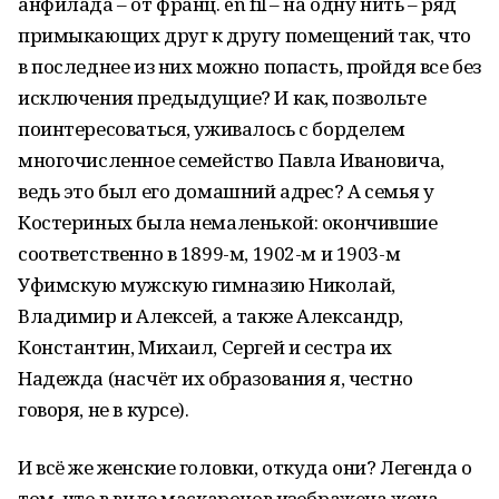
анфилада – от франц. en fil – на одну нить – ряд
примыкающих друг к другу помещений так, что
в последнее из них можно попасть, пройдя все без
исключения предыдущие? И как, позвольте
поинтересоваться, уживалось с борделем
многочисленное семейство Павла Ивановича,
ведь это был его домашний адрес? А семья у
Костериных была немаленькой: окончившие
соответственно в 1899-м, 1902-м и 1903-м
Уфимскую мужскую гимназию Николай,
Владимир и Алексей, а также Александр,
Константин, Михаил, Сергей и сестра их
Надежда (насчёт их образования я, честно
говоря, не в курсе).
И всё же женские головки, откуда они? Легенда о
том, что в виде маскаронов изображена жена