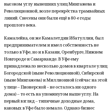
высоком углу нынешних улиц Мингажева и
Революционной, возле перекрёстка трамвайных
линий. Снесены они были ещё в 80-е годы
прошлого века.
Камалейка, он же Камалетдин Ибатуллин, был
предпринимателем и имел собственность не
только в Уфе, но и в Казани, Оренбурге, Нижнем
Новгороде и Самарканде. В Уфе ему
принадлежало несколько домов в квартале улиц
Богородской (ныне Революционной), Сибирской
(ныне Мингажева) и Миллионной (сейчас на этой
улице – Пионерской – не осталось ни одного
дома) – то есть на упомянутом выше углу. На
первый взгляд – типичные доходные дома,
каковых в Уфе было немало. Однако бизнес