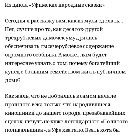
Из цикла «Уфимские народные сказки»
Сегодня я расскажу вам, как из мухи сделать…
Нет, лучше про то, как десяток-другой
трёхрублёвых дамочек умудрялись
обеспечивать тысячерублёвое содержание
огромного особняка. А может, вам будет
интереснее узнать о том, почему богатейший
купец с большим семейством жил в публичном
доме?
Как жаль, что не добрались в самом начале
прошлого века только что народившиеся
киношники до нашего города: презабавнейших
сценок, ничуть не хуже легендарного «Политого
поливальщика», в Уфе хватало. Взять хотя бы