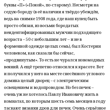
буквы «П» («Покой», по-старому). Несмотря на
седую бороду (в её наличии я твёрдо убеждён,
ведь на снимке 1908 года, где наш купец быть
просто обязан, из восьми бородатых
неидентифицированных мужчин подходящего
возраста – 50 с небольшим лет – и не в
форменной одежде целых семь), был Костерин
человеком, как сказали бы сейчас,
«продвинутым». То есть не чурался новомодных
веяний. А ещё трепетно относился к красоте. Вот
и получился у него на месте снесённого углового
домика целый дворец – с электрическим
освещением и водопроводом. Но без печек –
очень уж не хотелось Павлу Ивановичу жить в
комнатах, по которым шесть-семь месяцев в году
таскают вязанки дров для печек. Очень серьёзное