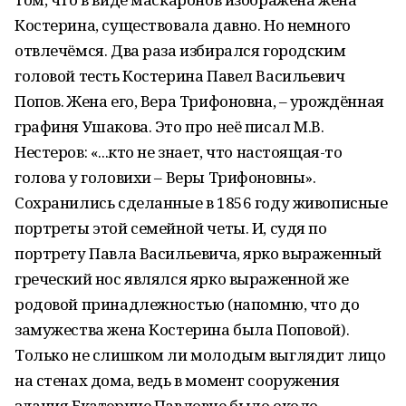
Костерина, существовала давно. Но немного
отвлечёмся. Два раза избирался городским
головой тесть Костерина Павел Васильевич
Попов. Жена его, Вера Трифоновна, – урождённая
графиня Ушакова. Это про неё писал М.В.
Нестеров: «...кто не знает, что настоящая-то
голова у головихи – Веры Трифоновны».
Сохранились сделанные в 1856 году живописные
портреты этой семейной четы. И, судя по
портрету Павла Васильевича, ярко выраженный
греческий нос являлся ярко выраженной же
родовой принадлежностью (напомню, что до
замужества жена Костерина была Поповой).
Только не слишком ли молодым выглядит лицо
на стенах дома, ведь в момент сооружения
здания Екатерине Павловне было около