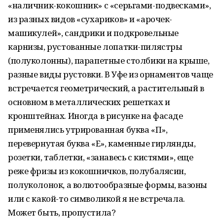
«наличник-кокошник» с «серьгами-подвесками»,
из разных видов «сухариков» и «арочек-
машикулей», сандрики и подкровельные
карнизы, рустованные лопатки-пилястры
(полуколонны), парапетные столбики на крыше,
разные виды рустовки. В Уфе из орнаментов чаще
встречается геометрический, а растительный в
основном в металлических решетках и
кронштейнах. Иногда в рисунке на фасаде
применялись утрированная буква «П»,
перевернутая буква «Е», каменные гирлянды,
розетки, таблетки, «занавесь с кистями», еще
реже фризы из кокошничков, полубалясин,
полуколонок, а волютообразные формы, вазоны
или с какой-то символикой я не встречала.
Может быть, пропустила?