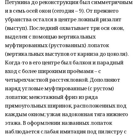
Петунина до реконструкции был симметричным
и в семь осей окон (сегодня – 9). От прежнего
убранства остался в центре ложный ризалит
(выступ). Последний охватывает три оси окон,
выделен с помощью вертикальных
муфтированных (рустованных) лопаток
(вертикальных выступов от карниза до цоколя).
Когда-то в его центре был балкон и парадный
вход с более широкими проёмами – с
четырехчастной расстекловкой. Дополняют
наряд угловые муфтированные (с рустом)
лопатки; межэтажный фриз из ряда
прямоугольных ширинок, расположенных под
каждым окном; узкая надоконная тяга нижнего
этажа. В оформлении названных лопаток
наблюдается слабая имитация под пилястру с