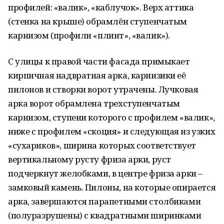
профилей: «валик», «каблучок». Верх аттика
(стенка на крыше) обрамлён ступенчатым
карнизом (профили «плинт», «валик»).
С улицы к правой части фасада примыкает
кирпичная надвратная арка, карнизики её
пилонов и створки ворот утрачены. Лучковая
арка ворот обрамлена трехступенчатым
карнизом, ступени которого с профилем «валик»,
ниже с профилем «скоция» и следующая из узких
«сухариков», ширина которых соответствует
вертикальному русту фриза арки, руст
подчеркнут желобками, в центре фриза арки –
замковый камень. Пилоны, на которые опирается
арка, завершаются парапетными столбиками
(полуразрушены) с квадратными ширинками