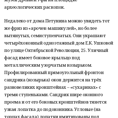
археологических раскопок.
Недалеко от дома Петунина можно увидеть тот
же фриз из «арочек-машикулей», но более
вытянутых, семиступенчатых. Они украшают
четырёхоконный одноэтажный дом Е.К. Ушковой
по улице Октябрьской Революции, 25. Уличный
фасад имеет боковое крыльцо под
металлическим узорчатым козырьком.
Профилированный прямоугольный фронтон
сандрика (козырька) окон держится на трёх
разновеликих кронштейнах – «сухариках» с
тремя ступеньками. Сандрик шире оконного
проема и от его боковых кронштейнов тянется
узкая лопатка до подоконника. Угловые (на
торцах фасада) лопатки имитированы под