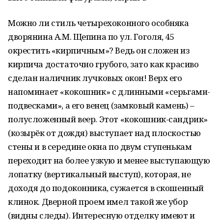
Можно ли стиль четырехоконного особняка
дворянина А.М. Щепина по ул. Гоголя, 45
окрестить «кирпичным»? Ведь он сложен из
кирпича достаточно грубого, зато как красиво
сделан наличник лучковых окон! Верх его
напоминает «кокошник» с длинными «серьгами-
подвесками», а его венец (замковый камень) –
полусложенный веер. Этот «кокошник-сандрик»
(козырёк от дождя) выступает над плоскостью
стены и в середине окна по двум ступенькам
переходит на более узкую и менее выступающую
лопатку (вертикальный выступ), которая, не
доходя до подоконника, сужается в скошенный
клинок. Дверной проем имел такой же убор
(видны следы). Интересную отделку имеют и