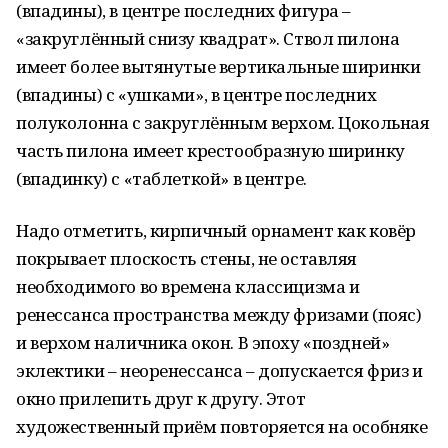
(впадины), в центре последних фигура –
«закруглённый снизу квадрат». Ствол пилона
имеет более вытянутые вертикальные ширинки
(впадины) с «ушками», в центре последних
полуколонна с закруглённым верхом. Цокольная
часть пилона имеет крестообразную ширинку
(впадинку) с «таблеткой» в центре.
Надо отметить, кирпичный орнамент как ковёр
покрывает плоскость стены, не оставляя
необходимого во времена классицизма и
ренессанса пространства между фризами (пояс)
и верхом наличника окон. В эпоху «поздней»
эклектики – неоренессанса – допускается фриз и
окно прилепить друг к другу. Этот
художественный приём повторяется на особняке