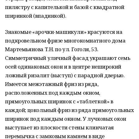
пилястру с капителькой и базой с квадратной
ширинкой (впадинкой).
Знакомые «арочки-машикули» красуются на
подкровельном фризе многокомнатного дома
Мартемьянова Т.Н. по ул. Гоголя, 53.
Симметричный уличный фасад украшают семь
осей одинаковых окон и в центре неширокий
ложный ризалит (выступ) с парадной дверью.
Имеется межэтажный фриз из ряда,
расположенных под каждым окном,
прямоугольных ширинок с «таблеткой» в
каждой; цокольный фриз из ряда прямоугольных
ширинок под каждым окном. У лучковых окон
выступает из плоскости стены клинчатая
перемычка с замковым камнем в виде