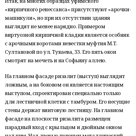
Итак, на многих образцах уфимского
«кирпичного ренессанса» присутствуют «арочки-
машикули», но при их отсутствии здания
выглядят не менее нарядно. Примером
виртуозной кирпичной кладки является особняк
с арочными воротами невестки муфтия М.Т.
Султановой по ул. Тукаева, 33. Его пять окон
смотрят на мечеть и на Софьину аллею.
На главном фасаде ризалит (выступ) выглядит
ложным, а на боковом он является настоящим
выступом, спроектирован специально только
для лестничной клетки с тамбуром. Его несущие
стены держат винтовую лестницу. На главном
фасаде на плоскости ризалита размещен
парадный вход с крыльцом и двойным окном
над ним. Над дверью повешен металлический