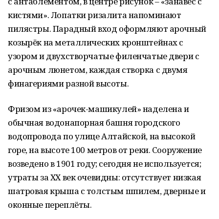
с антаблементом, в центре рисунок – «занавес с
кистями». Лопатки ризалита напоминают
пилястры. Парадный вход оформляют арочный
козырёк на металлических кронштейнах с
узором и двухстворчатые филенчатые двери с
арочным люнетом, каждая створка с двумя
финагериями разной высоты.
Фризом из «арочек-машикулей» наделена и
обычная водонапорная башня городского
водопровода по улице Алтайской, на высокой
горе, на высоте 100 метров от реки. Сооружение
возведено в 1901 году; сегодня не используется;
утраты за ХХ век очевидны: отсутствует низкая
шатровая крыша с толстым шпилем, дверные и
оконные переплёты.