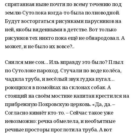
спрятанная ныне почти по всему течению под
землю Сутолока когда-то была полноводной.
Будут восторгаться рисунками парусников на
ней, якобы виденными в детстве. Вот только
рисунков тех никто пока ещё не обнародовал. А
может, и не было их вовсе?..
Снился мне сон… Иль вправду это было? Плыл
по Сутолоке пароход. Стучали по воде колёса,
чадила труба, и весёлый звук гудка пугал…
роющихся в помойках на склонах собак. А
стоящий на своём мостике капитан крестился на
прибрежную Покровскую церковь. «Да, да. –
Согласно кивнёт кто-то. – Сейчас такое уже
невозможно: речка обмелела, и необъятные
речные просторы проглотила труба. А вот