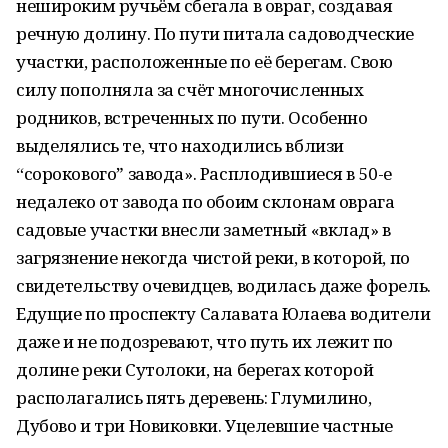
нешироким ручьём сбегала в овраг, создавая
речную долину. По пути питала садоводческие
участки, расположенные по её берегам. Свою
силу пополняла за счёт многочисленных
родников, встреченных по пути. Особенно
выделялись те, что находились вблизи
“сороковогоˮ завода». Расплодившиеся в 50-е
недалеко от завода по обоим склонам оврага
садовые участки внесли заметный «вклад» в
загрязнение некогда чистой реки, в которой, по
свидетельству очевидцев, водилась даже форель.
Едущие по проспекту Салавата Юлаева водители
даже и не подозревают, что путь их лежит по
долине реки Сутолоки, на берегах которой
располагались пять деревень: Глумилино,
Дубово и три Новиковки. Уцелевшие частные