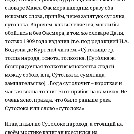
словаре Макса Фасмера находим сразу оба
искомых слова, причём, через запятую: сутолка,
сутолока. Впрочем, как выясняется, могли бы
обойтись и без Фасмера, в том же словаре Даля,
только 1909 года издания (т.е. под редакцией И.А.
Бодуэна де Куртенэ) читаем: «Су́толище ср.
толпа народа, тѣснота, толкотня. [Суто́лка ж.
безпорядочная толкотня множества людей
между собою, влд. Су́толка ж. сумятица,
замѣшательство]... Вода сутолочит – короткая и
частая волна толпится от прибоя на камнях». Не
очень ясно, правда, что было раньше: река
Сутолока или слово «сутолока».
Итак, плыл по Сутолоке пароход, а стоящий на
своём мостике капитан крестился на