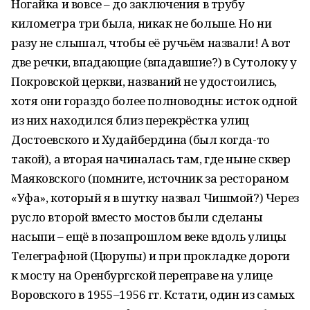
Ногайка и вовсе – до заключения в трубу
километра три была, никак не больше. Но ни
разу не слышал, чтобы её ручьём назвали! А вот
две речки, впадающие (впадавшие?) в Сутолоку у
Покровской церкви, названий не удостоились,
хотя они гораздо более полноводны: исток одной
из них находился близ перекрёстка улиц
Достоевского и Худайбердина (был когда-то
такой), а вторая начиналась там, где ныне сквер
Маяковского (помните, источник за рестораном
«Уфа», который я в шутку назвал Чишмой?) Через
русло второй вместо мостов были сделаны
насыпи – ещё в позапрошлом веке вдоль улицы
Телеграфной (Цюрупы) и при прокладке дороги
к мосту на Оренбургской переправе на улице
Воровского в 1955–1956 гг. Кстати, один из самых