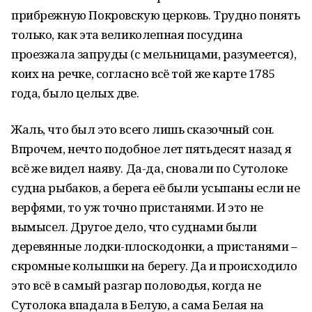
прибрежную Покровскую церковь. Трудно понять
только, как эта великолепная посудина
проезжала запруды (с мельницами, разумеется),
коих на речке, согласно всё той же карте 1785
года, было целых две.
Жаль, что был это всего лишь сказочный сон.
Впрочем, нечто подобное лет пятьдесят назад я
всё же видел наяву. Да-да, сновали по Сутолоке
судна рыбаков, а берега её были усыпаны если не
верфями, то уж точно пристанями. И это не
вымысел. Другое дело, что суднами были
деревянные лодки-плоскодонки, а пристанями –
скромные колышки на берегу. Да и происходило
это всё в самый разгар половодья, когда не
Сутолока впадала в Белую, а сама Белая на