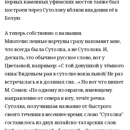
первых каменных уфимских мостов также был
построен через Сутолоку вблизи впадения её в
Белую.
А теперь собственно о названии.
Многочисленные ворчуны сразу напомнят мне,
что всегда была Сутолка, а не Сутолока. И,
дескать, это обычное русское слово, вот у
Цветаевой, например: «С той девушкой у тёмного
окна/ Виденьем рая в сутолке вокзальной/ Не раз
встречалась я в долинах сна…» Но вот что пишет
М. Сомов: «По одному из оврагов, имеющему
направление от севера к югу, течёт речка
Сутолка, получившая название от быстрого
своего течения в весеннее время; слово "Сутолка"
составилось из двух ногайско-татарских слов: