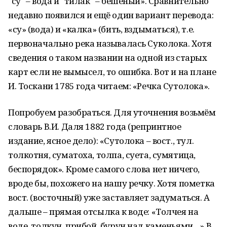
"су" – вода и "тилак" – бешеный». Сравнительно
недавно появился и ещё один вариант перевода:
«су» (вода) и «калка» (бить, вздыматься), т.е.
первоначально река называлась Суколока. Хотя
сведения о таком названии на одной из старых
карт если не вымысел, то ошибка. Вот и на плане
И. Тоскани 1785 года читаем: «Речка Сутолока».
Попробуем разобраться. Для уточнения возьмём
словарь В.И. Даля 1882 года (репринтное
издание, ясное дело): «Сутолока – вост., тул.
толкотня, суматоха, толпа, суета, сумятица,
беспорядок». Кроме самого слова нет ничего,
вроде бы, похожего на нашу речку. Хотя пометка
вост. (восточный) уже заставляет задуматься. А
дальше – прямая отсылка к воде: «Толчея на
воде, толкун, прибой, бурун над каменьями…» В