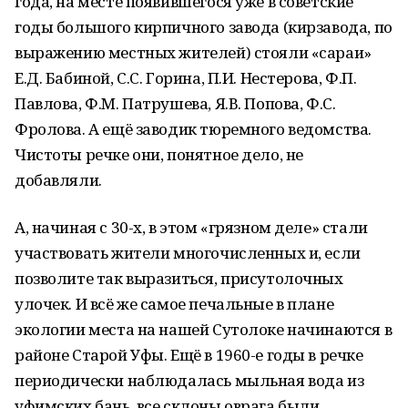
года, на месте появившегося уже в советские
годы большого кирпичного завода (кирзавода, по
выражению местных жителей) стояли «сараи»
Е.Д. Бабиной, С.С. Горина, П.И. Нестерова, Ф.П.
Павлова, Ф.М. Патрушева, Я.В. Попова, Ф.С.
Фролова. А ещё заводик тюремного ведомства.
Чистоты речке они, понятное дело, не
добавляли.
А, начиная с 30-х, в этом «грязном деле» стали
участвовать жители многочисленных и, если
позволите так выразиться, присутолочных
улочек. И всё же самое печальные в плане
экологии места на нашей Сутолоке начинаются в
районе Старой Уфы. Ещё в 1960-е годы в речке
периодически наблюдалась мыльная вода из
уфимских бань, все склоны оврага были