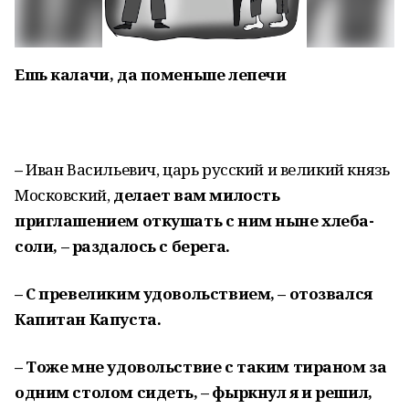
Ешь калачи, да поменьше лепечи
–
Иван Васильевич, царь русский и великий князь
Московский,
дел
ает вам милость
приглашением откушать с ним ныне хлеба-
соли
,
– раздалось с берега.
– С превеликим удовольствием, – отозвался
Капитан Капуста.
–
Тоже мне удовольствие
с таким тираном за
одним столом сидеть
,
–
фыркнул я и решил,