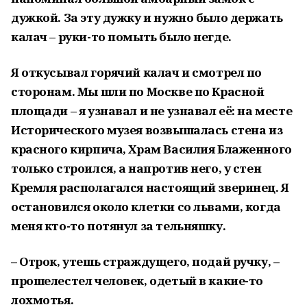
дужкой. За эту дужку и нужно было держать
калач – руки-то помыть было негде.
Я откусывал горячий калач и смотрел по
сторонам. Мы шли по Москве по Красной
площади – я узнавал и не узнавал
её
:
на
месте
Исторического музея возвышалась стена из
красного кирпича, Храм Василия Блаженного
только строился, а напротив
него
,
у стен
Кремля распола
гался настоящий зверинец. Я
остановился около клетки со львами, когда
меня кто-то потянул за тельняшку.
– Отрок, утешь страждущего, подай ручку
,
–
прошелестел человек, одетый в какие-то
лохмотья.