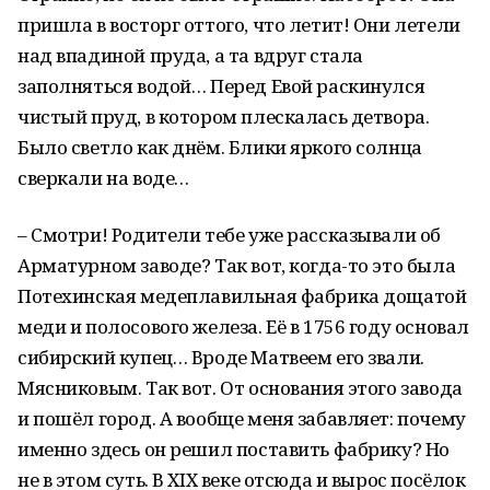
пришла в восторг оттого, что летит! Они летели
над впадиной пруда, а та вдруг стала
заполняться водой… Перед Евой раскинулся
чистый пруд, в котором плескалась детвора.
Было светло как днём. Блики яркого солнца
сверкали на воде…
– Смотри! Родители тебе уже рассказывали об
Арматурном заводе? Так вот, когда-то это была
Потехинская медеплавильная фабрика дощатой
меди и полосового железа. Её в 1756 году основал
сибирский купец… Вроде Матвеем его звали.
Мясниковым. Так вот. От основания этого завода
и пошёл город. А вообще меня забавляет: почему
именно здесь он решил поставить фабрику? Но
не в этом суть. В XIX веке отсюда и вырос посёлок