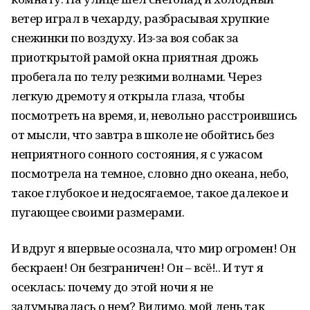
ветер играл в чехарду, разбрасывая хрупкие
снежинки по воздуху. Из-за воя собак за
приоткрытой рамой окна приятная дрожь
пробегала по телу резкими волнами. Через
легкую дремоту я открыла глаза, чтобы
посмотреть на время, и, невольно расстроившись
от мысли, что завтра в школе не обойтись без
неприятного сонного состояния, я с ужасом
посмотрела на темное, словно дно океана, небо,
такое глубокое и недосягаемое, такое далекое и
пугающее своими размерами.
И вдруг я впервые осознала, что мир огромен! Он
бескраен! Он безграничен! Он – всё!.. И тут я
осеклась: почему до этой ночи я не
задумывалась о нем? Видимо, мой день так