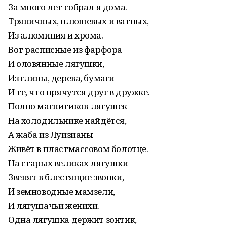
За много лет собрал я дома.
Тряпичных, плюшевых и ватных,
Из алюминия и хрома.
Вот расписные из фарфора
И оловянные лягушки,
Из глины, дерева, бумаги
И те, что прячутся друг в дружке.
Полно магнитиков-лягушек
На холодильнике найдётся,
А жаба из Луизианы
Живёт в пластмассовом болотце.
На старых великах лягушки
Звенят в блестящие звонки,
И земноводные мамзели,
И лягушачьи женихи.
Одна лягушка держит зонтик,