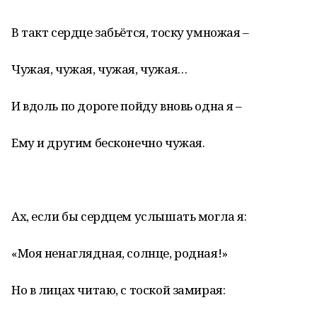
В такт сердце забьётся, тоску умножая –
Чужая, чужая, чужая, чужая…
И вдоль по дороге пойду вновь одна я –
Ему и другим бесконечно чужая.
Ах, если бы сердцем услышать могла я:
«Моя ненаглядная, солнце, родная!»
Но в лицах читаю, с тоской замирая: