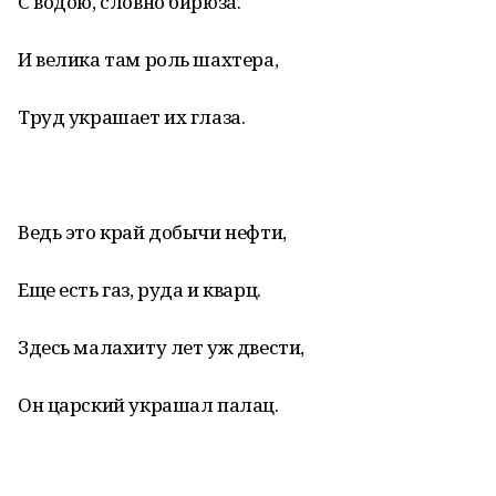
С водою, словно бирюза.
И велика там роль шахтера,
Труд украшает их глаза.
Ведь это край добычи нефти,
Еще есть газ, руда и кварц.
Здесь малахиту лет уж двести,
Он царский украшал палац.