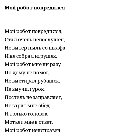
Мой робот повредился
Мой робот повредился,
Стал очень непослушен,
Не вытер пыль со шкафа
И не собрал игрушек.
Мой робот мне ни разу
По дому не помог,
Не выстирал рубашек,
Не выучил урок.
Постель не заправляет,
Не варит мне обед
И только головою
Мотает мне в ответ.
Мой робот неисправен.