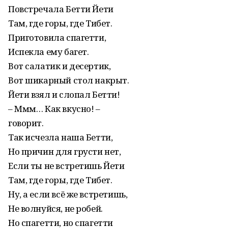
Повстречала Бетти Йети
Там, где горы, где Тибет.
Приготовила спагетти,
Испекла ему багет.
Вот салатик и десертик,
Вот шикарный стол накрыт.
Йети взял и слопал Бетти!
– Ммм… Как вкусно! –
говорит.
Так исчезла наша Бетти,
Но причин для грусти нет,
Если ты не встретишь Йети
Там, где горы, где Тибет.
Ну, а если всё же встретишь,
Не волнуйся, не робей.
Но спагетти, но спагетти