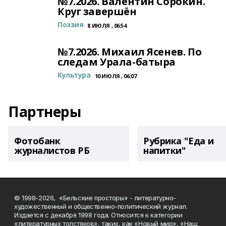
№7.2026. Валентин Сорокин.
Круг завершён
Поэзия
8 ИЮЛЯ , 06:54
№7.2026. Михаил Ясенев. По
следам Урала-батыра
Культура
10 ИЮЛЯ , 06:07
Партнеры
Фотобанк
Рубрика "Еда и
журналистов РБ
напитки"
© 1998-2026, «Бельские просторы» - литературно-
художественный и общественно-политический журнал.
Издается с декабря 1998 года. Относится к категории
«литературных толстяков», таких, как «Новый мир», «Наш