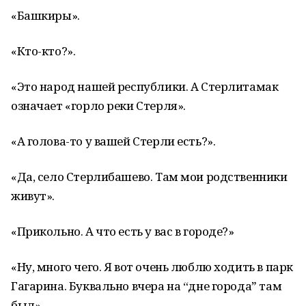
«Башкиры».
«Кто-кто?».
«Это народ нашей республики. А Стерлитамак
означает «горло реки Стерля».
«А голова-то у вашей Стерли есть?».
«Да, село Стерлибашево. Там мои родственники
живут».
«Прикольно. А что есть у вас в городе?»
«Ну, много чего. Я вот очень люблю ходить в парк
Гагарина. Буквально вчера на “дне городаˮ там
был».