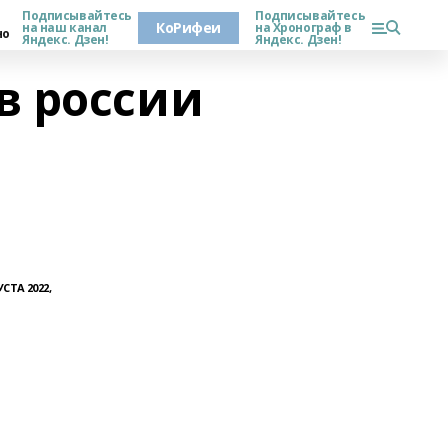
Подписывайтесь
Подписывайтесь
КоРифеи
на наш канал
на Хронограф в
но
Яндекс. Дзен!
Яндекс. Дзен!
в россии
УСТА 2022,