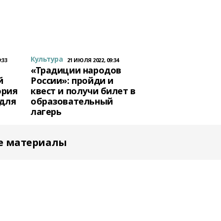
Культура
:33
21 ИЮЛЯ 2022, 09:34
«Традиции народов
й
России»: пройди и
ория
квест и получи билет в
 для
образовательный
лагерь
е материалы