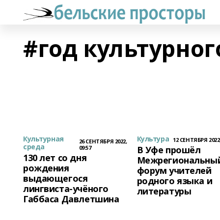
#год культурног
Культурная
Культура
12 СЕНТЯБРЯ 2022,
26 СЕНТЯБРЯ 2022,
среда
09:57
В Уфе прошёл
130 лет со дня
Межрегиональны
рождения
форум учителей
выдающегося
родного языка и
лингвиста-учёного
литературы
Габбаса Давлетшина