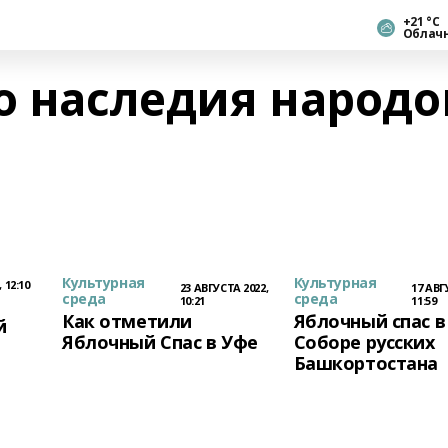
+21 °С
Облач
о наследия народо
Культурная
Культурная
 12:10
23 АВГУСТА 2022,
17 АВГ
среда
среда
10:21
11:59
Как отметили
Яблочный спас в
й
Яблочный Спас в Уфе
Соборе русских
Башкортостана