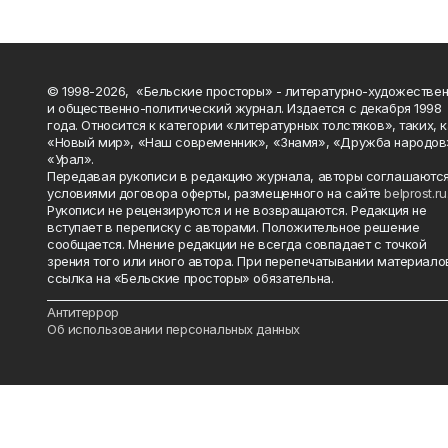
© 1998-2026, «Бельские просторы» - литературно-художестве
и общественно-политический журнал. Издается с декабря 1998
года. Относится к категории «литературных толстяков», таких, 
«Новый мир», «Наш современник», «Знамя», «Дружба народов
«Урал».
Передавая рукописи в редакцию журнала, авторы соглашаются
условиями договора оферты, размещенного на сайте
belprost.ru
Рукописи не рецензируются и не возвращаются. Редакция не
вступает в переписку с авторами. Положительное решение
сообщается. Мнение редакции не всегда совпадает с точкой
зрения того или иного автора. При перепечатывании материало
ссылка на «Бельские просторы» обязательна.
_______________________________________________________________________
Антитеррор
Об использовании персональных данных