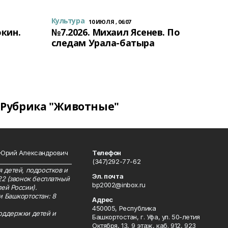
Культура
10 ИЮЛЯ , 06:07
окин.
№7.2026. Михаил Ясенев. По
следам Урала-батыра
Рубрика "Животные"
 Юрий Александрович
Телефон
__________________________
(347)292-77-62
 детей, подростков и
Эл. почта
22 (звонок бесплатный
bp2002@inbox.ru
ей России).
и Башкортостан: 8
Адрес
450005, Республика
оддержки детей и
Башкортостан, г. Уфа, ул. 50-летия
Октября, 13, 9 этаж, каб. 912, 923