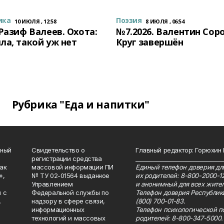
ика
Поэзия
10 ИЮЛЯ , 12:58
8 ИЮЛЯ , 06:54
 Разиф Валеев. Охота:
№7.2026. Валентин Сор
ла, такой уж нет
Круг завершён
Рубрика "Еда и напитки"
нный
Свидетельство о
Главный редактор: Горюхин
регистрации средства
_______________________________
как
массовой информации ПИ
Единый телефон доверия для
»,
№ ТУ 02-01564 выданное
их родителей: 8-800-2000-1
Управлением
и анонимный для всех жител
 с
Федеральной службы по
Телефон доверия Республик
.
надзору в сфере связи,
(800) 700-01-83.
информационных
Телефон психологической п
технологий и массовых
родителей: 8-800-347-5000.