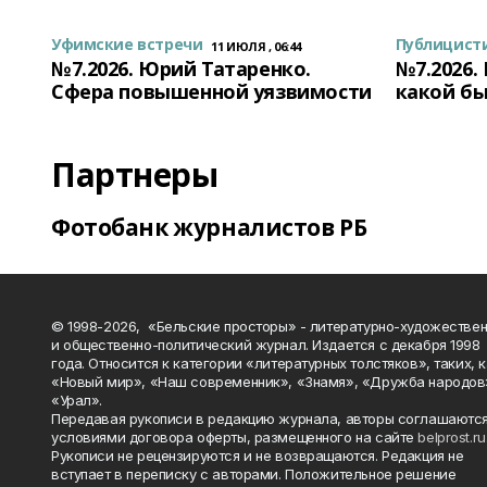
Уфимские встречи
Публицист
11 ИЮЛЯ , 06:44
№7.2026. Юрий Татаренко.
№7.2026.
Сфера повышенной уязвимости
какой бы
Партнеры
Фотобанк журналистов РБ
© 1998-2026, «Бельские просторы» - литературно-художестве
и общественно-политический журнал. Издается с декабря 1998
года. Относится к категории «литературных толстяков», таких, 
«Новый мир», «Наш современник», «Знамя», «Дружба народов
«Урал».
Передавая рукописи в редакцию журнала, авторы соглашаются
условиями договора оферты, размещенного на сайте
belprost.ru
Рукописи не рецензируются и не возвращаются. Редакция не
вступает в переписку с авторами. Положительное решение