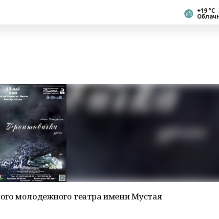
+19 °С
Облач
льного молодежного театра имени Мустая