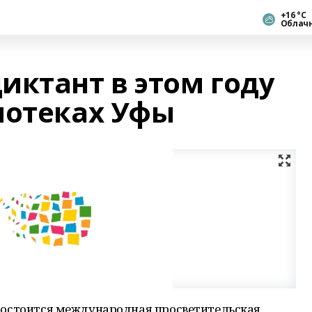
+16 °С
Облач
иктант в этом году
иотеках Уфы
в состоится международная просветительская