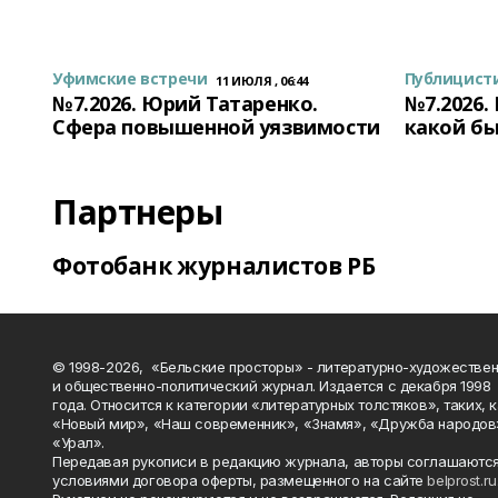
Уфимские встречи
Публицист
11 ИЮЛЯ , 06:44
№7.2026. Юрий Татаренко.
№7.2026.
Сфера повышенной уязвимости
какой бы
Партнеры
Фотобанк журналистов РБ
© 1998-2026, «Бельские просторы» - литературно-художестве
и общественно-политический журнал. Издается с декабря 1998
года. Относится к категории «литературных толстяков», таких, 
«Новый мир», «Наш современник», «Знамя», «Дружба народов
«Урал».
Передавая рукописи в редакцию журнала, авторы соглашаются
условиями договора оферты, размещенного на сайте
belprost.ru