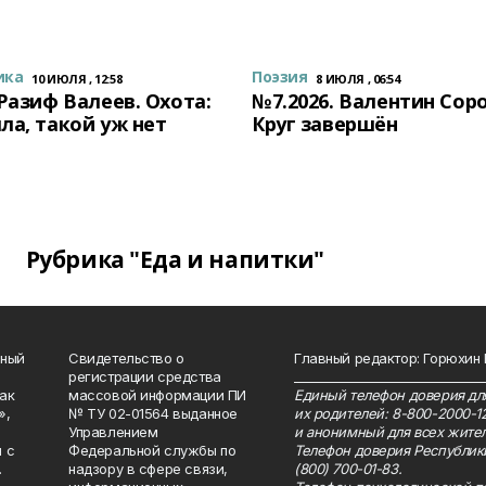
ика
Поэзия
10 ИЮЛЯ , 12:58
8 ИЮЛЯ , 06:54
 Разиф Валеев. Охота:
№7.2026. Валентин Сор
ла, такой уж нет
Круг завершён
Рубрика "Еда и напитки"
нный
Свидетельство о
Главный редактор: Горюхин
регистрации средства
_______________________________
как
массовой информации ПИ
Единый телефон доверия для
»,
№ ТУ 02-01564 выданное
их родителей: 8-800-2000-1
Управлением
и анонимный для всех жител
 с
Федеральной службы по
Телефон доверия Республик
.
надзору в сфере связи,
(800) 700-01-83.