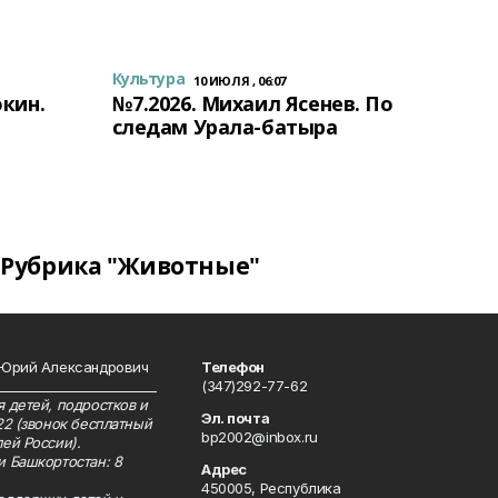
Культура
10 ИЮЛЯ , 06:07
окин.
№7.2026. Михаил Ясенев. По
следам Урала-батыра
Рубрика "Животные"
 Юрий Александрович
Телефон
__________________________
(347)292-77-62
 детей, подростков и
Эл. почта
22 (звонок бесплатный
bp2002@inbox.ru
ей России).
и Башкортостан: 8
Адрес
450005, Республика