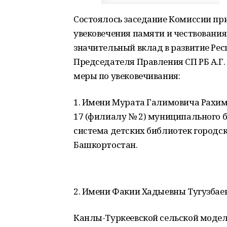
Состоялось заседание Комиссии пр
увековечения памяти и чествовани
значительный вклад в развитие Ре
Председателя Правления СП РБ А.
меры по увековечивания:
1. Имени Мурата Галимовича Рахимк
17 (филиалу № 2) муниципального
система детских библиотек городск
Башкортостан.
2. Имени Факии Хадыевны Тугузбаево
Канлы-Туркеевской сельской модел