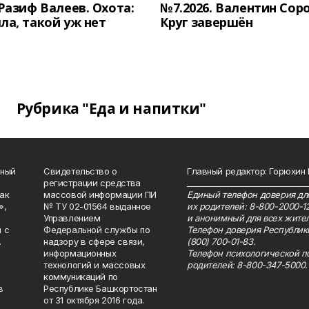
 Разиф Валеев. Охота:
№7.2026. Валентин Сор
ла, такой уж нет
Круг завершён
Рубрика "Еда и напитки"
нный
Свидетельство о
Главный редактор: Горюхин
регистрации средства
_______________________________
как
массовой информации ПИ
Единый телефон доверия для
»,
№ ТУ 02-01564 выданное
их родителей: 8-800-2000-1
Управлением
и анонимный для всех жител
 с
Федеральной службы по
Телефон доверия Республик
.
надзору в сфере связи,
(800) 700-01-83.
информационных
Телефон психологической п
технологий и массовых
родителей: 8-800-347-5000.
коммуникаций по
в
Республике Башкортостан
от 31 октября 2016 года.