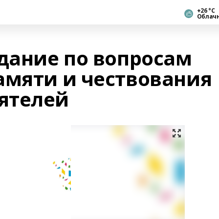
+26 °С
Облач
едание по вопросам
амяти и чествования
ятелей