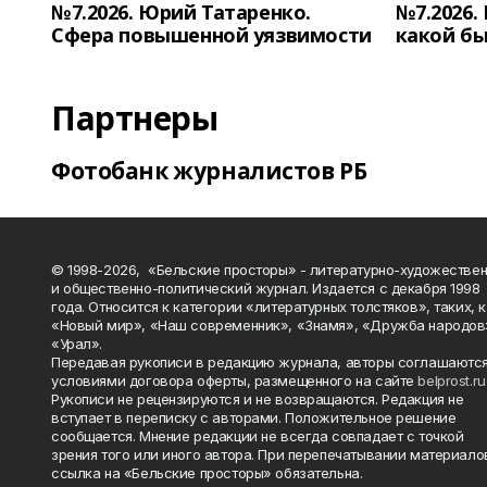
№7.2026. Юрий Татаренко.
№7.2026.
Сфера повышенной уязвимости
какой бы
Партнеры
Фотобанк журналистов РБ
© 1998-2026, «Бельские просторы» - литературно-художестве
и общественно-политический журнал. Издается с декабря 1998
года. Относится к категории «литературных толстяков», таких, 
«Новый мир», «Наш современник», «Знамя», «Дружба народов
«Урал».
Передавая рукописи в редакцию журнала, авторы соглашаются
условиями договора оферты, размещенного на сайте
belprost.ru
Рукописи не рецензируются и не возвращаются. Редакция не
вступает в переписку с авторами. Положительное решение
сообщается. Мнение редакции не всегда совпадает с точкой
зрения того или иного автора. При перепечатывании материало
ссылка на «Бельские просторы» обязательна.