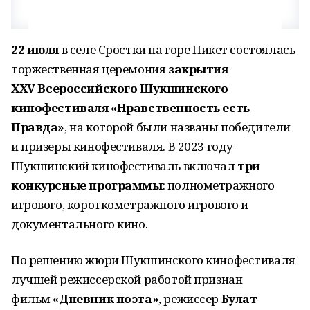
22 июля
в селе Сростки на горе Пикет
состоялась
торжественная церемония
закрытия
XX
V
Всероссийского Шукшинского
кинофестиваля «Нравственность есть
Правда»
, на которой были
названы
победители
и призеры кинофестиваля. В 2023 году
Шукшинский кинофестиваль включал
три
конкурсные программы
: полнометражного
игрового, короткометражного игрового и
документального кино.
По решению жюри Шукшинского кинофестиваля
лучшей режиссерской работой признан
фильм
«Дневник поэта»
, режиссер
Булат