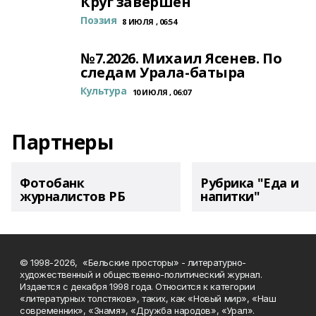
Круг завершён
Поэзия
8 ИЮЛЯ , 06:54
№7.2026. Михаил Ясенев. По
следам Урала-батыра
Культура
10 ИЮЛЯ , 06:07
Партнеры
Фотобанк
Рубрика "Еда и
журналистов РБ
напитки"
© 1998-2026, «Бельские просторы» - литературно-
художественный и общественно-политический журнал.
Издается с декабря 1998 года. Относится к категории
«литературных толстяков», таких, как «Новый мир», «Наш
современник», «Знамя», «Дружба народов», «Урал».