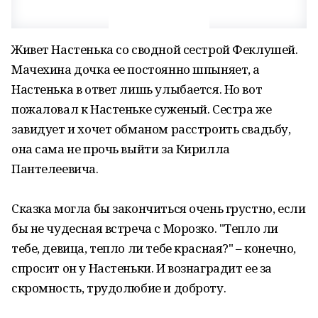
Живет Настенька со сводной сестрой Феклушей.
Мачехина дочка ее постоянно шпыняет, а
Настенька в ответ лишь улыбается. Но вот
пожаловал к Настеньке суженый. Сестра же
завидует и хочет обманом расстроить свадьбу,
она сама не прочь выйти за Кирилла
Пантелеевича.
Сказка могла бы закончиться очень грустно, если
бы не чудесная встреча с Морозко. "Тепло ли
тебе, девица, тепло ли тебе красная?" – конечно,
спросит он у Настеньки. И вознаградит ее за
скромность, трудолюбие и доброту.