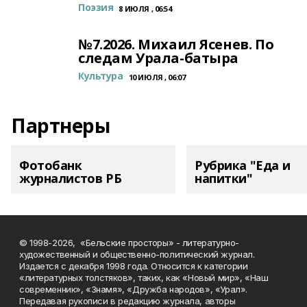
Поэзия
8 ИЮЛЯ , 06:54
№7.2026. Михаил Ясенев. По
следам Урала-батыра
Культура
10 ИЮЛЯ , 06:07
Партнеры
Фотобанк
Рубрика "Еда и
журналистов РБ
напитки"
© 1998-2026, «Бельские просторы» - литературно-
художественный и общественно-политический журнал.
Издается с декабря 1998 года. Относится к категории
«литературных толстяков», таких, как «Новый мир», «Наш
современник», «Знамя», «Дружба народов», «Урал».
Передавая рукописи в редакцию журнала, авторы