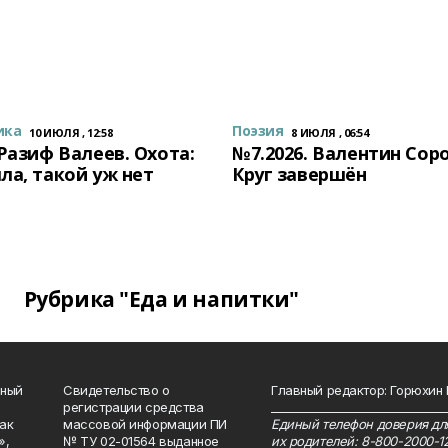
ика
Поэзия
10 ИЮЛЯ , 12:58
8 ИЮЛЯ , 06:54
 Разиф Валеев. Охота:
№7.2026. Валентин Сор
ла, такой уж нет
Круг завершён
Рубрика "Еда и напитки"
нный
Свидетельство о
Главный редактор: Горюхин
регистрации средства
_______________________________
как
массовой информации ПИ
Единый телефон доверия для
»,
№ ТУ 02-01564 выданное
их родителей: 8-800-2000-1