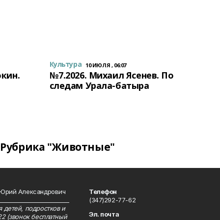
Культура
10 ИЮЛЯ , 06:07
окин.
№7.2026. Михаил Ясенев. По
следам Урала-батыра
Рубрика "Животные"
 Юрий Александрович
Телефон
__________________________
(347)292-77-62
 детей, подростков и
Эл. почта
22 (звонок бесплатный