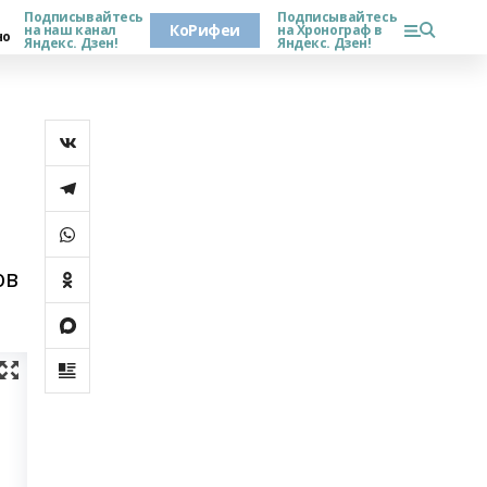
Подписывайтесь
Подписывайтесь
КоРифеи
на наш канал
на Хронограф в
но
Яндекс. Дзен!
Яндекс. Дзен!
ов