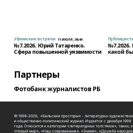
Уфимские встречи
Публицист
11 ИЮЛЯ , 06:44
№7.2026. Юрий Татаренко.
№7.2026.
Сфера повышенной уязвимости
какой бы
Партнеры
Фотобанк журналистов РБ
© 1998-2026, «Бельские просторы» - литературно-художестве
и общественно-политический журнал. Издается с декабря 1998
года. Относится к категории «литературных толстяков», таких, 
«Новый мир», «Наш современник», «Знамя», «Дружба народов