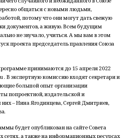
 ничего случайного и неожиданного в Союзе
тересно общаться с новыми людьми,
ботой, потому что они могут дать свежую
ки документов, а живую. Всем будущим
ально не звучало, учиться. А мы вам в этом
уск проекта председатель правления Союза
 программе принимаются до 15 апреля 2022
ru . В экспертную комиссию входят секретари и
еющие большой опыт организации
ты попроектной, издательской и
 них – Нина Ягодинцева, Сергей Дмитриев,
ва.
аммы будет опубликован на сайте Совета
х сетях, а также на информационных ресурсах