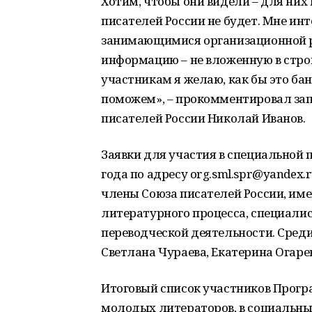
Хотим, чтобы они видели – для них
писателей России не будет. Мне ин
занимающимися организационной ра
информацию – не вложенную в стро
участникам я желаю, как бы это бан
поможем», – прокомментировал зап
писателей России Николай Иванов.
Заявки для участия в специальной
года по адресу org.sml.spr@yandex.
члены Союза писателей России, им
литературного процесса, специалис
переводческой деятельности. Среди
Светлана Чураева, Екатерина Огаре
Итоговый список участников Прогр
молодых литераторов, в социальны