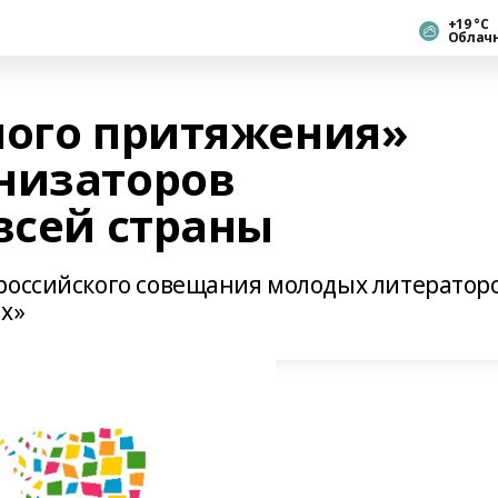
+19 °С
Облач
ного притяжения»
низаторов
всей страны
российского совещания молодых литератор
ах»