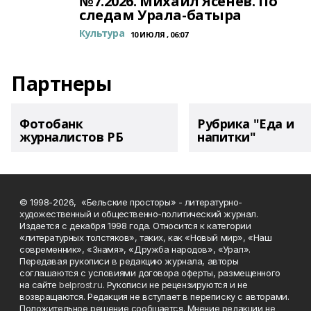
№7.2026. Михаил Ясенев. По
следам Урала-батыра
Культура
10 ИЮЛЯ , 06:07
Партнеры
Фотобанк
Рубрика "Еда и
журналистов РБ
напитки"
© 1998-2026, «Бельские просторы» - литературно-
художественный и общественно-политический журнал.
Издается с декабря 1998 года. Относится к категории
«литературных толстяков», таких, как «Новый мир», «Наш
современник», «Знамя», «Дружба народов», «Урал».
Передавая рукописи в редакцию журнала, авторы
соглашаются с условиями договора оферты, размещенного
на сайте
belprost.ru
. Рукописи не рецензируются и не
возвращаются. Редакция не вступает в переписку с авторами.
Положительное решение сообщается. Мнение редакции не