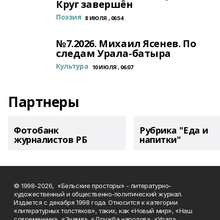
Круг завершён
Поэзия
8 ИЮЛЯ , 06:54
№7.2026. Михаил Ясенев. По
следам Урала-батыра
Культура
10 ИЮЛЯ , 06:07
Партнеры
Фотобанк
Рубрика "Еда и
журналистов РБ
напитки"
© 1998-2026, «Бельские просторы» - литературно-
художественный и общественно-политический журнал.
Издается с декабря 1998 года. Относится к категории
«литературных толстяков», таких, как «Новый мир», «Наш
современник», «Знамя», «Дружба народов», «Урал».