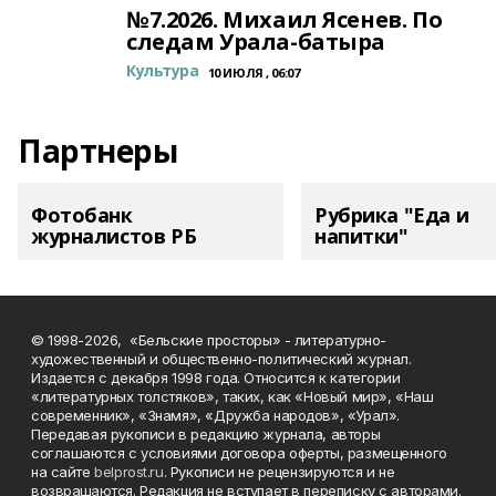
№7.2026. Михаил Ясенев. По
следам Урала-батыра
Культура
10 ИЮЛЯ , 06:07
Партнеры
Фотобанк
Рубрика "Еда и
журналистов РБ
напитки"
© 1998-2026, «Бельские просторы» - литературно-
художественный и общественно-политический журнал.
Издается с декабря 1998 года. Относится к категории
«литературных толстяков», таких, как «Новый мир», «Наш
современник», «Знамя», «Дружба народов», «Урал».
Передавая рукописи в редакцию журнала, авторы
соглашаются с условиями договора оферты, размещенного
на сайте
belprost.ru
. Рукописи не рецензируются и не
возвращаются. Редакция не вступает в переписку с авторами.