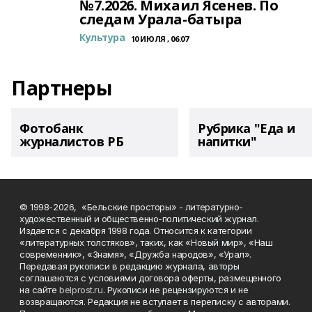
№7.2026. Михаил Ясенев. По
следам Урала-батыра
Культура
10 ИЮЛЯ , 06:07
Партнеры
Фотобанк
Рубрика "Еда и
журналистов РБ
напитки"
© 1998-2026, «Бельские просторы» - литературно-
художественный и общественно-политический журнал.
Издается с декабря 1998 года. Относится к категории
«литературных толстяков», таких, как «Новый мир», «Наш
современник», «Знамя», «Дружба народов», «Урал».
Передавая рукописи в редакцию журнала, авторы
соглашаются с условиями договора оферты, размещенного
на сайте
belprost.ru
. Рукописи не рецензируются и не
возвращаются. Редакция не вступает в переписку с авторами.