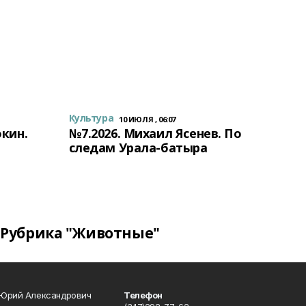
Культура
10 ИЮЛЯ , 06:07
окин.
№7.2026. Михаил Ясенев. По
следам Урала-батыра
Рубрика "Животные"
 Юрий Александрович
Телефон