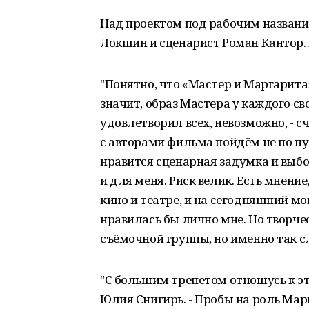
Над проектом под рабочим названи
Локшин и сценарист Роман Кантор. 
"Понятно, что «Мастер и Маргарита
значит, образ Мастера у каждого св
удовлетворил всех, невозможно, - сч
с авторами фильма пойдём не по п
нравится сценарная задумка и выбо
и для меня. Риск велик. Есть мнени
кино и театре, и на сегодняшний м
нравилась бы лично мне. Но творчес
съёмочной группы, но именно так с
"С большим трепетом отношусь к это
Юлия Снигирь. - Пробы на роль Мар