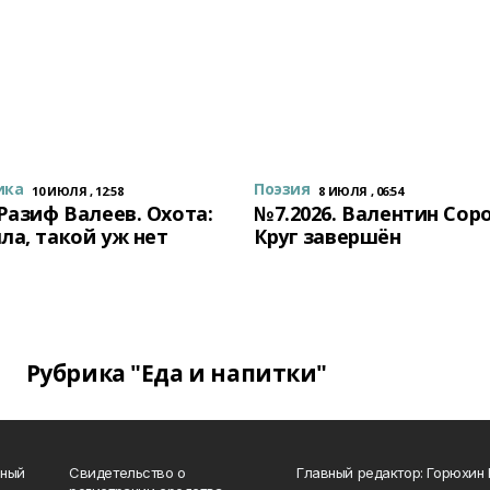
ика
Поэзия
10 ИЮЛЯ , 12:58
8 ИЮЛЯ , 06:54
 Разиф Валеев. Охота:
№7.2026. Валентин Сор
ла, такой уж нет
Круг завершён
Рубрика "Еда и напитки"
нный
Свидетельство о
Главный редактор: Горюхин