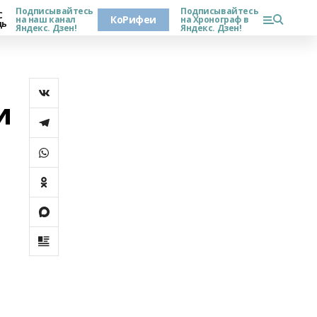
Подписывайтесь
Подписывайтесь
С
КоРифеи
на наш канал
на Хронограф в
дь
Яндекс. Дзен!
Яндекс. Дзен!
и