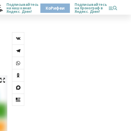
Подписывайтесь
Подписывайтесь
С
КоРифеи
на наш канал
на Хронограф в
дь
Яндекс. Дзен!
Яндекс. Дзен!