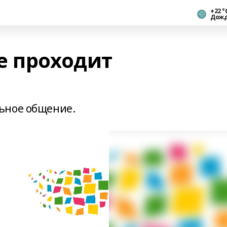
+22 °
Дож
е проходит
ьное общение.