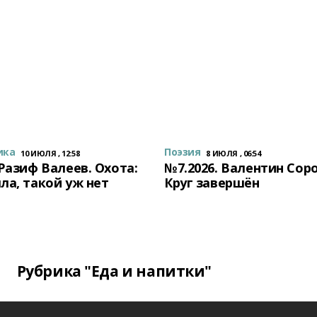
ика
Поэзия
10 ИЮЛЯ , 12:58
8 ИЮЛЯ , 06:54
 Разиф Валеев. Охота:
№7.2026. Валентин Сор
ла, такой уж нет
Круг завершён
Рубрика "Еда и напитки"