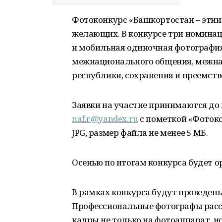
Фотоконкурс «Башкортостан – этни
желающих. В конкурсе три номинац
и мобильная одиночная фотографи
межнационального общения, межнац
республики, сохранения и преемст
Заявки на участие принимаются до к
naf.r@yandex.ru
c пометкой «Фоток
JPG, размер файла не менее 5 МБ.
Осенью по итогам конкурса будет о
В рамках конкурса будут проведен
Профессиональные фотографы расс
кадры не только на фотоаппарат, но