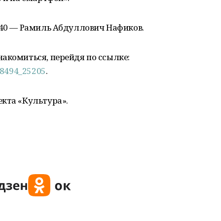
-40 — Рамиль Абдуллович Нафиков.
акомиться, перейдя по ссылке:
78494_25205
.
екта «Культура».